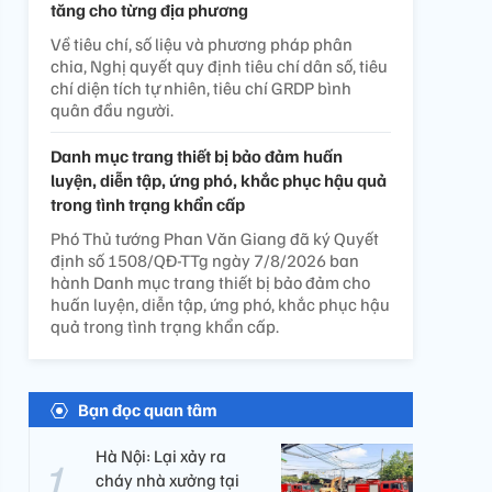
tăng cho từng địa phương
Về tiêu chí, số liệu và phương pháp phân
chia, Nghị quyết quy định tiêu chí dân số, tiêu
chí diện tích tự nhiên, tiêu chí GRDP bình
quân đầu người.
Danh mục trang thiết bị bảo đảm huấn
luyện, diễn tập, ứng phó, khắc phục hậu quả
trong tình trạng khẩn cấp
Phó Thủ tướng Phan Văn Giang đã ký Quyết
định số 1508/QĐ-TTg ngày 7/8/2026 ban
hành Danh mục trang thiết bị bảo đảm cho
huấn luyện, diễn tập, ứng phó, khắc phục hậu
quả trong tình trạng khẩn cấp.
Bạn đọc quan tâm
Hà Nội: Lại xảy ra
cháy nhà xưởng tại