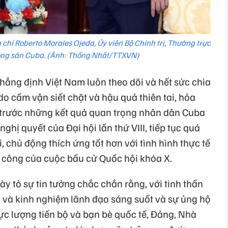
chí Roberto Morales Ojeda, Ủy viên Bộ Chính trị, Thường trực
ộng sản Cuba. (Ảnh: Thống Nhất/TTXVN)
ẳng định Việt Nam luôn theo dõi và hết sức chia
o cấm vận siết chặt và hậu quả thiên tai, hỏa
 trước những kết quả quan trọng nhân dân Cuba
nghị quyết của Đại hội lần thứ VIII, tiếp tục quá
i, chủ động thích ứng tốt hơn với tình hình thực tế
h công của cuộc bầu cử Quốc hội khóa X.
 tỏ sự tin tưởng chắc chắn rằng, với tinh thần
 và kinh nghiệm lãnh đạo sáng suốt và sự ủng hộ
ực lượng tiến bộ và bạn bè quốc tế, Đảng, Nhà