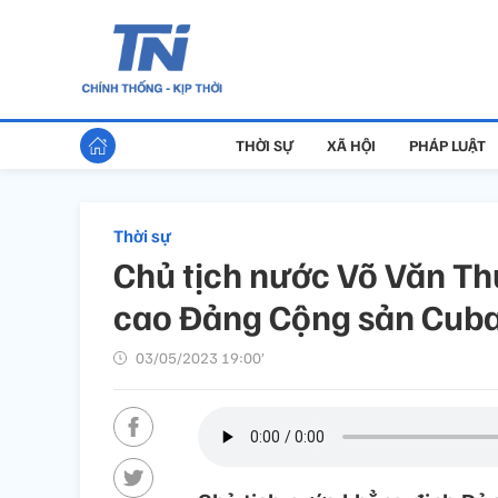
THỜI SỰ
XÃ HỘI
PHÁP LUẬT
Thời sự
Chủ tịch nước Võ Văn Th
cao Đảng Cộng sản Cub
03/05/2023 19:00’