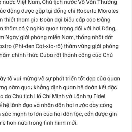
 nước Việt Nam, Chủ tịch nước Võ Văn Thưởng
 xúc động được gặp lại đồng chí Roberto Morales
n thiết tham gia Đoàn đại biểu cấp cao Đảng
 thăm có ý nghĩa quan trọng đối với hai Đảng,
ăm Ngày giải phóng miền Nam, thống nhất đất
astro (Phi-đen Cát-xto-rô) thăm vùng giải phóng
thăm chính thức Cuba rất thành công của Chủ
y tỏ vui mừng về sự phát triển tốt đẹp của quan
hững năm qua; khẳng định quan hệ đoàn kết đặc
a do Chủ tịch Hồ Chí Minh và Lãnh tụ Fidel
ế hệ lãnh đạo và nhân dân hai nước dày công
ồn sức mạnh to lớn của hai dân tộc, cần được gìn
 mẽ hơn nữa trong tình hình mới.