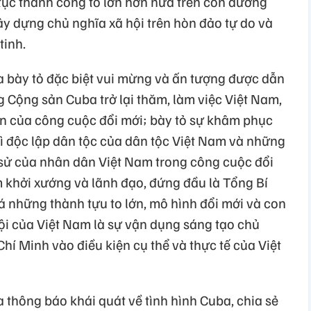
tục thành công to lớn hơn nữa trên con đường
y dựng chủ nghĩa xã hội trên hòn đảo tự do và
tinh.
 bày tỏ đặc biệt vui mừng và ấn tượng được dẫn
 Cộng sản Cuba trở lại thăm, làm việc Việt Nam,
ớn của công cuộc đổi mới; bày tỏ sự khâm phục
vì độc lập dân tộc của dân tộc Việt Nam và những
h sử của nhân dân Việt Nam trong công cuộc đổi
khởi xướng và lãnh đạo, đứng đầu là Tổng Bí
 những thành tựu to lớn, mô hình đổi mới và con
i của Việt Nam là sự vận dụng sáng tạo chủ
hí Minh vào điều kiện cụ thể và thực tế của Việt
 thông báo khái quát về tình hình Cuba, chia sẻ