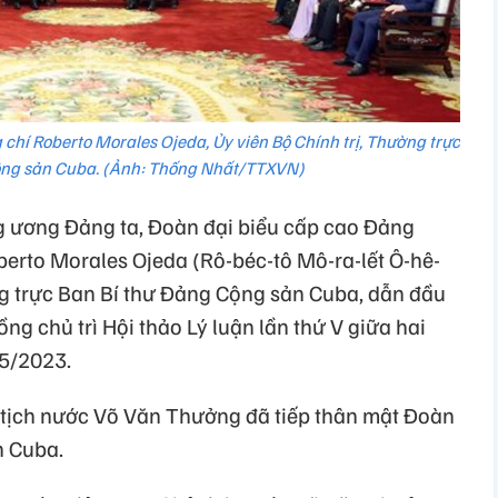
chí Roberto Morales Ojeda, Ủy viên Bộ Chính trị, Thường trực
ộng sản Cuba. (Ảnh: Thống Nhất/TTXVN)
g ương Đảng ta, Đoàn đại biểu cấp cao Đảng
erto Morales Ojeda (Rô-béc-tô Mô-ra-lết Ô-hê-
ờng trực Ban Bí thư Đảng Cộng sản Cuba, dẫn đầu
ng chủ trì Hội thảo Lý luận lần thứ V giữa hai
/5/2023.
ủ tịch nước Võ Văn Thưởng đã tiếp thân mật Đoàn
n Cuba.