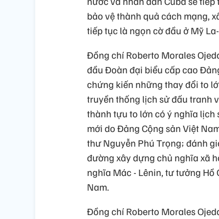
nước và nhân dân Cuba sẽ tiếp 
bảo vệ thành quả cách mạng, xâ
tiếp tục là ngọn cờ đầu ở Mỹ La-
Đồng chí Roberto Morales Ojeda
đầu Đoàn đại biểu cấp cao Đảng
chứng kiến những thay đổi to l
truyền thống lịch sử đấu tranh 
thành tựu to lớn có ý nghĩa lịc
mới do Đảng Cộng sản Việt Nam 
thư Nguyễn Phú Trọng; đánh giá
đường xây dựng chủ nghĩa xã hộ
nghĩa Mác - Lênin, tư tưởng Hồ C
Nam.
Đồng chí Roberto Morales Ojeda