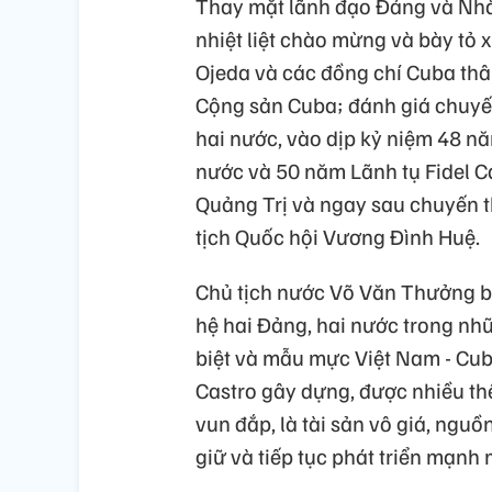
Thay mặt lãnh đạo Đảng và Nhà
nhiệt liệt chào mừng và bày tỏ
Ojeda và các đồng chí Cuba thâ
Cộng sản Cuba; đánh giá chuyến
hai nước, vào dịp kỷ niệm 48 n
nước và 50 năm Lãnh tụ Fidel C
Quảng Trị và ngay sau chuyến 
tịch Quốc hội Vương Đình Huệ.
Chủ tịch nước Võ Văn Thưởng bà
hệ hai Đảng, hai nước trong n
biệt và mẫu mực Việt Nam - Cub
Castro gây dựng, được nhiều th
vun đắp, là tài sản vô giá, ngu
giữ và tiếp tục phát triển mạnh