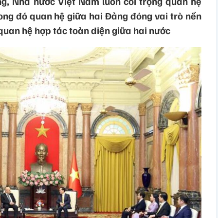
g, Nhà nước Việt Nam luôn coi trọng quan hệ
rong đó quan hệ giữa hai Đảng đóng vai trò nền
 quan hệ hợp tác toàn diện giữa hai nước