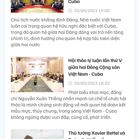
Cuba
03/05/2023 19:00’
Chủ tịch nước khẳng định Đảng, Nhà nước Việt Nam
luôn coi trọng quan hệ hữu nghị đặc biệt với Cuba,
trong đó quan hệ giữa hai Đảng đóng vai trò nền tảng
chính trị, định hướng cho quan hệ hợp tác toàn diện
giữa hai nước
Hội thảo lý luận lần thứ V
giữa hai Đảng Cộng sản
Việt Nam - Cuba
03/05/2023 18:32’
Phát biểu khai mạc, đồng
chí Nguyễn Xuân Thắng nhấn mạnh cơ chế tổ chức hội
thảo là minh chứng sinh động về mối quan hệ đoàn kết
mẫu mực, thủy chung, trong sáng Việt Nam - Cuba
không ngừng được vun đắp, củng cố, phát triển.
Thủ tướng Xavier Bettel và