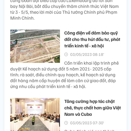
cùng Đoàn đại biểu cấp cao Luxembourg đã tới Sân
bay Nội Bài, bắt đầu chuyến thăm chính thức Việt Nam
từ 3 - 5/5, theo lời mời của Thủ tướng Chính phủ Phạm
Minh Chính.
Công điện về đảm bảo quỹ
đất cho thu hút đầu tư, phát
triển kinh tế - xã hội
03/05/2023 08:18’
Cần triển khai lập trình phê
duyệt Kế hoạch sử dụng đất 5 năm 2021- 2025 cấp
tỉnh; rà soát, điều chỉnh quy hoạch, kế hoạch sử dụng
đất hàng năm cấp huyện để làm căn cứ giao đất, đáp
ứng nhu cầu phát triển kinh tế - xã hội.
Tăng cường hợp tác chặt
chẽ, thực chất hơn giữa Việt
Nam và Cuba
03/05/2023 07:30’