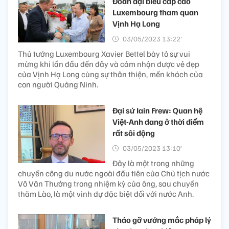
Đoàn đại biểu cấp cao
Luxembourg tham quan
Vịnh Hạ Long
03/05/2023 13:22’
Thủ tướng Luxembourg Xavier Bettel bày tỏ sự vui
mừng khi lần đầu đến đây và cảm nhận được vẻ đẹp
của Vịnh Hạ Long cùng sự thân thiện, mến khách của
con người Quảng Ninh.
Đại sứ Iain Frew: Quan hệ
Việt-Anh đang ở thời điểm
rất sôi động
03/05/2023 13:10’
Đây là một trong những
chuyến công du nước ngoài đầu tiên của Chủ tịch nước
Võ Văn Thưởng trong nhiệm kỳ của ông, sau chuyến
thăm Lào, là một vinh dự đặc biệt đối với nước Anh.
Tháo gỡ vướng mắc pháp lý