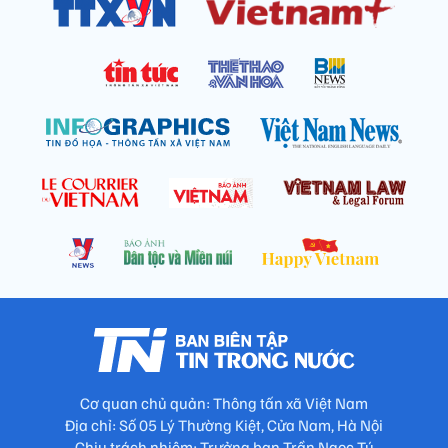
Cơ quan chủ quản: Thông tấn xã Việt Nam
Địa chỉ: Số 05 Lý Thường Kiệt, Cửa Nam, Hà Nội
Chịu trách nhiệm: Trưởng ban Trần Ngọc Tú