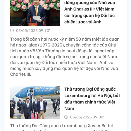
đăng quang của Nhà vua
Anh Charles III: Việt Nam
coi trọng quan hệ Đối tác
chiến lược với Anh
03/05/2023 09:10’
Trong bối cảnh hai nước kỷ niệm 50 năm thiết lập quan
hệ ngoại giao (1973-2023), chuyến công tác của Chủ
tịch nước Võ Văn Thưởng là hoạt động đối ngoại cấp
cao quan trọng, khẳng định sự coi trọng của Việt Nam
đối với quan hệ Đối tác chiến lược Việt Nam - Anh và
mong muốn xây dựng mối quan hệ tốt đẹp với Nhà vua
Charles III.
Thủ tướng Đại Công quốc
Luxembourg tới Hà Nội, bắt
đầu thăm chính thức Việt
Nam
03/05/2023 09:00’
Thủ tướng Đại Công quốc Luxembourg Xavier Bettel