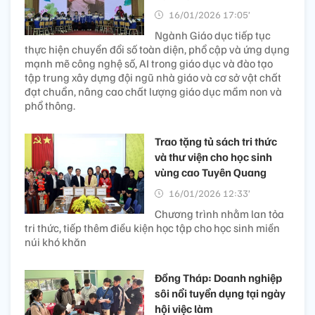
16/01/2026 17:05’
Ngành Giáo dục tiếp tục
thực hiện chuyển đổi số toàn diện, phổ cập và ứng dụng
mạnh mẽ công nghệ số, AI trong giáo dục và đào tạo
tập trung xây dựng đội ngũ nhà giáo và cơ sở vật chất
đạt chuẩn, nâng cao chất lượng giáo dục mầm non và
phổ thông.
Trao tặng tủ sách tri thức
và thư viện cho học sinh
vùng cao Tuyên Quang
16/01/2026 12:33’
Chương trình nhằm lan tỏa
tri thức, tiếp thêm điều kiện học tập cho học sinh miền
núi khó khăn
Đồng Tháp: Doanh nghiệp
sôi nổi tuyển dụng tại ngày
hội việc làm ​