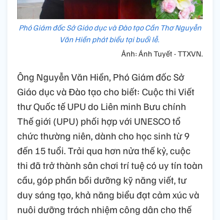
Phó Giám đốc Sở Giáo dục và Đào tạo Cần Thơ Nguyễn
Văn Hiền phát biểu tại buổi lễ.
Ảnh: Ánh Tuyết - TTXVN.
Ông Nguyễn Văn Hiền, Phó Giám đốc Sở
Giáo dục và Đào tạo cho biết: Cuộc thi Viết
thư Quốc tế UPU do Liên minh Bưu chính
Thế giới (UPU) phối hợp với UNESCO tổ
chức thường niên, dành cho học sinh từ 9
đến 15 tuổi. Trải qua hơn nửa thế kỷ, cuộc
thi đã trở thành sân chơi trí tuệ có uy tín toàn
cầu, góp phần bồi dưỡng kỹ năng viết, tư
duy sáng tạo, khả năng biểu đạt cảm xúc và
nuôi dưỡng trách nhiệm công dân cho thế