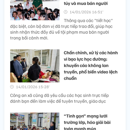
túy và mua bán người
14/01/2026 16:51’
Thông qua các "tiết học"
đặc biệt, cán bộ đơn vị đã trực tiếp trao đổi, giúp học
sinh nhận thức đầy đủ về tội phạm mua bán người
trong bối cảnh mới.
Chấn chỉnh, xử lý các hành
vi bạo lực học đường;
khuyến cáo không lan
truyền, phổ biến video lệch
chuẩn
14/01/2026 15:28’
Công an xã cũng đã yêu cầu các học sinh trực tiếp
đánh bạn đến làm việc để tuyên truyền, giáo dục
“Tinh gọn” mạng lưới
trường lớp, hóa giải bài
toán manh mún