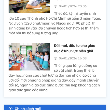
06/01/2026 20:06’
Theo đó, kỳ thi tuyển sinh
lớp 10 của Thành phố Hồ Chí Minh sẽ gồm 3 môn: Toán,
Ngữ văn (120 phút/môn) và Ngoại ngữ (90 phút); thí
sinh đăng ký vào lớp chuyên hoặc tích hợp sẽ thi thêm
một bài thi bổ sung tương ứng.
Đổi mới, đầu tư cho giáo
dục ở khu vực biên giới
06/01/2026 16:08’
Thông qua tăng cường cơ
sở vật chất, trang thiết bị
dạy học, nâng cao chất lượng đội ngũ nhà giáo cùng
với đổi mới phương pháp giảng dạy, đẩy mạnh chuyển
đổi số, ngành giáo dục từng bước thu hẹp khoảng cách
giáo dục giữa các vùng.
Chính sách mới