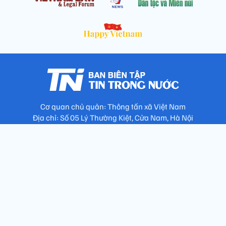
Cơ quan chủ quản: Thông tấn xã Việt Nam
Địa chỉ: Số 05 Lý Thường Kiệt, Cửa Nam, Hà Nội
Chịu trách nhiệm: Trưởng ban Trần Ngọc Tú
Phó Trưởng ban: Hoàng Như Hoa, Nguyễn Văn Nhật, Lê Thị
Thu Hương
Số điện thoại: 024.38257994 - Fax: 024.3826.7981 - Email:
tap.phongbien@gmail.com
Không sao chép nội dung khi chưa có sự đồng ý bằng văn bản
!
Trang chủ
Giới thiệu