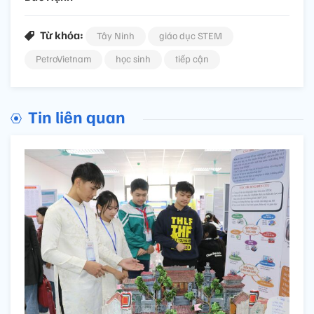
Từ khóa:
Tây Ninh
giáo dục STEM
PetroVietnam
học sinh
tiếp cận
Tin liên quan