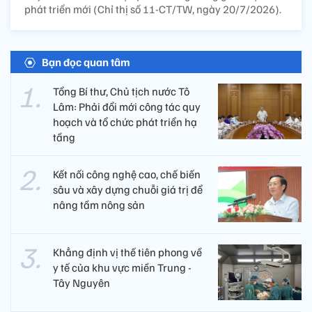
phát triển mới (Chỉ thị số 11-CT/TW, ngày 20/7/2026).
Bạn đọc quan tâm
Tổng Bí thư, Chủ tịch nước Tô
Lâm: Phải đổi mới công tác quy
hoạch và tổ chức phát triển hạ
tầng
Kết nối công nghệ cao, chế biến
sâu và xây dựng chuỗi giá trị để
nâng tầm nông sản
Khẳng định vị thế tiên phong về
y tế của khu vực miền Trung -
Tây Nguyên ​