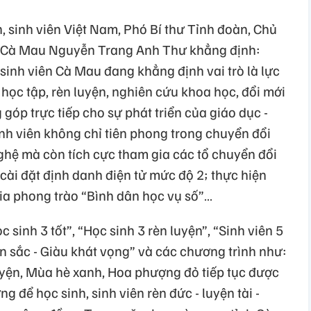
h, sinh viên Việt Nam, Phó Bí thư Tỉnh đoàn, Chủ
nh Cà Mau Nguyễn Trang Anh Thư khẳng định:
 sinh viên Cà Mau đang khẳng định vai trò là lực
 học tập, rèn luyện, nghiên cứu khoa học, đổi mới
góp trực tiếp cho sự phát triển của giáo dục -
sinh viên không chỉ tiên phong trong chuyển đổi
ghệ mà còn tích cực tham gia các tổ chuyển đổi
cài đặt định danh điện tử mức độ 2; thực hiện
gia phong trào “Bình dân học vụ số”…
 sinh 3 tốt”, “Học sinh 3 rèn luyện”, “Sinh viên 5
n sắc - Giàu khát vọng” và các chương trình như:
uyện, Mùa hè xanh, Hoa phượng đỏ tiếp tục được
ng để học sinh, sinh viên rèn đức - luyện tài -