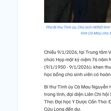
Phó Bí thư Tỉnh ủy, Chủ tịch HĐND tỉ
tỉnh Cà Mau cho 18
Chiều 9/1/2026, tại Trung tâm 
chức Họp mặt kỷ niệm 76 năm Ng
(9/1/1950 - 9/1/2026); khen thưở
học bổng cho sinh viên có hoàn
Bí thư Tỉnh ủy Cà Mau Nguyễn 
trong tỉnh, đại diện Liên Chi hộ
Thơ; Đại học Y Dược Cần Thơ; 
Cửu Long đến dự.