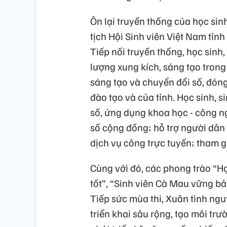
Ôn lại truyền thống của học sin
tịch Hội Sinh viên Việt Nam tỉ
Tiếp nối truyền thống, học sinh,
lượng xung kích, sáng tạo trong
sáng tạo và chuyển đổi số, đóng 
đào tạo và của tỉnh. Học sinh, 
số, ứng dụng khoa học - công n
số cộng đồng; hỗ trợ người dân 
dịch vụ công trực tuyến; tham 
Cùng với đó, các phong trào “Học
tốt”, “Sinh viên Cà Mau vững bả
Tiếp sức mùa thi, Xuân tình ng
triển khai sâu rộng, tạo môi trườ