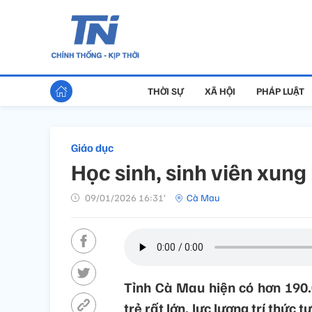
THỜI SỰ
XÃ HỘI
PHÁP LUẬT
Giáo dục
Học sinh, sinh viên xung
09/01/2026 16:31’
Cà Mau
Tỉnh Cà Mau hiện có hơn 190.0
trẻ rất lớn, lực lượng trí thức 