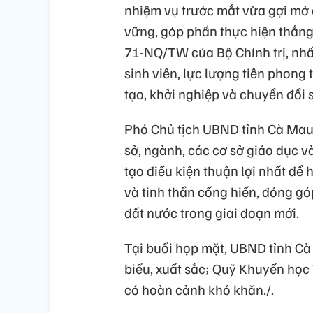
nhiệm vụ trước mắt vừa gợi mở c
vững, góp phần thực hiện thắng
71-NQ/TW của Bộ Chính trị, nhất 
sinh viên, lực lượng tiên phong
tạo, khởi nghiệp và chuyển đổi 
Phó Chủ tịch UBND tỉnh Cà Mau 
sở, ngành, các cơ sở giáo dục v
tạo điều kiện thuận lợi nhất để h
và tinh thần cống hiến, đóng g
đất nước trong giai đoạn mới.
Tại buổi họp mặt, UBND tỉnh Cà 
biểu, xuất sắc; Quỹ Khuyến học 
có hoàn cảnh khó khăn./.