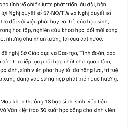
ho tỉnh về chiến lược phát triển lâu dài, bền
 lợi Nghị quyết số 57-NQ/TW và Nghị quyết số
là đối với việc phát huy vai trò của học sinh,
 trong học tập, nghiên cứu khoa học, đổi mới sáng
số, những chủ nhân tương lai của đất nước.
đề nghị Sở Giáo dục và Đào tạo, Tỉnh đoàn, các
à đào tạo tiếp tục phối hợp chặt chẽ, quan tâm,
ọc sinh, sinh viên phát huy tối đa năng lực, trí tuệ
óp xứng đáng vào sự nghiệp phát triển quê hương,
Mau khen thưởng 18 học sinh, sinh viên tiêu
Võ Văn Kiệt trao 30 xuất học bổng cho sinh viên