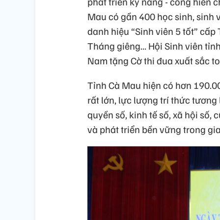
phát triển kỹ năng - cống hiến
Mau có gần 400 học sinh, sinh vi
danh hiệu “Sinh viên 5 tốt” cấp
Tháng giêng... Hội Sinh viên tỉ
Nam tặng Cờ thi đua xuất sắc t
Tỉnh Cà Mau hiện có hơn 190.000
rất lớn, lực lượng trí thức tương
quyền số, kinh tế số, xã hội số,
và phát triển bền vững trong gi