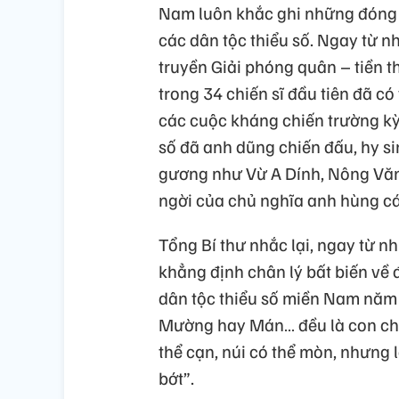
Nam luôn khắc ghi những đóng g
các dân tộc thiểu số. Ngay từ 
truyền Giải phóng quân – tiền 
trong 34 chiến sĩ đầu tiên đã có 
các cuộc kháng chiến trường kỳ 
số đã anh dũng chiến đấu, hy si
gương như Vừ A Dính, Nông Văn
ngời của chủ nghĩa anh hùng c
Tổng Bí thư nhắc lại, ngay từ n
khẳng định chân lý bất biến về 
dân tộc thiểu số miền Nam năm
Mường hay Mán… đều là con cháu
thể cạn, núi có thể mòn, nhưng
bớt”.