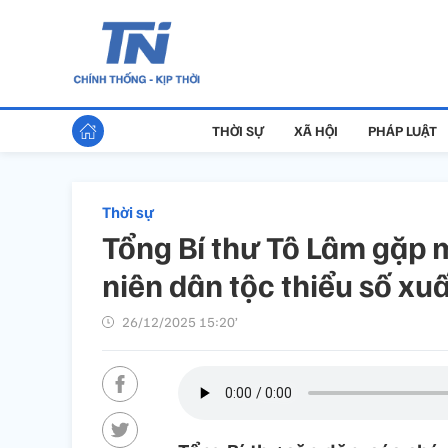
THỜI SỰ
XÃ HỘI
PHÁP LUẬT
Thời sự
Tổng Bí thư Tô Lâm gặp m
niên dân tộc thiểu số xuấ
26/12/2025 15:20’