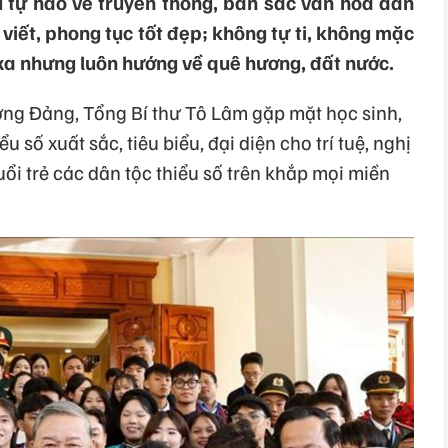
u tự hào về truyền thống, bản sắc văn hóa dân
ữ viết, phong tục tốt đẹp; không tự ti, không mặc
xa nhưng luôn hướng về quê hương, đất nước.
ương Đảng, Tổng Bí thư Tô Lâm gặp mặt học sinh,
u số xuất sắc, tiêu biểu, đại diện cho trí tuệ, nghị
uổi trẻ các dân tộc thiểu số trên khắp mọi miền