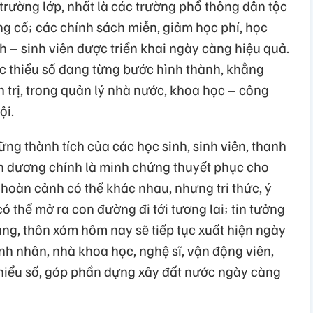
 trường lớp, nhất là các trường phổ thông dân tộc
ủng cố; các chính sách miễn, giảm học phí, học
nh – sinh viên được triển khai ngày càng hiệu quả.
tộc thiểu số đang từng bước hình thành, khẳng
h trị, trong quản lý nhà nước, khoa học – công
ội.
ững thành tích của các học sinh, sinh viên, thanh
ên dương chính là minh chứng thuyết phục cho
 hoàn cảnh có thể khác nhau, nhưng tri thức, ý
ó thể mở ra con đường đi tới tương lai; tin tưởng
ng, thôn xóm hôm nay sẽ tiếp tục xuất hiện ngày
anh nhân, nhà khoa học, nghệ sĩ, vận động viên,
 thiểu số, góp phần dựng xây đất nước ngày càng