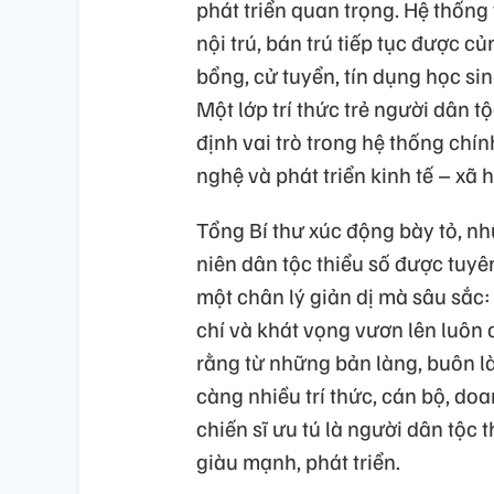
phát triển quan trọng. Hệ thống
nội trú, bán trú tiếp tục được c
bổng, cử tuyển, tín dụng học si
Một lớp trí thức trẻ người dân 
định vai trò trong hệ thống chín
nghệ và phát triển kinh tế – xã h
Tổng Bí thư xúc động bày tỏ, nh
niên dân tộc thiểu số được tuy
một chân lý giản dị mà sâu sắc:
chí và khát vọng vươn lên luôn c
rằng từ những bản làng, buôn là
càng nhiều trí thức, cán bộ, do
chiến sĩ ưu tú là người dân tộc
giàu mạnh, phát triển.