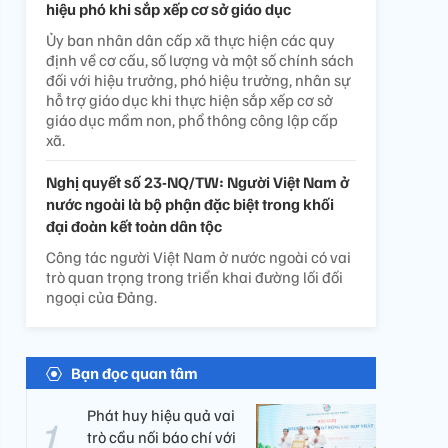
hiệu phó khi sắp xếp cơ sở giáo dục
Ủy ban nhân dân cấp xã thực hiện các quy
định về cơ cấu, số lượng và một số chính sách
đối với hiệu trưởng, phó hiệu trưởng, nhân sự
hỗ trợ giáo dục khi thực hiện sắp xếp cơ sở
giáo dục mầm non, phổ thông công lập cấp
xã.
Nghị quyết số 23-NQ/TW: Người Việt Nam ở
nước ngoài là bộ phận đặc biệt trong khối
đại đoàn kết toàn dân tộc
Công tác người Việt Nam ở nước ngoài có vai
trò quan trọng trong triển khai đường lối đối
ngoại của Đảng.
Bạn đọc quan tâm
Phát huy hiệu quả vai
trò cầu nối báo chí với