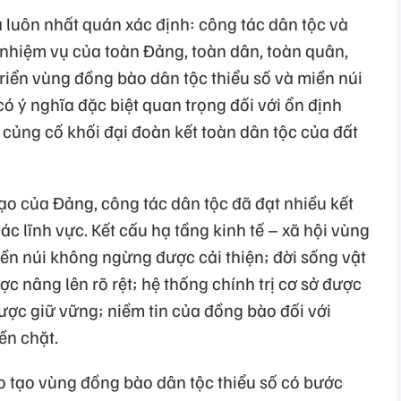
 luôn nhất quán xác định: công tác dân tộc và
 nhiệm vụ của toàn Đảng, toàn dân, toàn quân,
triển vùng đồng bào dân tộc thiểu số và miền núi
 có ý nghĩa đặc biệt quan trọng đối với ổn định
à củng cố khối đại đoàn kết toàn dân tộc của đất
o của Đảng, công tác dân tộc đã đạt nhiều kết
ác lĩnh vực. Kết cấu hạ tầng kinh tế – xã hội vùng
ền núi không ngừng được cải thiện; đời sống vật
c nâng lên rõ rệt; hệ thống chính trị cơ sở được
ược giữ vững; niềm tin của đồng bào đối với
n chặt.
o tạo vùng đồng bào dân tộc thiểu số có bước