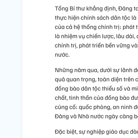
Tổng Bí thư khẳng định, Đảng ta
thực hiện chính sách dân tộc là
của cả hệ thống chính trị; phát 
là nhiệm vụ chiến lược, lâu dài,
chính trị, phát triển bền vững v
nước.
Những năm qua, dưới sự lãnh đạ
quả quan trọng, toàn diện trên c
đồng bào dân tộc thiểu số và mi
chất, tinh thần của đồng bào đượ
củng cố; quốc phòng, an ninh đ
Đảng và Nhà nước ngày càng bề
Đặc biệt, sự nghiệp giáo dục đà