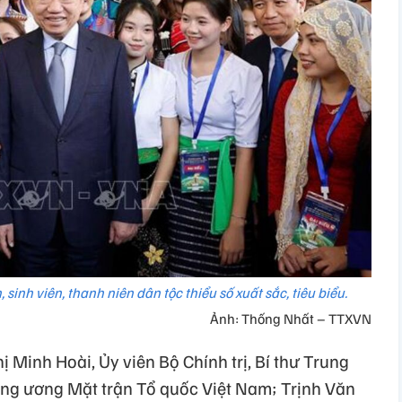
sinh viên, thanh niên dân tộc thiểu số xuất sắc, tiêu biểu.
Ảnh: Thống Nhất – TTXVN
ị Minh Hoài, Ủy viên Bộ Chính trị, Bí thư Trung
ng ương Mặt trận Tổ quốc Việt Nam; Trịnh Văn