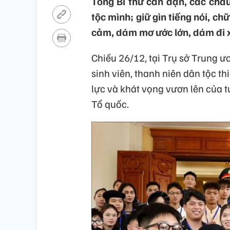
Tổng Bí thư căn dặn, các chá
tộc mình; giữ gìn tiếng nói, ch
cảm, dám mơ ước lớn, dám đi 
Chiều 26/12, tại Trụ sở Trung 
sinh viên, thanh niên dân tộc thiể
lực và khát vọng vươn lên của t
Tổ quốc.