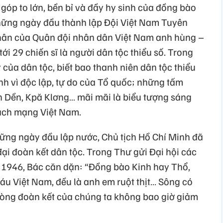
óp to lớn, bền bỉ và đầy hy sinh của đồng bào
những ngày đầu thành lập Đội Việt Nam Tuyên
thân của Quân đội nhân dân Việt Nam anh hùng –
tới 29 chiến sĩ là người dân tộc thiểu số. Trong
của dân tộc, biết bao thanh niên dân tộc thiểu
nh vì độc lập, tự do của Tổ quốc; những tấm
 Dền, Kpă Klơng… mãi mãi là biểu tượng sáng
ách mạng Việt Nam.
hững ngày đầu lập nước, Chủ tịch Hồ Chí Minh đã
đại đoàn kết dân tộc. Trong Thư gửi Đại hội các
 1946, Bác căn dặn: “Đồng bào Kinh hay Thổ,
 Việt Nam, đều là anh em ruột thịt… Sông có
 lòng đoàn kết của chúng ta không bao giờ giảm