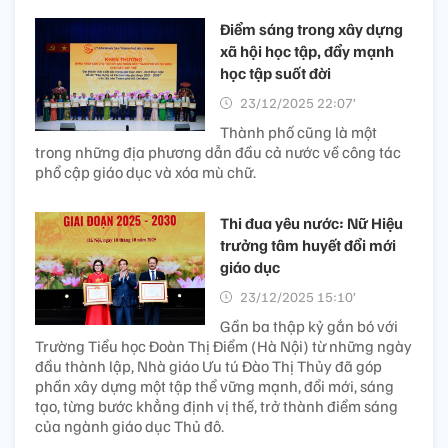
Điểm sáng trong xây dựng
xã hội học tập, đẩy mạnh
học tập suốt đời
23/12/2025 22:07’
Thành phố cũng là một
trong những địa phương dẫn đầu cả nước về công tác
phổ cập giáo dục và xóa mù chữ.
Thi đua yêu nước: Nữ Hiệu
trưởng tâm huyết đổi mới
giáo dục
23/12/2025 15:10’
Gần ba thập kỷ gắn bó với
Trường Tiểu học Đoàn Thị Điểm (Hà Nội) từ những ngày
đầu thành lập, Nhà giáo Ưu tú Đào Thị Thủy đã góp
phần xây dựng một tập thể vững mạnh, đổi mới, sáng
tạo, từng bước khẳng định vị thế, trở thành điểm sáng
của ngành giáo dục Thủ đô.