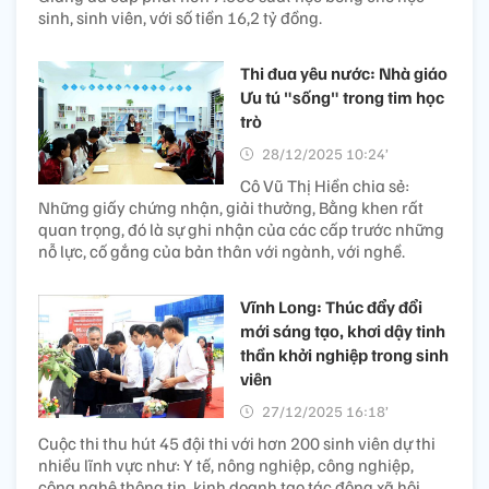
sinh, sinh viên, với số tiền 16,2 tỷ đồng.
Thi đua yêu nước: Nhà giáo
Ưu tú "sống" trong tim học
trò
28/12/2025 10:24’
Cô Vũ Thị Hiền chia sẻ:
Những giấy chứng nhận, giải thưởng, Bằng khen rất
quan trọng, đó là sự ghi nhận của các cấp trước những
nỗ lực, cố gắng của bản thân với ngành, với nghề.
Vĩnh Long: Thúc đẩy đổi
mới sáng tạo, khơi dậy tinh
thần khởi nghiệp trong sinh
viên
27/12/2025 16:18’
Cuộc thi thu hút 45 đội thi với hơn 200 sinh viên dự thi
nhiều lĩnh vực như: Y tế, nông nghiệp, công nghiệp,
công nghệ thông tin, kinh doanh tạo tác động xã hội,