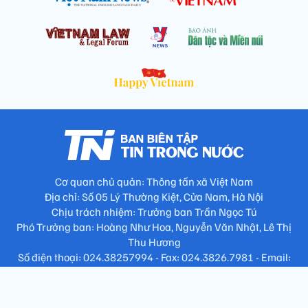
Cơ quan chủ quản: Thông tấn xã Việt Nam
Địa chỉ: Số 05 Lý Thường Kiệt, Cửa Nam, Hà Nội
Chịu trách nhiệm: Trưởng ban Trần Ngọc Tú
Phó Trưởng ban: Hoàng Như Hoa, Nguyễn Văn Nhật, Lê Thị
Thu Hương
Số điện thoại: 024.38257994 - Fax: 024.3826.7981 - Email:
tap.phongbien@gmail.com
Không sao chép nội dung khi chưa có sự đồng ý bằng văn bản