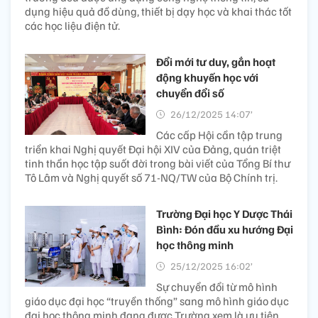
dụng hiệu quả đồ dùng, thiết bị dạy học và khai thác tốt
các học liệu điện tử.
Đổi mới tư duy, gắn hoạt
động khuyến học với
chuyển đổi số
26/12/2025 14:07’
Các cấp Hội cần tập trung
triển khai Nghị quyết Đại hội XIV của Đảng, quán triệt
tinh thần học tập suốt đời trong bài viết của Tổng Bí thư
Tô Lâm và Nghị quyết số 71-NQ/TW của Bộ Chính trị.
Trường Đại học Y Dược Thái
Bình: Đón đầu xu hướng Đại
học thông minh
25/12/2025 16:02’
Sự chuyển đổi từ mô hình
giáo dục đại học “truyền thống” sang mô hình giáo dục
đại học thông minh đang được Trường xem là ưu tiên