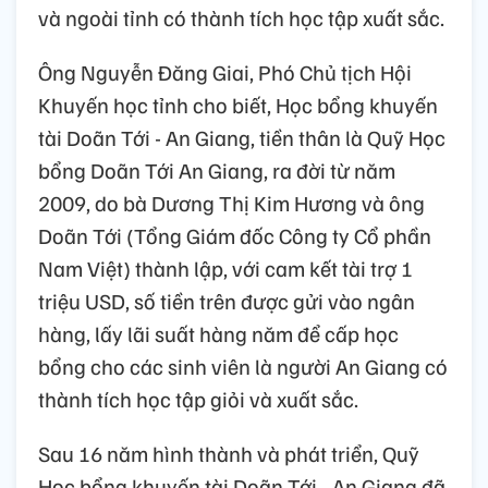
và ngoài tỉnh có thành tích học tập xuất sắc.
Ông Nguyễn Đăng Giai, Phó Chủ tịch Hội
Khuyến học tỉnh cho biết, Học bổng khuyến
tài Doãn Tới - An Giang, tiền thân là Quỹ Học
bổng Doãn Tới An Giang, ra đời từ năm
2009, do bà Dương Thị Kim Hương và ông
Doãn Tới (Tổng Giám đốc Công ty Cổ phần
Nam Việt) thành lập, với cam kết tài trợ 1
triệu USD, số tiền trên được gửi vào ngân
hàng, lấy lãi suất hàng năm để cấp học
bổng cho các sinh viên là người An Giang có
thành tích học tập giỏi và xuất sắc.
Sau 16 năm hình thành và phát triển, Quỹ
Học bổng khuyến tài Doãn Tới - An Giang đã