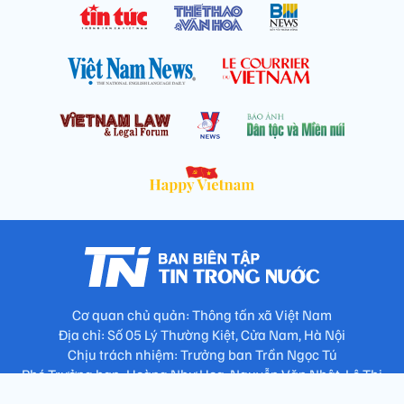
Cơ quan chủ quản: Thông tấn xã Việt Nam
Địa chỉ: Số 05 Lý Thường Kiệt, Cửa Nam, Hà Nội
Chịu trách nhiệm: Trưởng ban Trần Ngọc Tú
Phó Trưởng ban: Hoàng Như Hoa, Nguyễn Văn Nhật, Lê Thị
Thu Hương