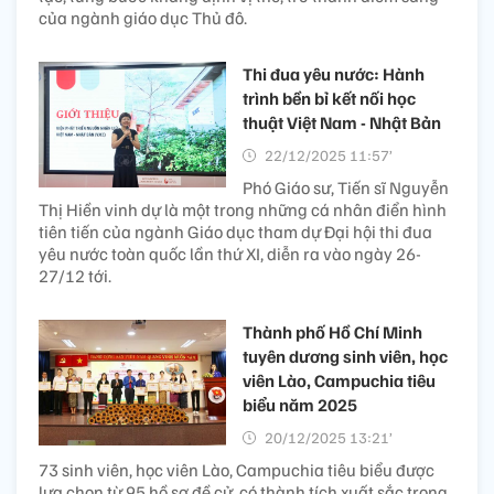
của ngành giáo dục Thủ đô.
Thi đua yêu nước: Hành
trình bền bỉ kết nối học
thuật Việt Nam - Nhật Bản
22/12/2025 11:57’
Phó Giáo sư, Tiến sĩ Nguyễn
Thị Hiền vinh dự là một trong những cá nhân điển hình
tiên tiến của ngành Giáo dục tham dự Đại hội thi đua
yêu nước toàn quốc lần thứ XI, diễn ra vào ngày 26-
27/12 tới.
Thành phố Hồ Chí Minh
tuyên dương sinh viên, học
viên Lào, Campuchia tiêu
biểu năm 2025
20/12/2025 13:21’
73 sinh viên, học viên Lào, Campuchia tiêu biểu được
lựa chọn từ 95 hồ sơ đề cử, có thành tích xuất sắc trong