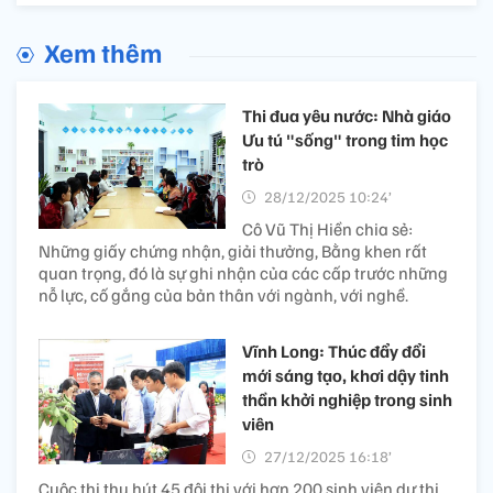
Xem thêm
Thi đua yêu nước: Nhà giáo
Ưu tú "sống" trong tim học
trò
28/12/2025 10:24’
Cô Vũ Thị Hiền chia sẻ:
Những giấy chứng nhận, giải thưởng, Bằng khen rất
quan trọng, đó là sự ghi nhận của các cấp trước những
nỗ lực, cố gắng của bản thân với ngành, với nghề.
Vĩnh Long: Thúc đẩy đổi
mới sáng tạo, khơi dậy tinh
thần khởi nghiệp trong sinh
viên
27/12/2025 16:18’
Cuộc thi thu hút 45 đội thi với hơn 200 sinh viên dự thi