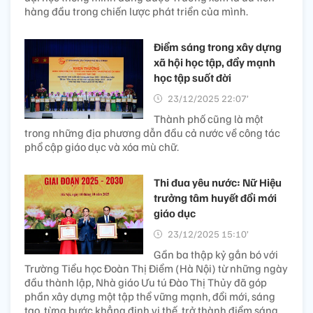
hàng đầu trong chiến lược phát triển của mình.
Điểm sáng trong xây dựng
xã hội học tập, đẩy mạnh
học tập suốt đời
23/12/2025 22:07’
Thành phố cũng là một
trong những địa phương dẫn đầu cả nước về công tác
phổ cập giáo dục và xóa mù chữ.
Thi đua yêu nước: Nữ Hiệu
trưởng tâm huyết đổi mới
giáo dục
23/12/2025 15:10’
Gần ba thập kỷ gắn bó với
Trường Tiểu học Đoàn Thị Điểm (Hà Nội) từ những ngày
đầu thành lập, Nhà giáo Ưu tú Đào Thị Thủy đã góp
phần xây dựng một tập thể vững mạnh, đổi mới, sáng
tạo, từng bước khẳng định vị thế, trở thành điểm sáng