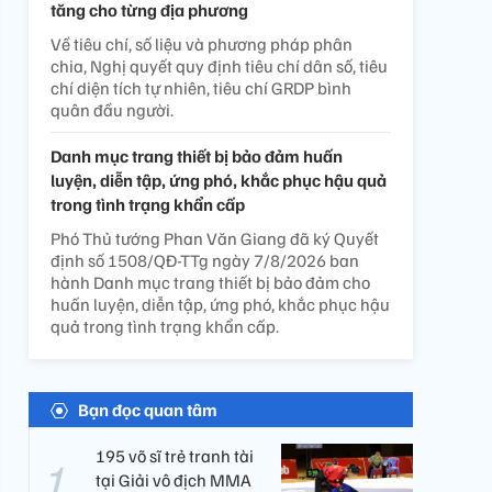
tăng cho từng địa phương
Về tiêu chí, số liệu và phương pháp phân
chia, Nghị quyết quy định tiêu chí dân số, tiêu
chí diện tích tự nhiên, tiêu chí GRDP bình
quân đầu người.
Danh mục trang thiết bị bảo đảm huấn
luyện, diễn tập, ứng phó, khắc phục hậu quả
trong tình trạng khẩn cấp
Phó Thủ tướng Phan Văn Giang đã ký Quyết
định số 1508/QĐ-TTg ngày 7/8/2026 ban
hành Danh mục trang thiết bị bảo đảm cho
huấn luyện, diễn tập, ứng phó, khắc phục hậu
quả trong tình trạng khẩn cấp.
Bạn đọc quan tâm
195 võ sĩ trẻ tranh tài
tại Giải vô địch MMA