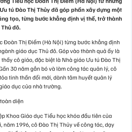
ường Tiểu học Đoàn Thị Điểm (Hà Nội) từ những
 Ưu tú Đào Thị Thủy đã góp phần xây dựng một
ng tạo, từng bước khẳng định vị thế, trở thành
 Thủ đô.
c Đoàn Thị Điểm (Hà Nội) từng bước khẳng định
 ngành giáo dục Thủ đô. Góp vào thành quả ấy là
 thầy cô giáo, đặc biệt là Nhà giáo Ưu tú Đào Thị
 Gần 30 năm gắn bó và làm công tác quản lý, cô
ỏa tinh thần đổi mới, dành tâm huyết quản lý
giáo dục của nhà trường.
toàn diện
iệp Khoa Giáo dục Tiểu học khóa đầu tiên của
, năm 1996, cô Đào Thị Thủy về công tác, dạy