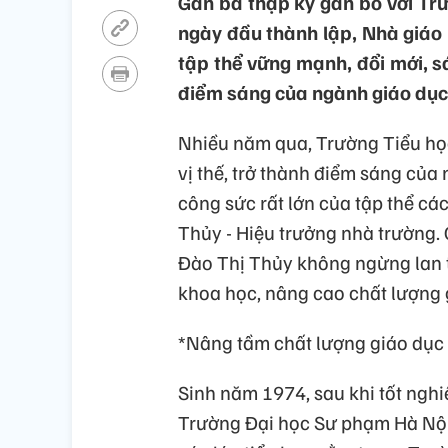
Gần ba thập kỷ gắn bó với Tr
ngày đầu thành lập, Nhà giáo
tập thể vững mạnh, đổi mới, sá
điểm sáng của ngành giáo dục
Nhiều năm qua, Trường Tiểu họ
vị thế, trở thành điểm sáng của
công sức rất lớn của tập thể các
Thủy - Hiệu trưởng nhà trường.
Đào Thị Thủy không ngừng lan t
khoa học, nâng cao chất lượng 
*Nâng tầm chất lượng giáo dục 
Sinh năm 1974, sau khi tốt ngh
Trường Đại học Sư phạm Hà Nội