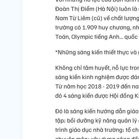
Đoàn Thị Điểm (Hà Nội) luôn là
Nam Từ Liêm (cũ) về chất lượng
trường có 1.909 huy chương, nhi
Toán, Olympic tiếng Anh... quốc 
*Những sáng kiến thiết thực và g
Không chỉ tâm huyết, nỗ lực tro
sáng kiến kinh nghiệm được đánh
Từ năm học 2018 - 2019 đến nay
đó 4 sáng kiến được Hội đồng K
Đó là sáng kiến hướng dẫn giáo
tập; bồi dưỡng kỹ năng quản lý
trình giáo dục nhà trường; tổ c
chuyên môn; xây dựng cộng đồ