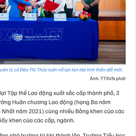
n lý, cô Đào Thị Thủy luôn nỗ lực lan tỏa tinh thần đổi mới.
Ảnh: TTXVN phát
đạt Tập thể Lao động xuất sắc cấp thành phố, 3
thưởng Huân chương Lao động (hạng Ba năm
g Nhất năm 2021) cùng nhiều Bằng khen của các
iấy khen của các cấp, ngành.
đạo nhà trường từ khi thành lập, Trường Tiểu học