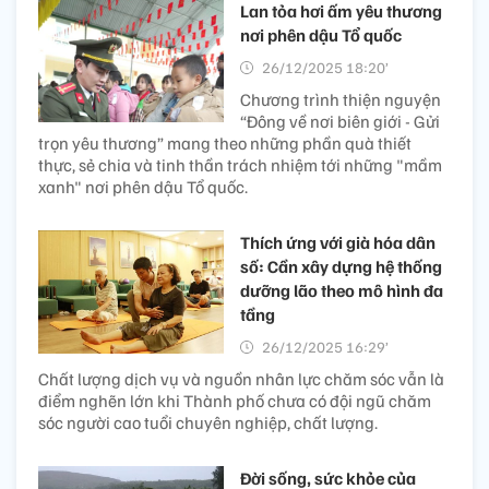
Lan tỏa hơi ấm yêu thương
nơi phên dậu Tổ quốc
26/12/2025 18:20’
Chương trình thiện nguyện
“Đông về nơi biên giới - Gửi
trọn yêu thương” mang theo những phần quà thiết
thực, sẻ chia và tinh thần trách nhiệm tới những "mầm
xanh" nơi phên dậu Tổ quốc.
Thích ứng với già hóa dân
số: Cần xây dựng hệ thống
dưỡng lão theo mô hình đa
tầng​
26/12/2025 16:29’
Chất lượng dịch vụ và nguồn nhân lực chăm sóc vẫn là
điểm nghẽn lớn khi Thành phố chưa có đội ngũ chăm
sóc người cao tuổi chuyên nghiệp, chất lượng.
Đời sống, sức khỏe của