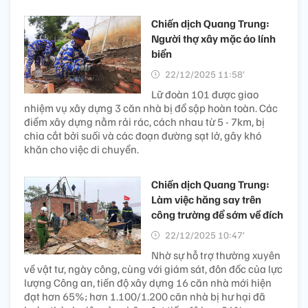
Chiến dịch Quang Trung:
Người thợ xây mặc áo lính
biển
22/12/2025 11:58’
Lữ đoàn 101 được giao
nhiệm vụ xây dựng 3 căn nhà bị đổ sập hoàn toàn. Các
điểm xây dựng nằm rải rác, cách nhau từ 5 - 7km, bị
chia cắt bởi suối và các đoạn đường sạt lở, gây khó
khăn cho việc di chuyển.
Chiến dịch Quang Trung:
Làm việc hăng say trên
công trường để sớm về đích
22/12/2025 10:47’
Nhờ sự hỗ trợ thường xuyên
về vật tư, ngày công, cùng với giám sát, đôn đốc của lực
lượng Công an, tiến độ xây dựng 16 căn nhà mới hiện
đạt hơn 65%; hơn 1.100/1.200 căn nhà bị hư hại đã