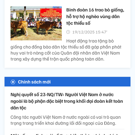
Binh đoàn 16 trao bò giống,
hỗ trợ hộ nghèo vùng dân
tộc thiểu số
19/12/2025 15:47’
Hoạt động trao tặng bò
giống cho đồng bào dân tộc thiểu số đã góp phần phát
huy vai trò nòng cốt của Quân đội nhân dân Việt Nam
trong xây dựng thế trận quốc phòng toàn dân.
Chính sách mới
Nghị quyết số 23-NQ/TW: Người Việt Nam ở nước
ngoài là bộ phận đặc biệt trong khối đại đoàn kết toàn
dân tộc
Công tác người Việt Nam ở nước ngoài có vai trò quan
trọng trong triển khai đường lối đối ngoại của Đảng.