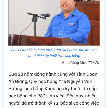
Phó Bí thư Tỉnh đoàn An Giang Dư Phạm Hữu Khuyên
phát biểu tại buổi trao học bổng
Ảnh: Công Mạo-TTXVN
Qua 28 năm đồng hành cùng với Tỉnh Đoàn
An Giang, Quỹ học bổng Y tế Nguyễn Văn
Hưởng, học bổng Khoa học kỹ thuật đã cấp
học bổng cho 983 sinh viên. Đến nay, nhiều
người đã trở thành kỹ sư, bác sĩ có công việc