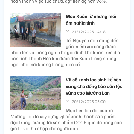
hoàn thành việc sửa chữa, đạt tiến độ hơn 96%.
Mùa Xuân từ những mái
ấm nghĩa tình
21/12/2025 14:18’
Tết Nguyên đán đang đến
gần, niềm vui càng được
nhân lên với hàng nghìn hộ gia đình khó khăn trên địa
bàn tỉnh Thanh Hóa khi được đón Xuân trong những
ngôi nhà mới khang trang, kiên cố.
Vịt cổ xanh tạo sinh kế bền
vững cho đồng bào dân tộc
vùng cao Mường Lạn
20/12/2025 05:00’
Mục tiêu lâu dài của xã
Mường Lạn là xây dựng vịt cổ xanh thành sản phẩm
đặc trưng, hướng tới sản phẩm OCOP, qua đó nâng cao
giá trị và thu nhập cho người dân.