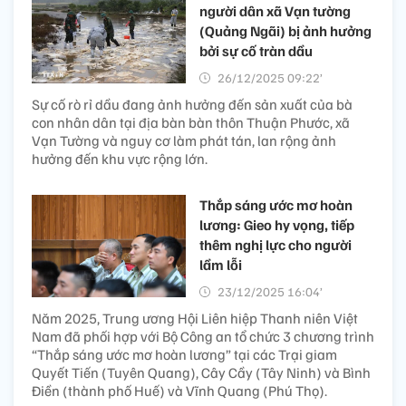
người dân xã Vạn tường
(Quảng Ngãi) bị ảnh hưởng
bởi sự cố tràn dầu
26/12/2025 09:22’
Sự cố rò rỉ dầu đang ảnh hưởng đến sản xuất của bà
con nhân dân tại địa bàn bàn thôn Thuận Phước, xã
Vạn Tường và nguy cơ làm phát tán, lan rộng ảnh
hưởng đến khu vực rộng lớn.
Thắp sáng ước mơ hoàn
lương: Gieo hy vọng, tiếp
thêm nghị lực cho người
lầm lỗi
23/12/2025 16:04’
Năm 2025, Trung ương Hội Liên hiệp Thanh niên Việt
Nam đã phối hợp với Bộ Công an tổ chức 3 chương trình
“Thắp sáng ước mơ hoàn lương” tại các Trại giam
Quyết Tiến (Tuyên Quang), Cây Cầy (Tây Ninh) và Bình
Điền (thành phố Huế) và Vĩnh Quang (Phú Thọ).