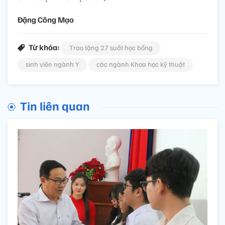
Đặng Công Mạo
Từ khóa:
Trao tặng 27 suất học bổng
sinh viên ngành Y
các ngành Khoa học kỹ thuật
Tin liên quan