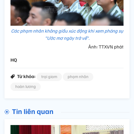
Các phạm nhân không giấu xúc động khi xem phóng sự
"Ước mơ ngày trở về".
Ảnh: TTXVN phát
HQ
Từ khóa:
trại giam
phạm nhân
hoàn lương
Tin liên quan