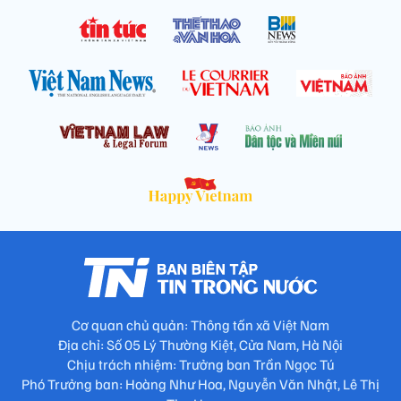
Cơ quan chủ quản: Thông tấn xã Việt Nam
Địa chỉ: Số 05 Lý Thường Kiệt, Cửa Nam, Hà Nội
Chịu trách nhiệm: Trưởng ban Trần Ngọc Tú
Phó Trưởng ban: Hoàng Như Hoa, Nguyễn Văn Nhật, Lê Thị