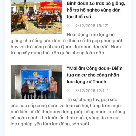
Binh đoàn 16 trao bò giống,
hỗ trợ hộ nghèo vùng dân
tộc thiểu số
19/12/2025 15:47’
Hoạt động trao tặng bò
giống cho đồng bào dân tộc thiểu số đã góp phần phát
huy vai trò nòng cốt của Quân đội nhân dân Việt Nam
trong xây dựng thế trận quốc phòng toàn dân.
“Mái ấm Công đoàn- Điểm
tựa an cư cho công nhân
lao động xứ Thanh
18/12/2025 12:11’
Từ sự chung tay, góp sức
của các cấp công đoàn và toàn xã hội, hàng trăm ngôi
nhà kiên cố đã được xây dựng, giúp công nhân lao động
có hoàn cảnh khó khăn ổn định chỗ ở, vững tin an cư
lạc nghiệp, yên tâm lao động, sản xuất.