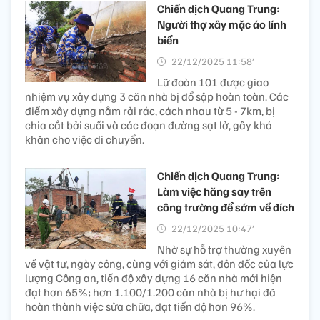
Chiến dịch Quang Trung:
Người thợ xây mặc áo lính
biển
22/12/2025 11:58’
Lữ đoàn 101 được giao
nhiệm vụ xây dựng 3 căn nhà bị đổ sập hoàn toàn. Các
điểm xây dựng nằm rải rác, cách nhau từ 5 - 7km, bị
chia cắt bởi suối và các đoạn đường sạt lở, gây khó
khăn cho việc di chuyển.
Chiến dịch Quang Trung:
Làm việc hăng say trên
công trường để sớm về đích
22/12/2025 10:47’
Nhờ sự hỗ trợ thường xuyên
về vật tư, ngày công, cùng với giám sát, đôn đốc của lực
lượng Công an, tiến độ xây dựng 16 căn nhà mới hiện
đạt hơn 65%; hơn 1.100/1.200 căn nhà bị hư hại đã
hoàn thành việc sửa chữa, đạt tiến độ hơn 96%.