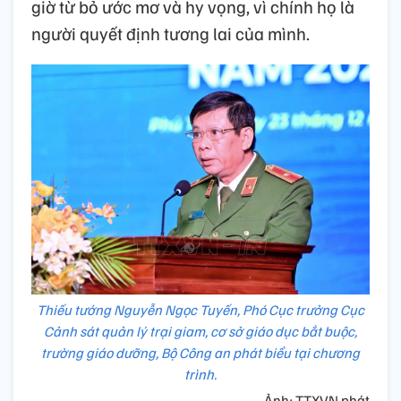
giờ từ bỏ ước mơ và hy vọng, vì chính họ là
người quyết định tương lai của mình.
Thiếu tướng Nguyễn Ngọc Tuyến, Phó Cục trưởng Cục
Cảnh sát quản lý trại giam, cơ sở giáo dục bắt buộc,
trường giáo dưỡng, Bộ Công an phát biểu tại chương
trình.
Ảnh: TTXVN phát