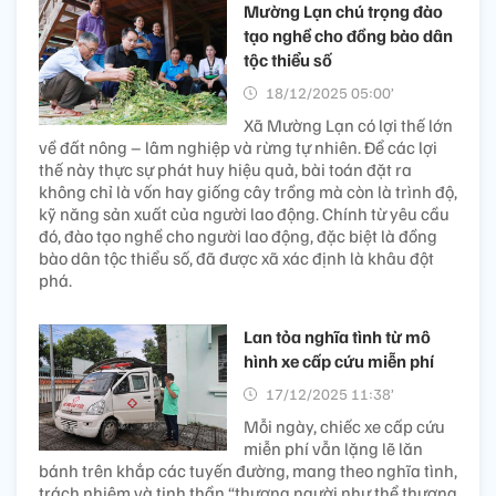
Mường Lạn chú trọng đào
tạo nghề cho đồng bào dân
tộc thiểu số
18/12/2025 05:00’
Xã Mường Lạn có lợi thế lớn
về đất nông – lâm nghiệp và rừng tự nhiên. Để các lợi
thế này thực sự phát huy hiệu quả, bài toán đặt ra
không chỉ là vốn hay giống cây trồng mà còn là trình độ,
kỹ năng sản xuất của người lao động. Chính từ yêu cầu
đó, đào tạo nghề cho người lao động, đặc biệt là đồng
bào dân tộc thiểu số, đã được xã xác định là khâu đột
phá.
Lan tỏa nghĩa tình từ mô
hình xe cấp cứu miễn phí
17/12/2025 11:38’
Mỗi ngày, chiếc xe cấp cứu
miễn phí vẫn lặng lẽ lăn
bánh trên khắp các tuyến đường, mang theo nghĩa tình,
trách nhiệm và tinh thần “thương người như thể thương