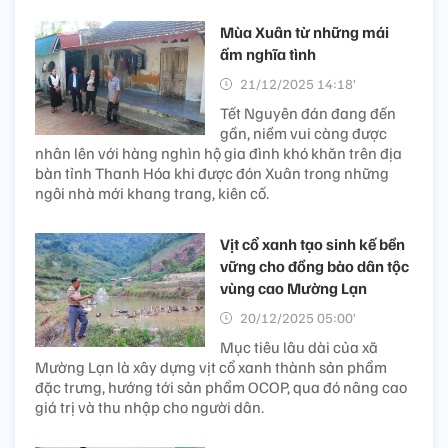
Mùa Xuân từ những mái
ấm nghĩa tình
21/12/2025 14:18’
Tết Nguyên đán đang đến
gần, niềm vui càng được
nhân lên với hàng nghìn hộ gia đình khó khăn trên địa
bàn tỉnh Thanh Hóa khi được đón Xuân trong những
ngôi nhà mới khang trang, kiên cố.
Vịt cổ xanh tạo sinh kế bền
vững cho đồng bào dân tộc
vùng cao Mường Lạn
20/12/2025 05:00’
Mục tiêu lâu dài của xã
Mường Lạn là xây dựng vịt cổ xanh thành sản phẩm
đặc trưng, hướng tới sản phẩm OCOP, qua đó nâng cao
giá trị và thu nhập cho người dân.