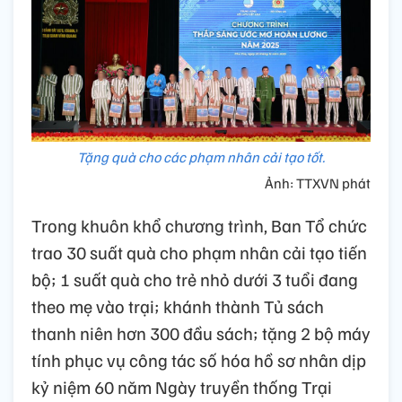
Tặng quà cho các phạm nhân cải tạo tốt.
Ảnh: TTXVN phát
Trong khuôn khổ chương trình, Ban Tổ chức
trao 30 suất quà cho phạm nhân cải tạo tiến
bộ; 1 suất quà cho trẻ nhỏ dưới 3 tuổi đang
theo mẹ vào trại; khánh thành Tủ sách
thanh niên hơn 300 đầu sách; tặng 2 bộ máy
tính phục vụ công tác số hóa hồ sơ nhân dịp
kỷ niệm 60 năm Ngày truyền thống Trại