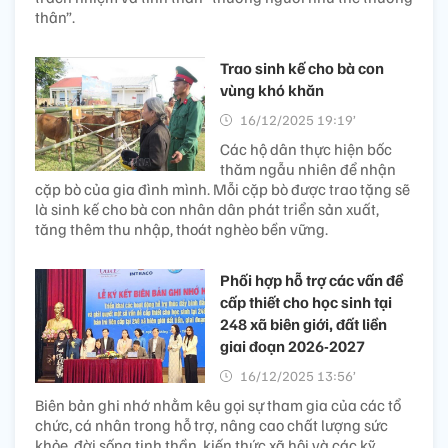
thân”.
Trao sinh kế cho bà con
vùng khó khăn
16/12/2025 19:19’
Các hộ dân thực hiện bốc
thăm ngẫu nhiên để nhận
cặp bò của gia đình mình. Mỗi cặp bò được trao tặng sẽ
là sinh kế cho bà con nhân dân phát triển sản xuất,
tăng thêm thu nhập, thoát nghèo bền vững.
Phối hợp hỗ trợ các vấn đề
cấp thiết cho học sinh tại
248 xã biên giới, đất liền
giai đoạn 2026-2027
16/12/2025 13:56’
Biên bản ghi nhớ nhằm kêu gọi sự tham gia của các tổ
chức, cá nhân trong hỗ trợ, nâng cao chất lượng sức
khỏe, đời sống tinh thần, kiến thức xã hội và các kỹ