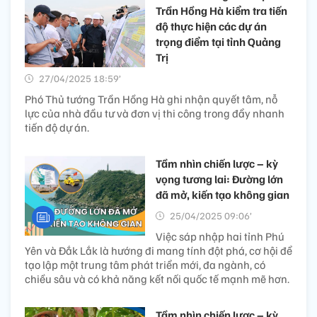
Trần Hồng Hà kiểm tra tiến
độ thực hiện các dự án
trọng điểm tại tỉnh Quảng
Trị
27/04/2025 18:59’
Phó Thủ tướng Trần Hồng Hà ghi nhận quyết tâm, nỗ
lực của nhà đầu tư và đơn vị thi công trong đẩy nhanh
tiến độ dự án.
Tầm nhìn chiến lược – kỳ
vọng tương lai: Đường lớn
đã mở, kiến tạo không gian
25/04/2025 09:06’
Việc sáp nhập hai tỉnh Phú
Yên và Đắk Lắk là hướng đi mang tính đột phá, cơ hội để
tạo lập một trung tâm phát triển mới, đa ngành, có
chiều sâu và có khả năng kết nối quốc tế mạnh mẽ hơn.
Tầm nhìn chiến lược – kỳ