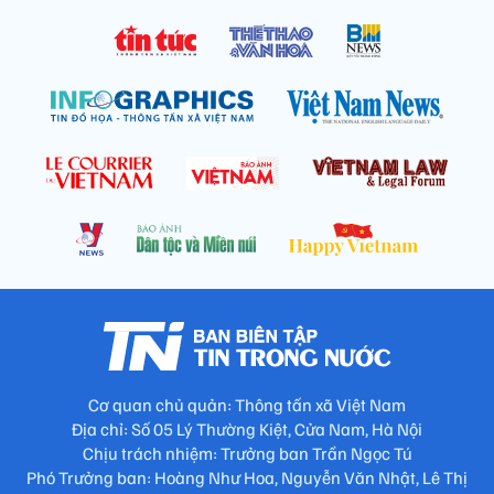
Cơ quan chủ quản: Thông tấn xã Việt Nam
Địa chỉ: Số 05 Lý Thường Kiệt, Cửa Nam, Hà Nội
Chịu trách nhiệm: Trưởng ban Trần Ngọc Tú
Phó Trưởng ban: Hoàng Như Hoa, Nguyễn Văn Nhật, Lê Thị