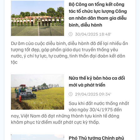
Bộ Công an tổng kết công
tác tổ chức lực lượng Công
an nhân dân tham gia diễu
binh, diễu hành
30/04/2025 18:48’
Dư âm của cuộc diễu binh, diễu hành đã để lại nhiều ấn
tượng tốt đẹp, góp phần giáo dục truyền thống yêu
nước, ý chí tự lực, tự cường, tinh thần đại đoàn kết dân
tộc
Nửa thế kỷ bản hòa ca đổi
mới và phát triển
29/04/2025 09:34’
Sau khi đất nước thống nhất
vào ngày 30/4/1975 đến
nay, Việt Nam đã đạt những thành tựu kinh tế đáng
khâm phục từ điểm xuất phát cực kỳ thấp.
Phó Thủ tướng Chính phủ