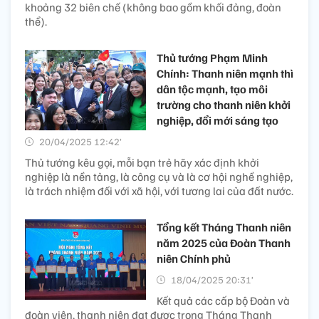
khoảng 32 biên chế (không bao gồm khối đảng, đoàn
thể).
Thủ tướng Phạm Minh
Chính: Thanh niên mạnh thì
dân tộc mạnh, tạo môi
trường cho thanh niên khởi
nghiệp, đổi mới sáng tạo
20/04/2025 12:42’
Thủ tướng kêu gọi, mỗi bạn trẻ hãy xác định khởi
nghiệp là nền tảng, là công cụ và là cơ hội nghề nghiệp,
là trách nhiệm đối với xã hội, với tương lai của đất nước.
Tổng kết Tháng Thanh niên
năm 2025 của Đoàn Thanh
niên Chính phủ
18/04/2025 20:31’
Kết quả các cấp bộ Đoàn và
đoàn viên, thanh niên đạt được trong Tháng Thanh