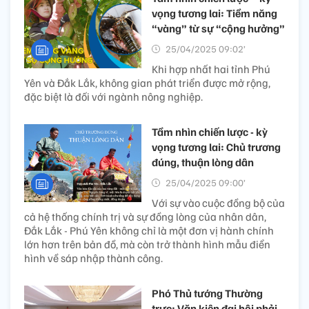
vọng tương lai: Tiềm năng
“vàng” từ sự “cộng hưởng”
25/04/2025 09:02’
Khi hợp nhất hai tỉnh Phú
Yên và Đắk Lắk, không gian phát triển được mở rộng,
đặc biệt là đối với ngành nông nghiệp.
Tầm nhìn chiến lược - kỳ
vọng tương lai: Chủ trương
đúng, thuận lòng dân
25/04/2025 09:00’
Với sự vào cuộc đồng bộ của
cả hệ thống chính trị và sự đồng lòng của nhân dân,
Đắk Lắk - Phú Yên không chỉ là một đơn vị hành chính
lớn hơn trên bản đồ, mà còn trở thành hình mẫu điển
hình về sáp nhập thành công.
Phó Thủ tướng Thường
trực: Văn kiện đại hội phải