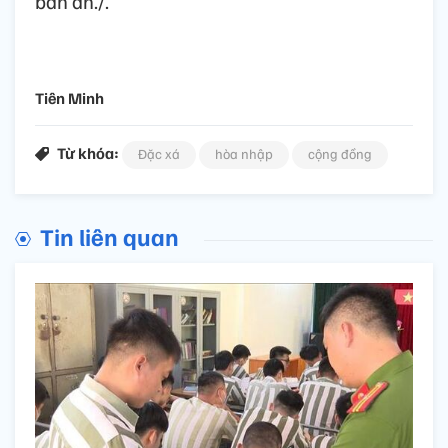
bản án./.
Tiên Minh
Từ khóa:
Đặc xá
hòa nhập
cộng đồng
Tin liên quan