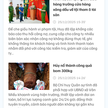
hàng trưởng cửa hàng
xăng dầu về tội tham ô tài
sản
25/12/2025 15:35’
Để che giấu hành vi phạm tội, Huy đã lập khống các
báo cáo thu hồi công nợ, cung cấp cho công ty nhiều
biên bản xác nhận công nợ không đúng thực tế, ghi
khống thông tin khách hàng và tình hình thanh toán
nhằm đối phó với công tác kiểm tra, giám sát của công
ty…
Hủy nổ thành công quả
bom 300kg
25/12/2025 14:26’
Bộ Chỉ huy Quân sự tỉnh đã
phối hợp với UBND xã Văn
Miếu khoanh vùng hiện trường, thiết lập vành đai an
toàn, bố trí lực lượng canh gác 24/24 giờ; đồng thời
tuyên truyền, cảnh báo người dân không lại gần khu