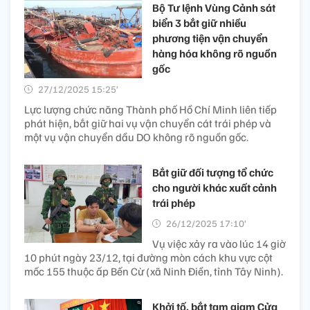
Bộ Tư lệnh Vùng Cảnh sát
biển 3 bắt giữ nhiều
phương tiện vận chuyển
hàng hóa không rõ nguồn
gốc
27/12/2025 15:25’
Lực lượng chức năng Thành phố Hồ Chí Minh liên tiếp
phát hiện, bắt giữ hai vụ vận chuyển cát trái phép và
một vụ vận chuyển dầu DO không rõ nguồn gốc.
Bắt giữ đối tượng tổ chức
cho người khác xuất cảnh
trái phép
26/12/2025 17:10’
Vụ việc xảy ra vào lúc 14 giờ
10 phút ngày 23/12, tại đường mòn cách khu vực cột
mốc 155 thuộc ấp Bến Cừ (xã Ninh Điền, tỉnh Tây Ninh).
Khởi tố, bắt tạm giam Cửa