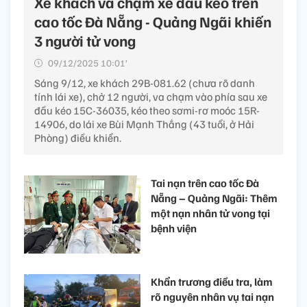
Xe khách va chạm xe đầu kéo trên
cao tốc Đà Nẵng - Quảng Ngãi khiến
3 người tử vong
09/12/2025 10:01’
Sáng 9/12, xe khách 29B-081.62 (chưa rõ danh
tính lái xe), chở 12 người, va chạm vào phía sau xe
đầu kéo 15C-36035, kéo theo sơmi-rơ moóc 15R-
14906, do lái xe Bùi Mạnh Thắng (43 tuổi, ở Hải
Phòng) điều khiển.
Tai nạn trên cao tốc Đà
Nẵng – Quảng Ngãi: Thêm
một nạn nhân tử vong tại
bệnh viện
Khẩn trương điều tra, làm
rõ nguyên nhân vụ tai nạn