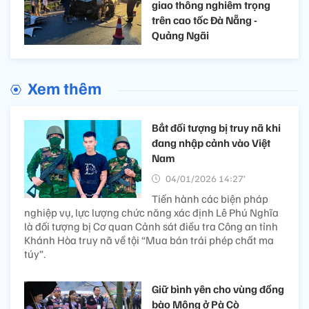
giao thông nghiêm trọng
trên cao tốc Đà Nẵng -
Quảng Ngãi
Xem thêm
Bắt đối tượng bị truy nã khi
đang nhập cảnh vào Việt
Nam
04/01/2026 14:27’
Tiến hành các biện pháp
nghiệp vụ, lực lượng chức năng xác định Lê Phú Nghĩa
là đối tượng bị Cơ quan Cảnh sát điều tra Công an tỉnh
Khánh Hòa truy nã về tội “Mua bán trái phép chất ma
túy”.
Giữ bình yên cho vùng đồng
bào Mông ở Pà Cò