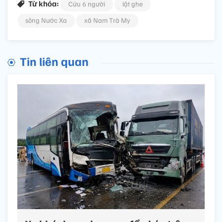
Từ khóa:
Cứu 6 người
lật ghe
sông Nước Xa
xã Nam Trà My
Tin liên quan