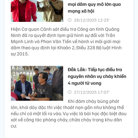
mại dâm quy mô lớn qua
mạng xã hội
28/12/2025 12:25’
Hiện Cơ quan Cảnh sát điều tra Công an tỉnh Quảng
Ninh đã ra quyết định tạm giữ hình sự đối với Trần
Mạnh Linh và Phan Văn Tiến về hành vi môi giới mại
dâm theo quy định tại Khoản 2, Điều 328 Bộ luật Hình
sự 2015.
Đắk Lắk: Tiếp tục điều tra
nguyên nhân vụ cháy khiến
4 người tử vong​
27/12/2025 17:07’
Khi đám cháy bùng phát
lớn, khói dày đặc thì việc thoát nạn gần như không thể
nếu chỉ có một lối ra vào. Vụ việc là bài học đặc biệt đau
xót về công tác phòng cháy, chữa cháy trong khu dân
cư.