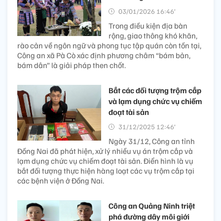
03/01/2026 16:46’
Trong điều kiện địa bàn
rộng, giao thông khó khăn,
rào cản về ngôn ngữ và phong tục tập quán còn tồn tại,
Công an xã Pà Cò xác định phương châm “bám bản,
bám dân” là giải pháp then chốt.
Bắt các đối tượng trộm cắp
và lạm dụng chức vụ chiếm
đoạt tài sản
31/12/2025 12:46’
Ngày 31/12, Công an tỉnh
Đồng Nai đã phát hiện, xử lý nhiều vụ án trộm cắp và
lạm dụng chức vụ chiếm đoạt tài sản. Điển hình là vụ
bắt đối tượng thực hiện hàng loạt các vụ trộm cắp tại
các bệnh viện ở Đồng Nai.
Công an Quảng Ninh triệt
phá đường dây môi giới