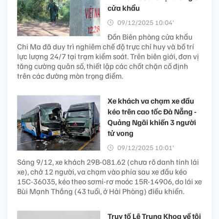
cửa khẩu
09/12/2025 10:04’
Đồn Biên phòng cửa khẩu
Chi Ma đã duy trì nghiêm chế độ trực chỉ huy và bố trí
lực lượng 24/7 tại trạm kiểm soát. Trên biên giới, đơn vị
tăng cường quân số, thiết lập các chốt chặn cố định
trên các đường mòn trọng điểm.
Xe khách va chạm xe đầu
kéo trên cao tốc Đà Nẵng -
Quảng Ngãi khiến 3 người
tử vong
09/12/2025 10:01’
Sáng 9/12, xe khách 29B-081.62 (chưa rõ danh tính lái
xe), chở 12 người, va chạm vào phía sau xe đầu kéo
15C-36035, kéo theo sơmi-rơ moóc 15R-14906, do lái xe
Bùi Mạnh Thắng (43 tuổi, ở Hải Phòng) điều khiển.
Truy tố Lê Trung Khoa về tội