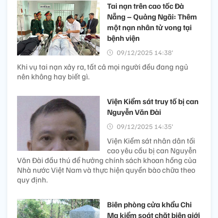
Tai nạn trên cao tốc Đà
Nẵng – Quảng Ngãi: Thêm
một nạn nhân tử vong tại
bệnh viện
09/12/2025 14:38’
Khi vụ tai nạn xảy ra, tất cả mọi người đều đang ngủ
nên không hay biết gì.
Viện Kiểm sát truy tố bị can
Nguyễn Văn Đài
09/12/2025 14:35’
Viện Kiểm sát nhân dân tối
cao yêu cầu bị can Nguyễn
Văn Đài đầu thú để hưởng chính sách khoan hồng của
Nhà nước Việt Nam và thực hiện quyền bào chữa theo
quy định.
Biên phòng cửa khẩu Chi
Ma kiểm soát chặt biên giới