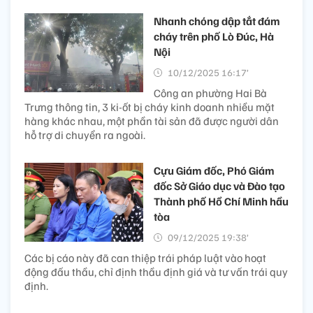
Nhanh chóng dập tắt đám
cháy trên phố Lò Đúc, Hà
Nội
10/12/2025 16:17’
Công an phường Hai Bà
Trưng thông tin, 3 ki-ốt bị cháy kinh doanh nhiều mặt
hàng khác nhau, một phần tài sản đã được người dân
hỗ trợ di chuyển ra ngoài.
Cựu Giám đốc, Phó Giám
đốc Sở Giáo dục và Đào tạo
Thành phố Hồ Chí Minh hầu
tòa
09/12/2025 19:38’
Các bị cáo này đã can thiệp trái pháp luật vào hoạt
động đấu thầu, chỉ định thầu định giá và tư vấn trái quy
định.