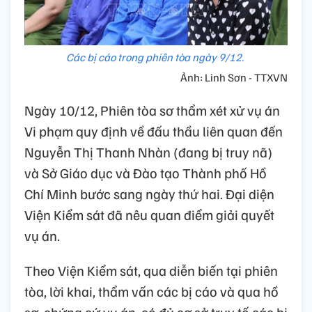
Các bị cáo trong phiên tòa ngày 9/12.
Ảnh: Linh Sơn - TTXVN
Ngày 10/12, Phiên tòa sơ thẩm xét xử vụ án
Vi phạm quy định về đấu thầu liên quan đến
Nguyễn Thị Thanh Nhàn (đang bị truy nã)
và Sở Giáo dục và Đào tạo Thành phố Hồ
Chí Minh bước sang ngày thứ hai. Đại diện
Viện Kiểm sát đã nêu quan điểm giải quyết
vụ án.
Theo Viện Kiểm sát, qua diễn biến tại phiên
tòa, lời khai, thẩm vấn các bị cáo và qua hồ
sơ, chứng cứ vụ án, có đủ cơ sở truy tố các bị