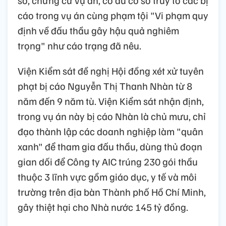
cáo trong vụ án cùng phạm tội "Vi phạm quy
định về đấu thầu gây hậu quả nghiêm
trọng" như cáo trạng đã nêu.
Viện Kiểm sát đề nghị Hội đồng xét xử tuyên
phạt bị cáo Nguyễn Thị Thanh Nhàn từ 8
năm đến 9 năm tù. Viện Kiểm sát nhận định,
trong vụ án này bị cáo Nhàn là chủ mưu, chỉ
đạo thành lập các doanh nghiệp làm "quân
xanh" để tham gia đấu thầu, dùng thủ đoạn
gian dối để Công ty AIC trúng 230 gói thầu
thuộc 3 lĩnh vực gồm giáo dục, y tế và môi
trường trên địa bàn Thành phố Hồ Chí Minh,
gây thiệt hại cho Nhà nước 145 tỷ đồng.