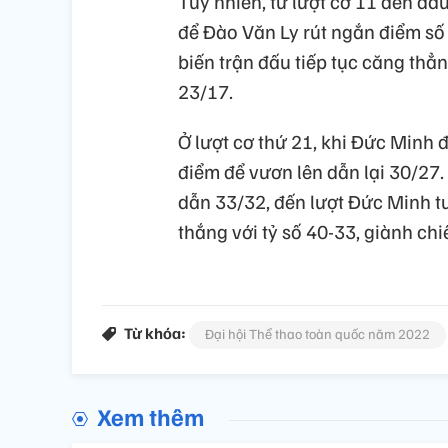
Tuy nhiên, từ lượt cơ 11 đến đầ
để Đào Văn Ly rút ngắn điểm số 
biến trận đấu tiếp tục căng thẳ
23/17.
Ở lượt cơ thứ 21, khi Đức Minh 
điểm để vươn lên dẫn lại 30/27.
dẫn 33/32, đến lượt Đức Minh tu
thắng với tỷ số 40-33, giành ch
Từ khóa:
Đại hội Thể thao toàn quốc năm 2022
Xem thêm