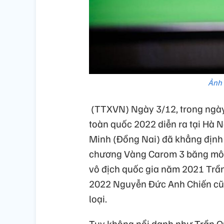
Ảnh 
(TTXVN) Ngày 3/12, trong ngày 
toàn quốc 2022 diễn ra tại Hà 
Minh (Đồng Nai) đã khẳng định 
chương Vàng Carom 3 băng môn 
vô địch quốc gia năm 2021 Trần
2022 Nguyễn Đức Anh Chiến cũn
loại.
Tuy không nổi danh như Trần Q