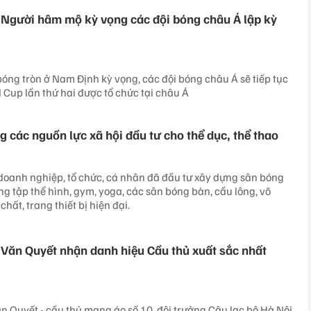
Người hâm mộ kỳ vọng các đội bóng châu Á lập kỳ
óng tròn ở Nam Định kỳ vọng, các đội bóng châu Á sẽ tiếp tục
d Cup lần thứ hai được tổ chức tại châu Á
 các nguồn lực xã hội đầu tư cho thể dục, thể thao
doanh nghiệp, tổ chức, cá nhân đã đầu tư xây dựng sân bóng
ng tập thể hình, gym, yoga, các sân bóng bàn, cầu lông, võ
 chất, trang thiết bị hiện đại.
Văn Quyết nhận danh hiệu Cầu thủ xuất sắc nhất
 Quyết - cầu thủ mang áo số 10, đội trưởng Câu lạc bộ Hà Nội