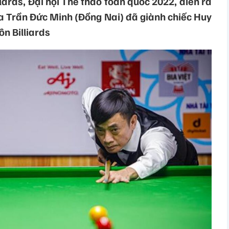
lards, Đại hội Thể thao toàn quốc 2022, diễn ra
ia Trần Đức Minh (Đồng Nai) đã giành chiếc Huy
n Billiards