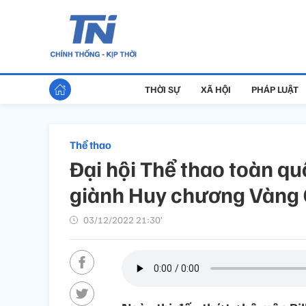
THỜI SỰ
XÃ HỘI
PHÁP LUẬT
Thể thao
Đại hội Thể thao toàn q
giành Huy chương Vàng 
03/12/2022 21:30’