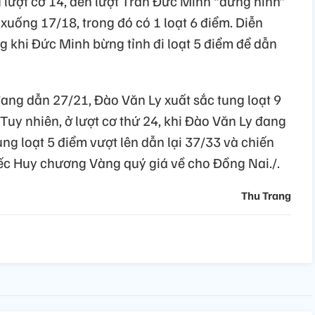
u lượt cơ 14, đến lượt Trần Đức Minh “đứng hình”
xuống 17/18, trong đó có 1 loạt 6 điểm. Diễn
ng khi Đức Minh bừng tỉnh đi loạt 5 điểm để dẫn
đang dẫn 27/21, Đào Văn Ly xuất sắc tung loạt 9
 Tuy nhiên, ở lượt cơ thứ 24, khi Đào Văn Ly đang
ng loạt 5 điểm vượt lên dẫn lại 37/33 và chiến
iếc Huy chương Vàng quý giá về cho Đồng Nai./.
Thu Trang