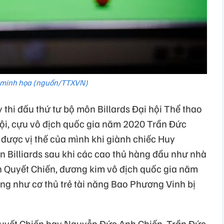
minh họa (nguồn/TTXVN)
thi đấu thứ tư bộ môn Billards Đại hội Thể thao
Nội, cựu vô địch quốc gia năm 2020 Trần Đức
được vị thế của mình khi giành chiếc Huy
Billiards sau khi các cao thủ hàng đầu như nhà
 Quyết Chiến, đương kim vô địch quốc gia năm
g như cơ thủ trẻ tài năng Bao Phương Vinh bị
uyết Chiến hay Nguyễn Đức Anh Chiến, Trần Đức