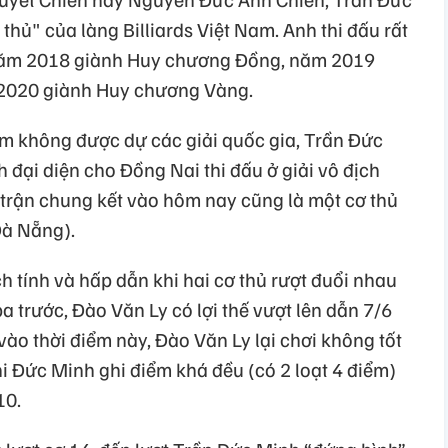
hủ" của làng Billiards Việt Nam. Anh thi đấu rất
i năm 2018 giành Huy chương Đồng, năm 2019
2020 giành Huy chương Vàng.
m không được dự các giải quốc gia, Trần Đức
h đại diện cho Đồng Nai thi đấu ở giải vô địch
 trận chung kết vào hôm nay cũng là một cơ thủ
Đà Nẵng).
ch tính và hấp dẫn khi hai cơ thủ rượt đuổi nhau
a trước, Đào Văn Ly có lợi thế vượt lên dẫn 7/6
 vào thời điểm này, Đào Văn Ly lại chơi không tốt
khi Đức Minh ghi điểm khá đều (có 2 loạt 4 điểm)
10.