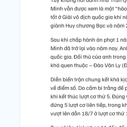
Minh vẫn được xem là một "hảo t
tốt ở Giải vô địch quốc gia kh
giành Huy chương Bạc và năm 
Sau khi chấp hành án phạt 1 nă
Minh đã trở lại vào năm nay. An
quốc gia. Đối thủ của anh trong
khá quen thuộc – Đào Văn Ly (
Diễn biến trận chung kết khá kị
về điểm số. Do cầm bi trắng đề p
khi kết thúc lượt cơ thứ 5. Đúng
đứng 5 lượt cơ liên tiếp, trong 
vượt lên dẫn 18/7 ở lượt cơ thứ 