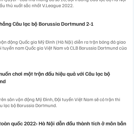
ầu thủ xuất sắc nhất V.League 2022.
hắng Câu lạc bộ Borussia Dortmund 2-1
 vận động Quốc gia Mỹ Đình (Hà Nội) diễn ra trận bóng đá giao
ội tuyển nam Quốc gia Việt Nam và CLB Borussia Dortmund của
uốn chơi một trận đấu hiệu quả với Câu lạc bộ
und
rên sân vận động Mỹ Đình, Đội tuyển Việt Nam sẽ có trận thi
u lạc bộ Borussia Dortmund.
 toàn quốc 2022: Hà Nội dẫn đầu thành tích ở môn bắn