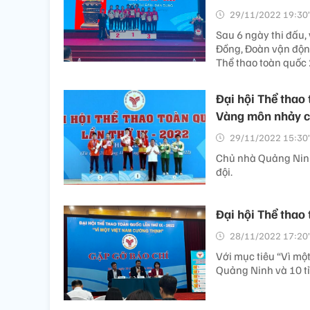
29/11/2022 19:30’
Sau 6 ngày thi đấu
Đồng, Đoàn vận động
Thể thao toàn quốc
Đại hội Thể tha
Vàng môn nhảy c
29/11/2022 15:30’
Chủ nhà Quảng Ninh
đội.
Đại hội Thể thao
28/11/2022 17:20’
Với mục tiêu “Vì một
Quảng Ninh và 10 tỉ