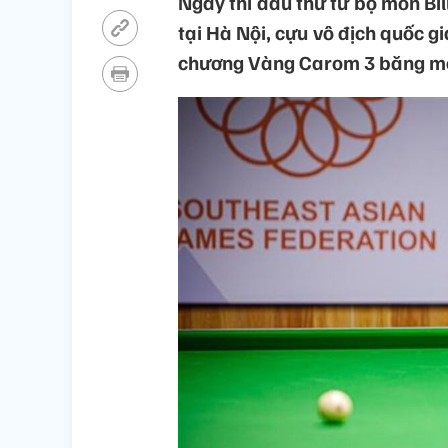
Ngày thi đấu thứ tư bộ môn Bil
tại Hà Nội, cựu vô địch quốc g
chương Vàng Carom 3 băng mô