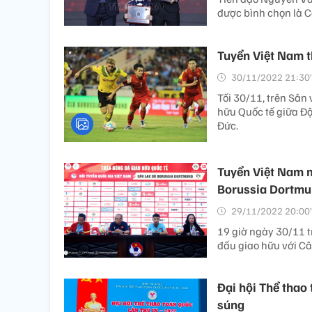
được bình chọn là C
Tuyển Việt Nam t
30/11/2022 21:30’
Tối 30/11, trên Sân
hữu Quốc tế giữa Đ
Đức.
Tuyển Việt Nam m
Borussia Dortm
29/11/2022 20:00’
19 giờ ngày 30/11 t
đấu giao hữu với Câ
Đại hội Thể thao
súng