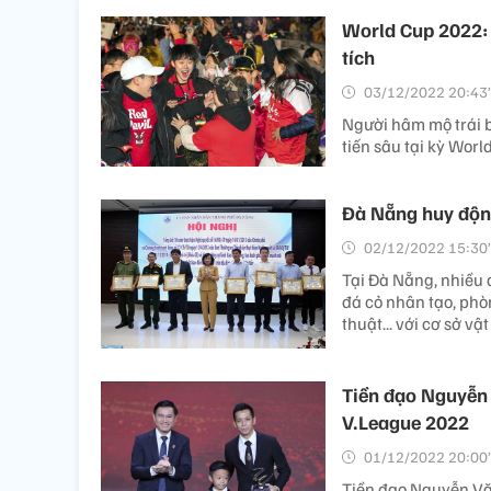
World Cup 2022: 
tích
03/12/2022 20:43’
Người hâm mộ trái b
tiến sâu tại kỳ Worl
Đà Nẵng huy động
02/12/2022 15:30’
Tại Đà Nẵng, nhiều 
đá cỏ nhân tạo, phò
thuật... với cơ sở vật
Tiền đạo Nguyễn 
V.League 2022
01/12/2022 20:00’
Tiền đạo Nguyễn Văn