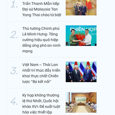
Trần Thanh Mẫn tiếp
Đại sứ Malaysia Tan
Yang Thai chào từ biệt
Thủ tướng Chính phủ
Lê Minh Hưng: Tăng
cường hiệu quả hiệp
đồng ứng phó an ninh
mạng
Việt Nam – Thái Lan
nhất trí thúc đẩy triển
khai thực chất Chiến
lược "Ba kết nối"
Kỳ họp không thường
lệ thứ Nhất, Quốc hội
khóa XVI: Đề xuất luật
hóa việc thiết lập