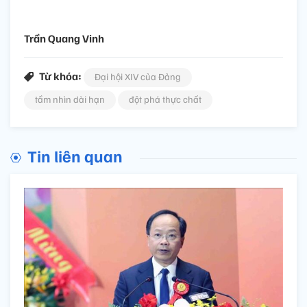
Trần Quang Vinh
Từ khóa:
Đại hội XIV của Đảng
tầm nhìn dài hạn
đột phá thực chất
Tin liên quan