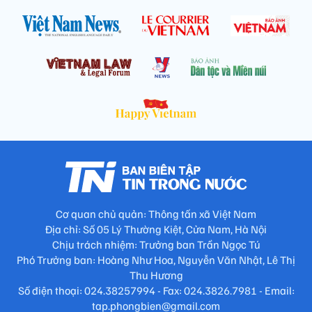
Cơ quan chủ quản: Thông tấn xã Việt Nam
Địa chỉ: Số 05 Lý Thường Kiệt, Cửa Nam, Hà Nội
Chịu trách nhiệm: Trưởng ban Trần Ngọc Tú
Phó Trưởng ban: Hoàng Như Hoa, Nguyễn Văn Nhật, Lê Thị
Thu Hương
Số điện thoại: 024.38257994 - Fax: 024.3826.7981 - Email:
tap.phongbien@gmail.com