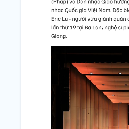
(Pháp) và Dàn nhạc Giao hưởng
nhạc Quốc gia Việt Nam. Đặc biệ
Eric Lu - người vừa giành quán 
lần thứ 19 tại Ba Lan; nghệ sĩ 
Giang.