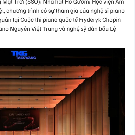
 Mặt Trời (SSO); Nhà hát Hồ Gươm; Học viện Âm
t, chương trình có sự tham gia của nghệ sĩ piano
quân tại Cuộc thi piano quốc tế Fryderyk Chopin
piano Nguyễn Việt Trung và nghệ sỹ đàn bầu Lệ