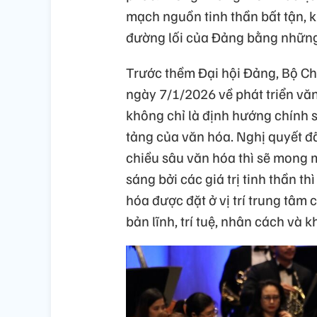
mạch nguồn tinh thần bất tận, k
đường lối của Đảng bằng những g
Trước thềm Đại hội Đảng, Bộ Ch
ngày 7/1/2026 về phát triển vă
không chỉ là định hướng chính s
tảng của văn hóa. Nghị quyết đã
chiều sâu văn hóa thì sẽ mong 
sáng bởi các giá trị tinh thần th
hóa được đặt ở vị trí trung tâm c
bản lĩnh, trí tuệ, nhân cách và 