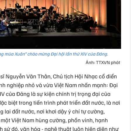
g mùa Xuân” chào mừng Đại hội lần thứ XIV của Đảng.
Ảnh: TTXVN phát
n sĩ Nguyễn Văn Thân, Chủ tịch Hội Nhạc cổ điển
anh nghiệp nhỏ và vừa Việt Nam nhấn mạnh: Đại
IV của Đảng là sự kiện chính trị trọng đại của
c biệt trong tiến trình phát triển đất nước, là nơi
 lai đất nước, nơi khơi dậy ý chí tự cường,
 một Việt Nam hùng cường, phồn vinh, hạnh
h sử đó, văn hóa - nghệ thuật luôn hiện diện như