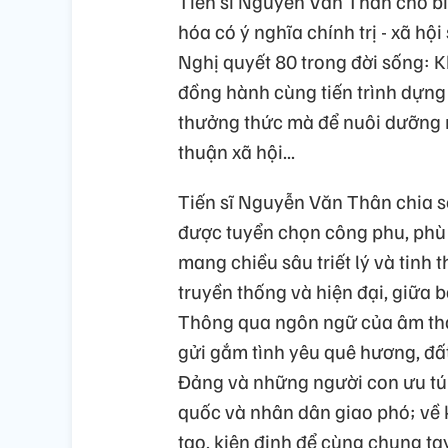
Tiến sĩ Nguyễn Văn Thân cho bi
hóa có ý nghĩa chính trị - xã hộ
Nghị quyết 80 trong đời sống: K
đồng hành cùng tiến trình dựng 
thưởng thức mà để nuôi dưỡng n
thuận xã hội...
Tiến sĩ Nguyễn Văn Thân chia s
được tuyển chọn công phu, phù h
mang chiều sâu triết lý và tinh 
truyền thống và hiện đại, giữa 
Thông qua ngôn ngữ của âm than
gửi gắm tình yêu quê hương, đất
Đảng và những người con ưu tú 
quốc và nhân dân giao phó; về k
tạo, kiên định để cùng chung t