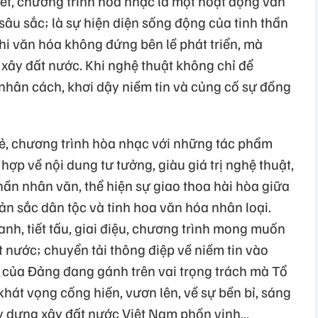
ết, chương trình hòa nhạc là một hoạt động văn
i sâu sắc; là sự hiện diện sống động của tinh thần
hi văn hóa không đứng bên lề phát triển, mà
xây đất nước. Khi nghệ thuật không chỉ để
hân cách, khơi dậy niềm tin và củng cố sự đồng
ẻ, chương trình hòa nhạc với những tác phẩm
ợp về nội dung tư tưởng, giàu giá trị nghệ thuật,
thần nhân văn, thể hiện sự giao thoa hài hòa giữa
bản sắc dân tộc và tinh hoa văn hóa nhân loại.
h, tiết tấu, giai điệu, chương trình mong muốn
 nước; chuyển tải thông điệp về niềm tin vào
của Đảng đang gánh trên vai trọng trách mà Tổ
hát vọng cống hiến, vươn lên, về sự bền bỉ, sáng
ay dựng xây đất nước Việt Nam phồn vinh…