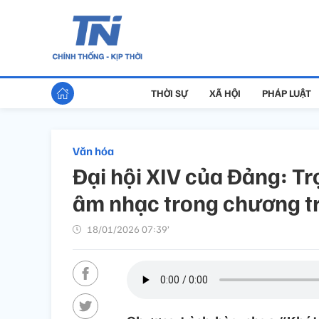
THỜI SỰ
XÃ HỘI
PHÁP LUẬT
Văn hóa
Đại hội XIV của Đảng: Tr
âm nhạc trong chương t
18/01/2026 07:39’