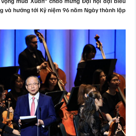
 vọng mùa Xuân” chào mừng Đại hội đại biểu
ng và hướng tới Kỷ niệm 96 năm Ngày thành lập