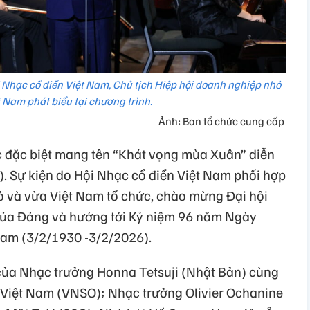
 Nhạc cổ điển Việt Nam, Chủ tịch Hiệp hội doanh nghiệp nhỏ
 Nam phát biểu tại chương trình.
Ảnh: Ban tổ chức cung cấp
c đặc biệt mang tên “Khát vọng mùa Xuân” diễn
). Sự kiện do Hội Nhạc cổ điển Việt Nam phối hợp
 và vừa Việt Nam tổ chức, chào mừng Đại hội
 của Đảng và hướng tới Kỷ niệm 96 năm Ngày
Nam (3/2/1930 -3/2/2026).
của Nhạc trưởng Honna Tetsuji (Nhật Bản) cùng
Việt Nam (VNSO); Nhạc trưởng Olivier Ochanine