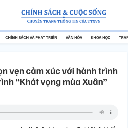
CHÍNH SÁCH VÀ PHÁT TRIỂN
VĂN HÓA
KHOA HỌC
TRAN
ọn vẹn cảm xúc với hành trình
rình “Khát vọng mùa Xuân”