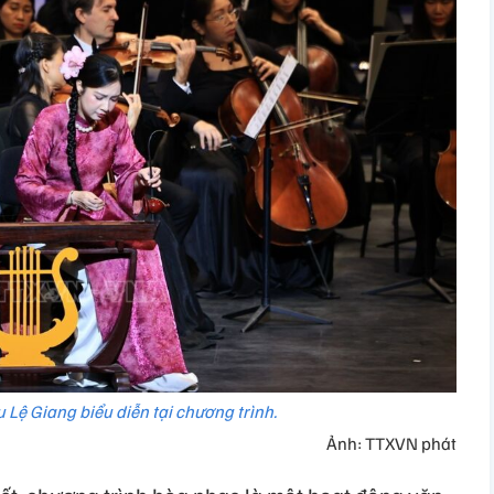
 Lệ Giang biểu diễn tại chương trình.
Ảnh: TTXVN phát