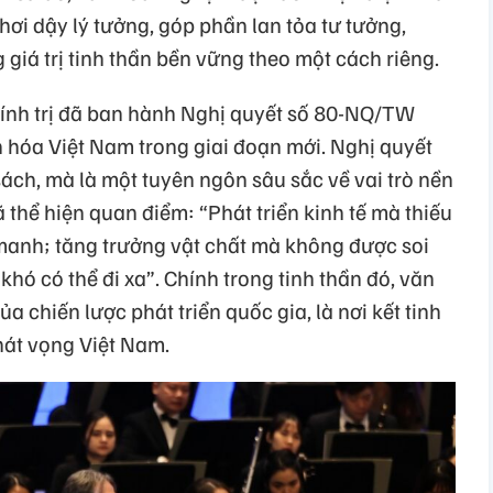
hơi dậy lý tưởng, góp phần lan tỏa tư tưởng,
iá trị tinh thần bền vững theo một cách riêng.
ính trị đã ban hành Nghị quyết số 80-NQ/TW
n hóa Việt Nam trong giai đoạn mới. Nghị quyết
ách, mà là một tuyên ngôn sâu sắc về vai trò nền
 thể hiện quan điểm: “Phát triển kinh tế mà thiếu
manh; tăng trưởng vật chất mà không được soi
ì khó có thể đi xa”. Chính trong tinh thần đó, văn
ủa chiến lược phát triển quốc gia, là nơi kết tinh
khát vọng Việt Nam.