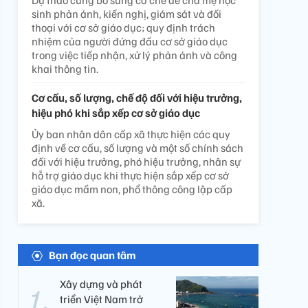
Dự thảo cũng bổ sung cơ chế để cha mẹ học
sinh phản ánh, kiến nghị, giám sát và đối
thoại với cơ sở giáo dục; quy định trách
nhiệm của người đứng đầu cơ sở giáo dục
trong việc tiếp nhận, xử lý phản ánh và công
khai thông tin.
Cơ cấu, số lượng, chế độ đối với hiệu trưởng,
hiệu phó khi sắp xếp cơ sở giáo dục
Ủy ban nhân dân cấp xã thực hiện các quy
định về cơ cấu, số lượng và một số chính sách
đối với hiệu trưởng, phó hiệu trưởng, nhân sự
hỗ trợ giáo dục khi thực hiện sắp xếp cơ sở
giáo dục mầm non, phổ thông công lập cấp
xã.
Bạn đọc quan tâm
Xây dựng và phát
triển Việt Nam trở