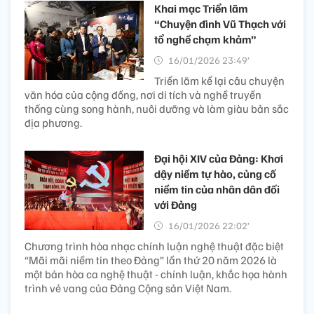
Khai mạc Triển lãm
“Chuyện đình Vũ Thạch với
tổ nghề chạm khảm”
16/01/2026 23:49’
Triển lãm kể lại câu chuyện
văn hóa của cộng đồng, nơi di tích và nghề truyền
thống cùng song hành, nuôi dưỡng và làm giàu bản sắc
địa phương.
Đại hội XIV của Đảng: Khơi
dậy niềm tự hào, củng cố
niềm tin của nhân dân đối
với Đảng
16/01/2026 22:02’
Chương trình hòa nhạc chính luận nghệ thuật đặc biệt
“Mãi mãi niềm tin theo Đảng” lần thứ 20 năm 2026 là
một bản hòa ca nghệ thuật - chính luận, khắc họa hành
trình vẻ vang của Đảng Cộng sản Việt Nam.