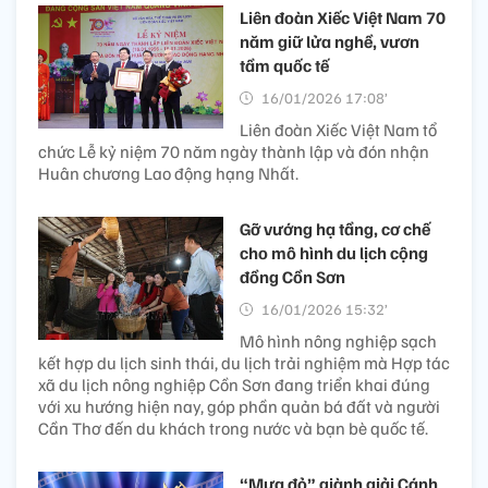
Liên đoàn Xiếc Việt Nam 70
năm giữ lửa nghề, vươn
tầm quốc tế
16/01/2026 17:08’
Liên đoàn Xiếc Việt Nam tổ
chức Lễ kỷ niệm 70 năm ngày thành lập và đón nhận
Huân chương Lao động hạng Nhất.
Gỡ vướng hạ tầng, cơ chế
cho mô hình du lịch cộng
đồng Cồn Sơn
16/01/2026 15:32’
Mô hình nông nghiệp sạch
kết hợp du lịch sinh thái, du lịch trải nghiệm mà Hợp tác
xã du lịch nông nghiệp Cồn Sơn đang triển khai đúng
với xu hướng hiện nay, góp phần quản bá đất và người
Cần Thơ đến du khách trong nước và bạn bè quốc tế.
“Mưa đỏ” giành giải Cánh