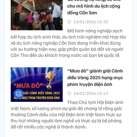
cho mô hình du lịch cộng
đồng Cồn Sơn
16/01/2026 15:32’
Mô hình nông nghiệp sạch
kết hợp du lịch sinh thái, du lịch trải nghiệm mà Hợp tác
xã du lịch nông nghiệp Cồn Sơn đang triển khai đúng
với xu hướng hiện nay, góp phần quản bá đất và người
Cần Thơ đến du khách trong nước và bạn bè quốc tế.
“Mưa đỏ” giành giải Cánh
diều Vàng 2025 hạng mục
phim truyện điện ảnh
16/01/2026 15:14’
Theo Chủ tịch Hội Điện ảnh
Việt Nam, số lượng phim dự giải đã chứng tỏ rằng giải
thưởng Cánh diều của Hội Điện ảnh Việt Nam thực sự
thu hút những người làm nghề và thực sự là bệ phóng
để rất nhiều các nghệ sĩ thành danh.