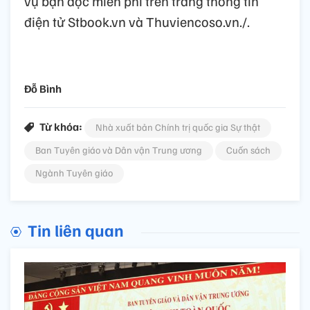
vụ bạn đọc miễn phí trên trang thông tin
điện tử Stbook.vn và Thuviencoso.vn./.
Đỗ Bình
Từ khóa:
Nhà xuất bản Chính trị quốc gia Sự thật
Ban Tuyên giáo và Dân vận Trung ương
Cuốn sách
Ngành Tuyên giáo
Tin liên quan