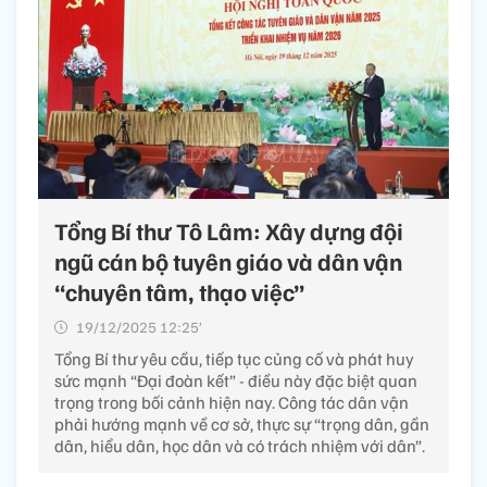
Tổng Bí thư Tô Lâm: Xây dựng đội
ngũ cán bộ tuyên giáo và dân vận
“chuyên tâm, thạo việc”
19/12/2025 12:25’
Tổng Bí thư yêu cầu, tiếp tục củng cố và phát huy
sức mạnh “Đại đoàn kết” - điều này đặc biệt quan
trọng trong bối cảnh hiện nay. Công tác dân vận
phải hướng mạnh về cơ sở, thực sự “trọng dân, gần
dân, hiểu dân, học dân và có trách nhiệm với dân”.