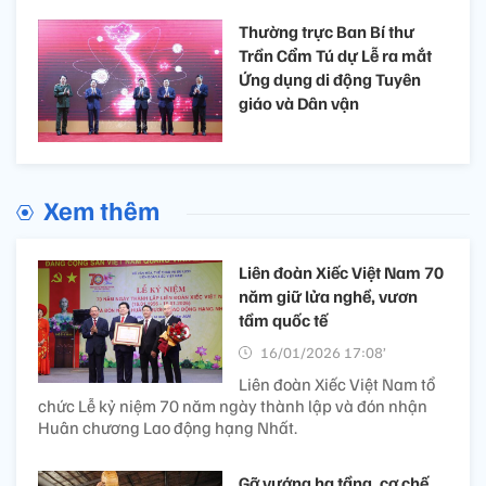
Thường trực Ban Bí thư
Trần Cẩm Tú dự Lễ ra mắt
Ứng dụng di động Tuyên
giáo và Dân vận
Xem thêm
Liên đoàn Xiếc Việt Nam 70
năm giữ lửa nghề, vươn
tầm quốc tế
16/01/2026 17:08’
Liên đoàn Xiếc Việt Nam tổ
chức Lễ kỷ niệm 70 năm ngày thành lập và đón nhận
Huân chương Lao động hạng Nhất.
Gỡ vướng hạ tầng, cơ chế