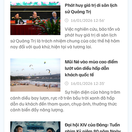
Phát huy giá trị di sản lịch
sử Quảng Trị
16/01/2026 12:56’
Việc nghiên cứu, bảo tồn và
phát huy giá trị di sản lịch
sử Quảng Trị là trách nhiệm chung của các thế hệ hôm
nay đối với quá khứ, hiện tại và tương lai.
Mũi Né vào mùa cao điểm
lướt ván diều hấp dẫn
khách quốc tế
16/01/2026 12:35’
Sự hiện diện của hàng trăm
cánh diều bay lượn, rực rỡ trên bầu trời xanh đã hấp
dẫn du khách đến tham quan, chụp ảnh, thưởng thức
cảnh biển đầy năng lượng.
Đại hội XIV của Đảng: Tuần
phim Kỷ niệm 80 năm Ngày