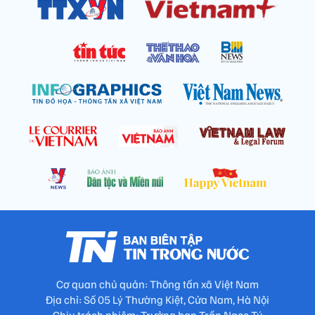
Cơ quan chủ quản: Thông tấn xã Việt Nam
Địa chỉ: Số 05 Lý Thường Kiệt, Cửa Nam, Hà Nội
Chịu trách nhiệm: Trưởng ban Trần Ngọc Tú