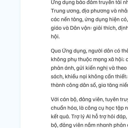
Ứng dụng bảo đảm truyền tải nh
Trung ương, địa phương và nhân
các nền tảng, ứng dụng hiện có,
giáo và Dân vận: giải thích, địn
hội.
Qua Ứng dụng, người dân có thể 
không phụ thuộc mạng xã hội; c
phản ánh, gửi kiến nghị và theo
sách, khiếu nại không cần thiết;
thành công dân số, gia tăng niề
Với cán bộ, đảng viên, tuyên tr
chuẩn hóa, là công cụ học tập n
kết quả. Trợ lý Al hỗ trợ hỏi đá
bộ, đảng viên nắm nhanh phản á