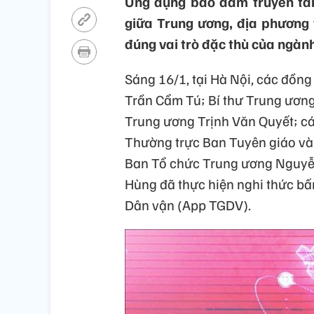
Ứng dụng bảo đảm truyền tải 
giữa Trung ương, địa phương 
đúng vai trò đặc thù của ngàn
Sáng 16/1, tại Hà Nội, các đồng 
Trần Cẩm Tú; Bí thư Trung ươn
Trung ương Trịnh Văn Quyết; c
Thường trực Ban Tuyên giáo v
Ban Tổ chức Trung ương Nguyễ
Hùng đã thực hiện nghi thức bấ
Dân vận (App TGDV).