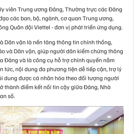
Ủy viên Trung ương Đảng, Thường trực các Đảng
 đạo các ban, bộ, ngành, cơ quan Trung ương,
ng Quân đội Viettel - đơn vị phát triển ứng dụng.
à Dân vận là nền tảng thông tin chính thống,
áo và Dân vận, giúp người dân kiểm chứng thông
ủa Đảng và là công cụ hỗ trợ chính quyền nắm
tin tức, nội dung đa phương tiện dễ tiếp cận, trợ lý
nội dung được cá nhân hóa theo đối tượng người
ở thành điểm kết nối tin cậy giữa Đảng, Nhà
an số.