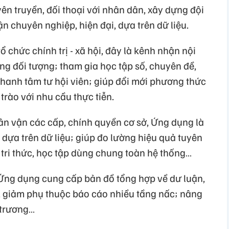
uyên truyền, đối thoại với nhân dân, xây dựng đội
n chuyên nghiệp, hiện đại, dựa trên dữ liệu.
tổ chức chính trị - xã hội, đây là kênh nhận nội
ng đối tượng; tham gia học tập số, chuyên đề,
nhanh tâm tư hội viên; giúp đổi mới phương thức
rào với nhu cầu thực tiễn.
ân vận các cấp, chính quyền cơ sở, Ứng dụng là
dựa trên dữ liệu; giúp đo lường hiệu quả tuyên
 tri thức, học tập dùng chung toàn hệ thống…
 Ứng dụng cung cấp bản đồ tổng hợp về dư luận,
, giảm phụ thuộc báo cáo nhiều tầng nấc; nâng
 trương…