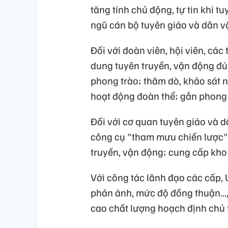
tăng tính chủ động, tự tin khi t
ngũ cán bộ tuyên giáo và dân vậ
Đối với đoàn viên, hội viên, các 
dung tuyên truyền, vận động đú
phong trào; thăm dò, khảo sát 
hoạt động đoàn thể; gắn phong t
Đối với cơ quan tuyên giáo và d
công cụ "tham mưu chiến lược" 
truyền, vận động; cung cấp kho
Với công tác lãnh đạo các cấp,
phản ánh, mức độ đồng thuận...
cao chất lượng hoạch định chủ