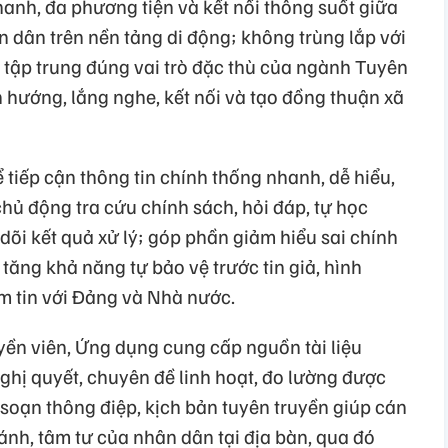
anh, đa phương tiện và kết nối thông suốt giữa
 dân trên nền tảng di động; không trùng lắp với
 tập trung đúng vai trò đặc thù của ngành Tuyên
h hướng, lắng nghe, kết nối và tạo đồng thuận xã
tiếp cận thông tin chính thống nhanh, dễ hiểu,
hủ động tra cứu chính sách, hỏi đáp, tự học
 dõi kết quả xử lý; góp phần giảm hiểu sai chính
 tăng khả năng tự bảo vệ trước tin giả, hình
m tin với Đảng và Nhà nước.
uyền viên, Ứng dụng cung cấp nguồn tài liệu
ghị quyết, chuyên đề linh hoạt, đo lường được
p, soạn thông điệp, kịch bản tuyên truyền giúp cán
nh, tâm tư của nhân dân tại địa bàn, qua đó