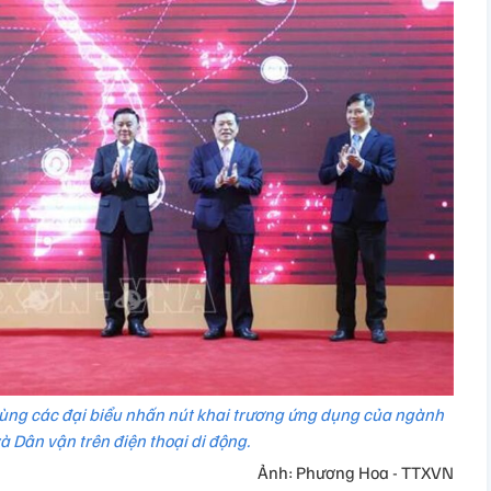
ùng các đại biểu nhấn nút khai trương ứng dụng của ngành
à Dân vận trên điện thoại di động.
Ảnh: Phương Hoa - TTXVN