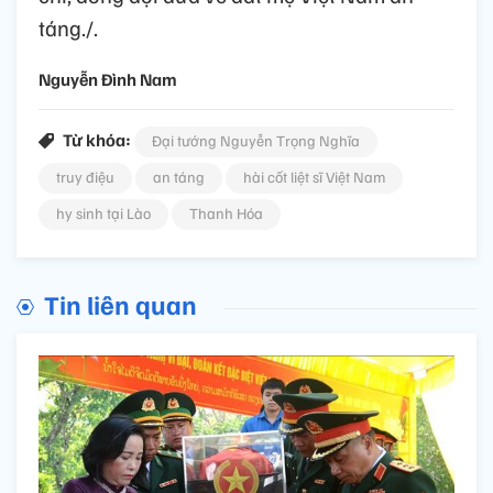
táng./.
Nguyễn Đình Nam
Từ khóa:
Đại tướng Nguyễn Trọng Nghĩa
truy điệu
an táng
hài cốt liệt sĩ Việt Nam
hy sinh tại Lào
Thanh Hóa
Tin liên quan