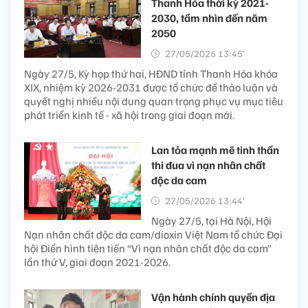
Thanh Hóa thời kỳ 2021-
2030, tầm nhìn đến năm
2050
27/05/2026 13:45’
Ngày 27/5, Kỳ họp thứ hai, HĐND tỉnh Thanh Hóa khóa
XIX, nhiệm kỳ 2026-2031 được tổ chức để thảo luận và
quyết nghị nhiều nội dung quan trọng phục vụ mục tiêu
phát triển kinh tế - xã hội trong giai đoạn mới.
Lan tỏa mạnh mẽ tinh thần
thi đua vì nạn nhân chất
độc da cam
27/05/2026 13:44’
Ngày 27/5, tại Hà Nội, Hội
Nạn nhân chất độc da cam/dioxin Việt Nam tổ chức Đại
hội Điển hình tiên tiến “Vì nạn nhân chất độc da cam”
lần thứ V, giai đoạn 2021-2026.
Vận hành chính quyền địa