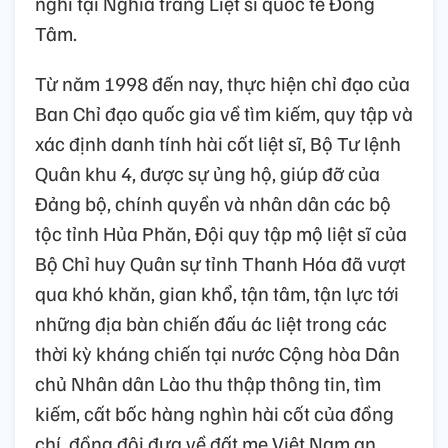
nghỉ tại Nghĩa trang Liệt sĩ quốc tế Đồng
Tâm.
Từ năm 1998 đến nay, thực hiện chỉ đạo của
Ban Chỉ đạo quốc gia về tìm kiếm, quy tập và
xác định danh tính hài cốt liệt sĩ, Bộ Tư lệnh
Quân khu 4, được sự ủng hộ, giúp đỡ của
Đảng bộ, chính quyền và nhân dân các bộ
tộc tỉnh Hủa Phăn, Đội quy tập mộ liệt sĩ của
Bộ Chỉ huy Quân sự tỉnh Thanh Hóa đã vượt
qua khó khăn, gian khổ, tận tâm, tận lực tới
những địa bàn chiến đấu ác liệt trong các
thời kỳ kháng chiến tại nước Cộng hòa Dân
chủ Nhân dân Lào thu thập thông tin, tìm
kiếm, cất bốc hàng nghìn hài cốt của đồng
chí, đồng đội đưa về đất mẹ Việt Nam an