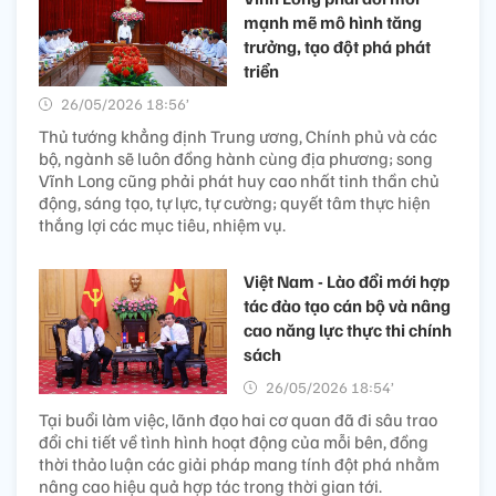
mạnh mẽ mô hình tăng
trưởng, tạo đột phá phát
triển
26/05/2026 18:56’
Thủ tướng khẳng định Trung ương, Chính phủ và các
bộ, ngành sẽ luôn đồng hành cùng địa phương; song
Vĩnh Long cũng phải phát huy cao nhất tinh thần chủ
động, sáng tạo, tự lực, tự cường; quyết tâm thực hiện
thắng lợi các mục tiêu, nhiệm vụ.
Việt Nam - Lào đổi mới hợp
tác đào tạo cán bộ và nâng
cao năng lực thực thi chính
sách
26/05/2026 18:54’
Tại buổi làm việc, lãnh đạo hai cơ quan đã đi sâu trao
đổi chi tiết về tình hình hoạt động của mỗi bên, đồng
thời thảo luận các giải pháp mang tính đột phá nhằm
nâng cao hiệu quả hợp tác trong thời gian tới.