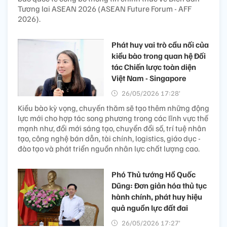
Tương lai ASEAN 2026 (ASEAN Future Forum - AFF
2026).
Phát huy vai trò cầu nối của
kiều bào trong quan hệ Đối
tác Chiến lược toàn diện
Việt Nam - Singapore
26/05/2026 17:28’
Kiều bào kỳ vọng, chuyến thăm sẽ tạo thêm những động
lực mới cho hợp tác song phương trong các lĩnh vực thế
mạnh như, đổi mới sáng tạo, chuyển đổi số, trí tuệ nhân
tạo, công nghệ bán dẫn, tài chính, logistics, giáo dục -
đào tạo và phát triển nguồn nhân lực chất lượng cao.
Phó Thủ tướng Hồ Quốc
Dũng: Đơn giản hóa thủ tục
hành chính, phát huy hiệu
quả nguồn lực đất đai
26/05/2026 17:27’