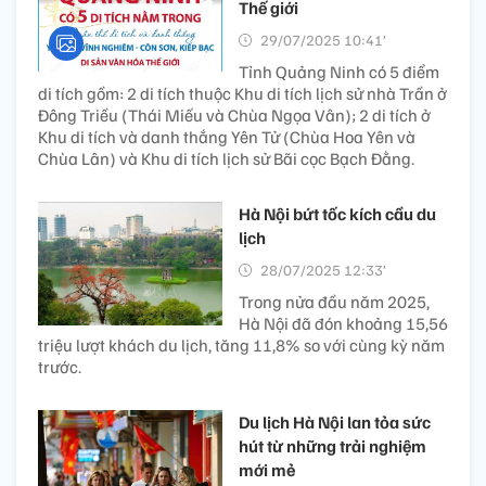
Thế giới
29/07/2025 10:41’
Tỉnh Quảng Ninh có 5 điểm
di tích gồm: 2 di tích thuộc Khu di tích lịch sử nhà Trần ở
Đông Triều (Thái Miếu và Chùa Ngọa Vân); 2 di tích ở
Khu di tích và danh thắng Yên Tử (Chùa Hoa Yên và
Chùa Lân) và Khu di tích lịch sử Bãi cọc Bạch Đằng.
Hà Nội bứt tốc kích cầu du
lịch
28/07/2025 12:33’
Trong nửa đầu năm 2025,
Hà Nội đã đón khoảng 15,56
triệu lượt khách du lịch, tăng 11,8% so với cùng kỳ năm
trước.
Du lịch Hà Nội lan tỏa sức
hút từ những trải nghiệm
mới mẻ