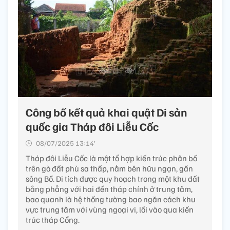
Công bố kết quả khai quật Di sản
quốc gia Tháp đôi Liễu Cốc
08/07/2025 13:14’
Tháp đôi Liễu Cốc là một tổ hợp kiến trúc phân bố
trên gò đất phù sa thấp, nằm bên hữu ngạn, gần
sông Bồ. Di tích được quy hoạch trong một khu đất
bằng phẳng với hai đền tháp chính ở trung tâm,
bao quanh là hệ thống tường bao ngăn cách khu
vực trung tâm với vùng ngoại vi, lối vào qua kiến
trúc tháp Cổng.