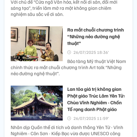
Với chủ đề “Cửa ngõ Văn hóa, kết nối di sản, đổi mới
sáng tạo”, triển lãm mở ra một không gian chiêm
nghiệm sâu sắc về di sản.
Ra mắt chuỗi chương trình
“Những nẻo đường nghệ
thuật”
26/07/2025 18:36’
Bảo tàng Mỹ thuật Việt Nam
chính thức ra mắt chuỗi chương trình Art talk “Những
nẻo đường nghệ thuật”.
Lan tỏa giá trị không gian
Phật giáo Trúc Lâm Yên Tử:
Chùa Vĩnh Nghiêm - Chốn
Tổ rạng danh Phật giáo
26/07/2025 11:59’
Nhân dịp Quần thể di tích và danh thắng Yên Tử - Vĩnh
Nghiêm - Côn Sơn - Kiếp Bạc vừa được UNESCO công