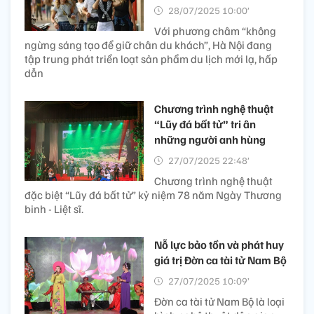
28/07/2025 10:00’
Với phương châm “không
ngừng sáng tạo để giữ chân du khách”, Hà Nội đang
tập trung phát triển loạt sản phẩm du lịch mới lạ, hấp
dẫn
Chương trình nghệ thuật
“Lũy đá bất tử” tri ân
những người anh hùng
27/07/2025 22:48’
Chương trình nghệ thuật
đặc biệt “Lũy đá bất tử” kỷ niệm 78 năm Ngày Thương
binh - Liệt sĩ.
Nỗ lực bảo tồn và phát huy
giá trị Đờn ca tài tử Nam Bộ
27/07/2025 10:09’
Đờn ca tài tử Nam Bộ là loại