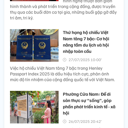
hình nghệ thuật dân gian
hình thành và phát triển trong cộng đồng, được truyền
thụ qua các buổi đờn ca tại gia, những buổi gặp gỡ đầy
tri âm, tri kỷ.
Thứ hạng hộ chiếu Việt
Nam tăng 7 bậc: Cơ hội
nâng tầm du lịch và hội
nhập toàn cầu
27/07/2025 10:00’
Việc hộ chiếu Việt Nam tăng 7 bậc trong Henley
Passport Index 2025 là dấu hiệu tích cực, phản ánh
mức độ tín nhiệm của cộng đồng quốc tế với Việt Nam.
Phường Cửa Nam: Để di
sản thực sự “sống”, góp
phần phát triển kinh tế - xã
hội
26/07/2025 20:42’