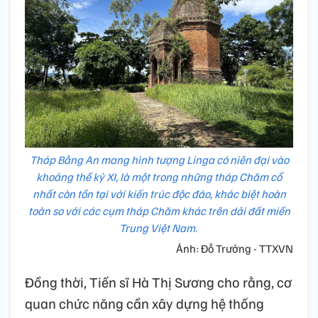
Tháp Bằng An mang hình tượng Linga có niên đại vào
khoảng thế kỷ XI, là một trong những tháp Chăm cổ
nhất còn tồn tại với kiến trúc độc đáo, khác biệt hoàn
toàn so với các cụm tháp Chăm khác trên dải đất miền
Trung Việt Nam.
Ảnh: Đỗ Trưởng - TTXVN
Đồng thời, Tiến sĩ Hà Thị Sương cho rằng, cơ
quan chức năng cần xây dựng hệ thống