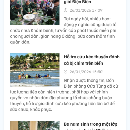
giới Điện Biên
26/01/2026 17:09’
Tại ngày hội, nhiều hoạt
động ý nghĩa cũng được tổ
chức như: Khám bệnh, tư vấn cấp phát thuốc miễn phí
cho người dân; gian hàng 0 đồng; bữa cơm thắm tình
quân dân.
Hỗ trợ cứu kéo thuyền đánh
cá bị chìm trên biển
26/01/2026 15:50’
Nhận được thông tin, Đồn
Biên phòng Cửa Tùng đã cử
lực lượng tiếp cận hiện trường, phối hợp với chính
quyền và nhân dân địa phương tổ chức chằng buộc
thuyền, hỗ trợ gia đình cứu kéo phương tiện lên bờ để
sửa chữa, khắc phục.
Ba nam sinh trong một lớp