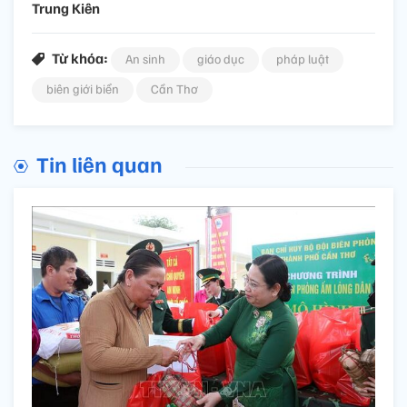
Trung Kiên
Từ khóa:
An sinh
giáo dục
pháp luật
biên giới biển
Cần Thơ
Tin liên quan