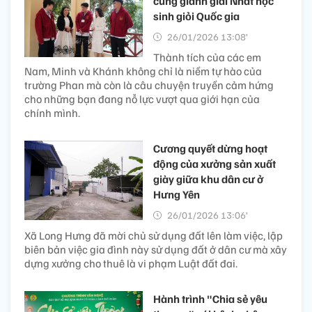
cùng giành giải Nhất học
sinh giỏi Quốc gia
26/01/2026 13:08’
Thành tích của các em
Nam, Minh và Khánh không chỉ là niềm tự hào của
trường Phan mà còn là câu chuyện truyền cảm hứng
cho những bạn đang nỗ lực vượt qua giới hạn của
chính mình.
Cương quyết dừng hoạt
động của xưởng sản xuất
giày giữa khu dân cư ở
Hưng Yên
26/01/2026 13:06’
Xã Long Hưng đã mời chủ sử dụng đất lên làm việc, lập
biên bản việc gia đình này sử dụng đất ở dân cư mà xây
dựng xưởng cho thuê là vi phạm Luật đất đai.
Hành trình "Chia sẻ yêu