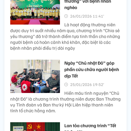
thương" với bệnh nhân
nghèo
26/01/2026 11:41’
Là hoạt động thường niên
được duy trì suốt nhiều năm qua, chương trình “Chia sẻ
yêu thương” đã trở thành điểm tựa tinh thần cho những
người bệnh có hoàn cảnh khó khăn, đặc biệt là các
bệnh nhân phải điều trị dài ngày
Ngày “Chủ nhật Đỏ” góp
phần cứu chữa người bệnh
dịp Tết
25/01/2026 19:52’
Hiến máu tình nguyện “Chủ
nhật Đỏ” là chương trình thường niên được Ban Thường
vụ Tỉnh đoàn và Ban thư ký Hội Liên hiệp thanh niên
tỉnh tổ chức hằng năm.
Lan tỏa chương trình “Tết