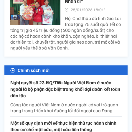
Nhân ái”
25/01/2026 18:01’
Hội Chữ thập đỏ tỉnh Gia Lai
trao tặng 75 suất quà Tết có
tổng trị giá 45 triệu đồng (600 ngàn đồng/suất) cho
các hộ có hoàn cảnh khó khăn, cận nghèo, bị thiệt hai
do thiên tai, khuyết tật, người gia neo đơn, trẻ mồ côi và
người yếu thế ở xã Vân Canh.
Chính sách mới
Nghị quyết số 23-NQ/TW: Người Việt Nam ở nước
ngoài là bộ phận đặc biệt trong khối đại đoàn kết toàn
dân tộc
Công tác người Việt Nam ở nước ngoài có vai trò quan
trọng trong triển khai đường lối đối ngoại của Đảng.
Một số quy định mới về thực hiện thủ tục hành chính
theo cơ chế một cửa, một cửa liên thông