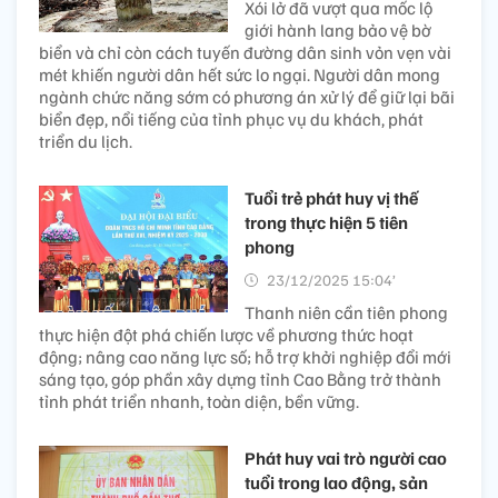
Xói lở đã vượt qua mốc lộ
giới hành lang bảo vệ bờ
biển và chỉ còn cách tuyến đường dân sinh vỏn vẹn vài
mét khiến người dân hết sức lo ngại. Người dân mong
ngành chức năng sớm có phương án xử lý để giữ lại bãi
biển đẹp, nổi tiếng của tỉnh phục vụ du khách, phát
triển du lịch.
Tuổi trẻ phát huy vị thế
trong thực hiện 5 tiên
phong
23/12/2025 15:04’
Thanh niên cần tiên phong
thực hiện đột phá chiến lược về phương thức hoạt
động; nâng cao năng lực số; hỗ trợ khởi nghiệp đổi mới
sáng tạo, góp phần xây dựng tỉnh Cao Bằng trở thành
tỉnh phát triển nhanh, toàn diện, bền vững.
Phát huy vai trò người cao
tuổi trong lao động, sản