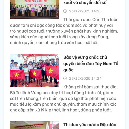
xuất và chuyển đổi số
23/12/2025 14:25’
Thời gian qua, Cần Thơ luôn
quan tâm chỉ đạo công tác chăm sóc và phát huy vai
trò người cao tuổi, thường xuyên phát huy kinh nghiệm,
sáng kiến của người cao tuổi trong xây dựng Đảng,
chính quyền, các phong trào văn hóa - xã hội.
Bảo vệ vững chắc chủ
quyền biển đảo Tây Nam Tổ
quốc
23/12/2025 14:24’
Không chỉ bám sát thực địa,
Bộ Tư lệnh Vùng còn duy trì hoạt động trinh sát, giám
sát trên không, trên biển, qua đó kịp thời phát hiện các
mục tiêu lạ xâm phạm chủ quyền, tham mưu chính xác
cho cấp trên xử lý kịp thời, linh hoạt, đúng pháp luật.
Thi đua yêu nước: Độc đáo