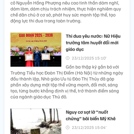
cô Nguyễn Hồng Phượng nêu cao tinh thần dám nghĩ,
dám làm, dám chịu trách nhiệm, thực hiện nghiêm quy
chế dân chủ ở cơ sở, phát huy sức mạnh tập thể, tạo
động lực thi đua trong toàn trường.
Thi đua yêu nước: Nữ Hiệu
trưởng tâm huyết đổi mới
giáo dục
23/12/2025 15:10’
Gần ba thập kỷ gắn bó với
Trường Tiểu học Đoàn Thị Điểm (Hà Nội) từ những ngày
đầu thành lập, Nhà giáo Ưu tú Đào Thị Thủy đã góp
phần xây dựng một tập thể vững mạnh, đổi mới, sáng
tạo, từng bước khẳng định vị thế, trở thành điểm sáng
của ngành giáo dục Thủ đô.
Nguy cơ sạt lở “nuốt
chửng” bãi biển Mỹ Khê
23/12/2025 15:04’