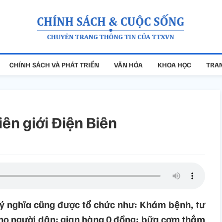
CHÍNH SÁCH VÀ PHÁT TRIỂN
VĂN HÓA
KHOA HỌC
TRAN
ên giới Điện Biên
 ý nghĩa cũng được tổ chức như: Khám bệnh, tư
cho người dân; gian hàng 0 đồng; bữa cơm thắm