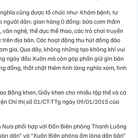
ý nghĩa cũng được tổ chức như: Khám bệnh, tư
ho người dân; gian hàng 0 đồng; bữa cơm thắm
 văn nghệ, thể dục thể thao, các trò chơi truyền
 trên địa bàn. Các hoạt động thu hút đông đảo
ham gia. Qua đây, không những tạo không khí vui
hững ngày đầu Xuân mà còn góp phần giữ gìn bản
ng đồng, thắt chặt thêm tình làng nghĩa xóm, tình
rao Bằng khen, Giấy khen cho nhiều tập thể và cá
hiện Chỉ thị số 01/CT-TTg ngày 09/01/2015 của
h Nưa phối hợp với Đồn Biên phòng Thanh Luông
toàn dân” và “Xuân Biên phòng ấm lòng dân bản”