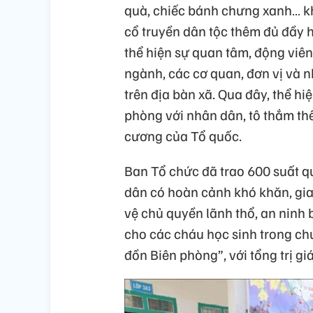
quà, chiếc bánh chưng xanh… k
cổ truyền dân tộc thêm đủ đầy 
thể hiện sự quan tâm, động viên,
ngành, các cơ quan, đơn vị và 
trên địa bàn xã. Qua đây, thể hi
phòng với nhân dân, tô thắm th
cương của Tổ quốc.
Ban Tổ chức đã trao 600 suất 
dân có hoàn cảnh khó khăn, gia 
vệ chủ quyền lãnh thổ, an ninh b
cho các cháu học sinh trong ch
đồn Biên phòng”, với tổng trị gi