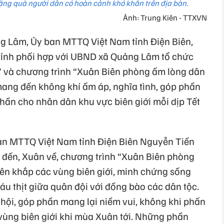
tặng quà người dân có hoàn cảnh khó khăn trên địa bàn.
Ảnh: Trung Kiên - TTXVN
ảng Lâm, Ủy ban MTTQ Việt Nam tỉnh Điện Biên,
tỉnh phối hợp với UBND xã Quảng Lâm tổ chức
” và chương trình “Xuân Biên phòng ấm lòng dân
ang đến không khí ấm áp, nghĩa tình, góp phần
 thần cho nhân dân khu vực biên giới mỗi dịp Tết
ban MTTQ Việt Nam tỉnh Điện Biên Nguyễn Tiến
 đến, Xuân về, chương trình “Xuân Biên phòng
rên khắp các vùng biên giới, minh chứng sống
áu thịt giữa quân đội với đồng bào các dân tộc.
 hội, góp phần mang lại niềm vui, không khi phấn
vùng biên giới khi mùa Xuân tới. Những phần