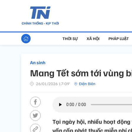
THỜI SỰ
XÃ HỘI
PHÁP LUẬT
An sinh
Mang Tết sớm tới vùng bi
26/01/2026 17:09’
Điện Biên
Tại ngày hội, nhiều hoạt động
vấn cấp phát thuốc miễn phí 