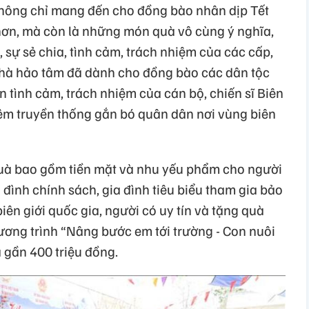
hông chỉ mang đến cho đồng bào nhân dịp Tết
hơn, mà còn là những món quà vô cùng ý nghĩa,
 sự sẻ chia, tình cảm, trách nhiệm của các cấp,
nhà hảo tâm đã dành cho đồng bào các dân tộc
ện tình cảm, trách nhiệm của cán bộ, chiến sĩ Biên
êm truyền thống gắn bó quân dân nơi vùng biên
quà bao gồm tiền mặt và nhu yếu phẩm cho người
đình chính sách, gia đình tiêu biểu tham gia bảo
iên giới quốc gia, người có uy tín và tặng quà
ương trình “Nâng bước em tới trường - Con nuôi
á gần 400 triệu đồng.