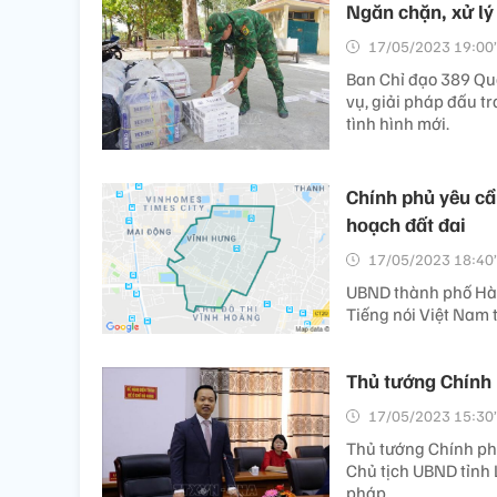
Ngăn chặn, xử lý 
17/05/2023 19:00’
Ban Chỉ đạo 389 Quố
vụ, giải pháp đấu t
tình hình mới.
Chính phủ yêu cầ
hoạch đất đai
17/05/2023 18:40’
UBND thành phố Hà N
Tiếng nói Việt Nam
Thủ tướng Chính
17/05/2023 15:30’
Thủ tướng Chính ph
Chủ tịch UBND tỉnh
pháp.