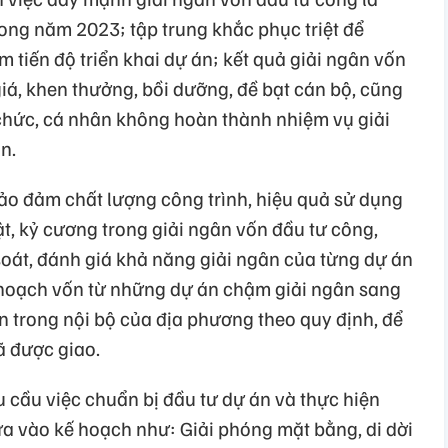
rong năm 2023; tập trung khắc phục triệt để
tiến độ triển khai dự án; kết quả giải ngân vốn
iá, khen thưởng, bồi dưỡng, đề bạt cán bộ, cũng
chức, cá nhân không hoàn thành nhiệm vụ giải
n.
bảo đảm chất lượng công trình, hiệu quả sử dụng
ật, kỷ cương trong giải ngân vốn đầu tư công,
soát, đánh giá khả năng giải ngân của từng dự án
 hoạch vốn từ những dự án chậm giải ngân sang
ốn trong nội bộ của địa phương theo quy định, để
ã được giao.
 cầu việc chuẩn bị đầu tư dự án và thực hiện
ưa vào kế hoạch như: Giải phóng mặt bằng, di dời