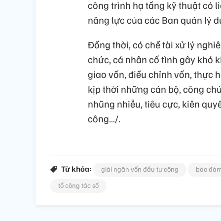
công trình hạ tầng kỹ thuật có l
năng lực của các Ban quản lý 
Đồng thời, có chế tài xử lý nghi
chức, cá nhân cố tình gây khó k
giao vốn, điều chỉnh vốn, thực 
kịp thời những cán bộ, công chức
nhũng nhiễu, tiêu cực, kiên quyế
công…/.
Từ khóa:
giải ngân vốn đầu tư công
bảo đảm
tổ công tác số