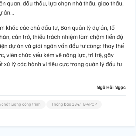
iên quan, đấu thầu, lựa chọn nhà thầu, giao thầu,
dự án…
êm khắc các chủ đầu tư, Ban quản lý dự án, tổ
hăn, cản trở, thiếu trách nhiệm làm chậm tiến độ
hiện dự án và giải ngân vốn đầu tư công; thay thế
, viên chức yếu kém về năng lực, trì trệ, gây
t xử lý các hành vi tiêu cực trong quản lý đầu tư
Ngô Hải Ngọc
 chất lượng công trình
Thông báo 184/TB-VPCP