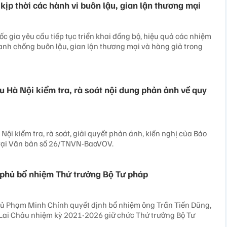
kịp thời các hành vi buôn lậu, gian lận thương mại
c gia yêu cầu tiếp tục triển khai đồng bộ, hiệu quả các nhiệm
ranh chống buôn lậu, gian lận thương mại và hàng giả trong
u Hà Nội kiểm tra, rà soát nội dung phản ảnh về quy
ội kiểm tra, rà soát, giải quyết phản ánh, kiến nghị của Báo
 tại Văn bản số 26/TNVN-BaoVOV.
 phủ bổ nhiệm Thứ trưởng Bộ Tư pháp
ủ Phạm Minh Chính quyết định bổ nhiệm ông Trần Tiến Dũng,
 Lai Châu nhiệm kỳ 2021-2026 giữ chức Thứ trưởng Bộ Tư