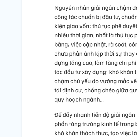
Nguyên nhân giải ngân chậm đã
công tác chuẩn bị đầu tư, chuẩn
kiện giao vốn; thủ tục phê duyệ
nhiều thời gian, nhất là thủ tục
bằng; việc cập nhật, rà soát, cô
chưa phản ánh kịp thời sự thay đổ
dựng tăng cao, làm tăng chi ph
tác đầu tư xây dựng; khó khăn 
chậm chủ yếu do vướng mắc về x
tái định cư, chồng chéo giữa q
quy hoạch ngành...
Để đẩy nhanh tiến độ giải ngân
phần tăng trưởng kinh tế trong 
khó khăn thách thức, tạo việc 