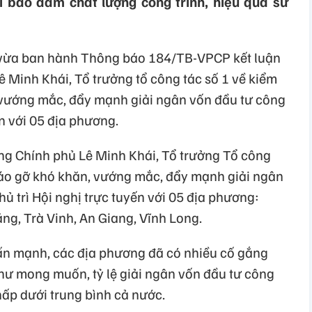
i bảo đảm chất lượng công trình, hiệu quả sử
vừa ban hành Thông báo 184/TB-VPCP kết luận
 Minh Khái, Tổ trưởng tổ công tác số 1 về kiểm
, vướng mắc, đẩy mạnh giải ngân vốn đầu tư công
n với 05 địa phương.
ng Chính phủ Lê Minh Khái, Tổ trưởng Tổ công
tháo gỡ khó khăn, vướng mắc, đẩy mạnh giải ngân
 trì Hội nghị trực tuyến với 05 địa phương:
ng, Trà Vinh, An Giang, Vĩnh Long.
ấn mạnh, các địa phương đã có nhiều cố gắng
ư mong muốn, tỷ lệ giải ngân vốn đầu tư công
hấp dưới trung bình cả nước.