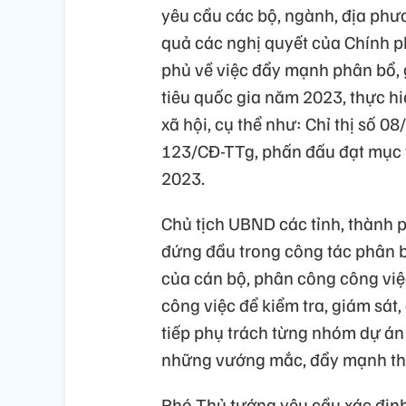
yêu cầu các bộ, ngành, địa phươn
quả các nghị quyết của Chính p
phủ về việc đẩy mạnh phân bổ, 
tiêu quốc gia năm 2023, thực hiệ
xã hội, cụ thể như: Chỉ thị số 
123/CĐ-TTg, phấn đấu đạt mục 
2023.
Chủ tịch UBND các tỉnh, thành 
đứng đầu trong công tác phân bổ
của cán bộ, phân công công việc 
công việc để kiểm tra, giám sát
tiếp phụ trách từng nhóm dự án c
những vướng mắc, đẩy mạnh thực
Phó Thủ tướng yêu cầu xác định