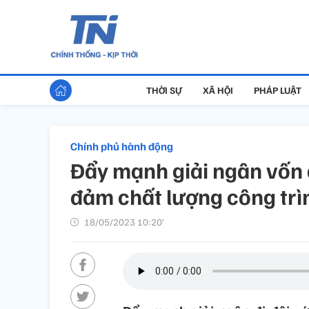
THỜI SỰ
XÃ HỘI
PHÁP LUẬT
Chính phủ hành động
Đẩy mạnh giải ngân vốn đ
đảm chất lượng công trì
18/05/2023 10:20’