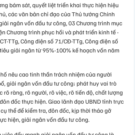
g bám sát, quyết liệt triển khai thực hiện hiệu
hủ, các văn bản chỉ đạo của Thủ tướng Chính
giải ngân vốn đầu tư công, 03 Chương trình mục
n Chương trình phục hồi và phát triển kinh tế -
08/CT-TTg, Công điện số 71/CĐ-TTg, Công điện số
tiêu giải ngân từ 95%-100% kế hoạch vốn năm
phố nêu cao tinh thần trách nhiệm của người
, giải ngân vốn đầu tư công; phát huy vai trò
rõ ràng, rõ người, rõ việc, rõ tiến độ, chất lượng
, đôn đốc thực hiện. Giao lãnh đạo UBND tỉnh trực
ụ thể để kiểm tra, đôn đốc, kịp thời tháo gỡ
 hiện, giải ngân vốn đầu tư công.
 việc đẩy mạnh giải ngân vốn đầu tư công là