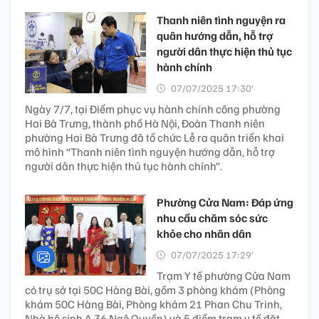
Thanh niên tình nguyện ra
quân hướng dẫn, hỗ trợ
người dân thực hiện thủ tục
hành chính
07/07/2025 17:30’
Ngày 7/7, tại Điểm phục vụ hành chính công phường
Hai Bà Trưng, thành phố Hà Nội, Đoàn Thanh niên
phường Hai Bà Trưng đã tổ chức Lễ ra quân triển khai
mô hình “Thanh niên tình nguyện hướng dẫn, hỗ trợ
người dân thực hiện thủ tục hành chính”.
Phường Cửa Nam: Đáp ứng
nhu cầu chăm sóc sức
khỏe cho nhân dân
07/07/2025 17:29’
Trạm Y tế phường Cửa Nam
có trụ sở tại 50C Hàng Bài, gồm 3 phòng khám (Phòng
khám 50C Hàng Bài, Phòng khám 21 Phan Chu Trinh,
Nhà hộ sinh A 36 Ngô Quyền) và 5 điểm trạm y tế đặt