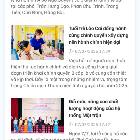
tại các phố: Trần Hưng Đạo, Phan Chu Trinh, Tràng
Tiền, Cửa Nam, Hàng Bài.
Tuổi trẻ Lào Cai đồng hành
cùng chính quyền xây dựng
nền hành chính hiện đại
07/07/2025 17:29’
Việc hỗ trợ người dân thực
hiện thủ tục hành chính và dịch vụ công trong giai
đoạn triển khai chính quyền 2 cấp là vô cùng cần thiết
và kịp thời. Đây là một trong những nhiệm vụ trọng tâm
trong Chiến dịch Thanh niên tình nguyện hè năm 2025.
Đổi mới, nâng cao chất
lượng hoạt động của hệ
thống Mặt trận
07/07/2025 17:17’
Ngày 7/7, tại lễ công bố các
quyết định về công tác cán bộ, Phó Chủ tịch Ủy ban