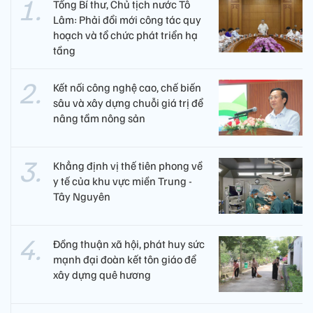
Tổng Bí thư, Chủ tịch nước Tô
Lâm: Phải đổi mới công tác quy
hoạch và tổ chức phát triển hạ
tầng
Kết nối công nghệ cao, chế biến
sâu và xây dựng chuỗi giá trị để
nâng tầm nông sản
Khẳng định vị thế tiên phong về
y tế của khu vực miền Trung -
Tây Nguyên ​
Đồng thuận xã hội, phát huy sức
mạnh đại đoàn kết tôn giáo để
xây dựng quê hương