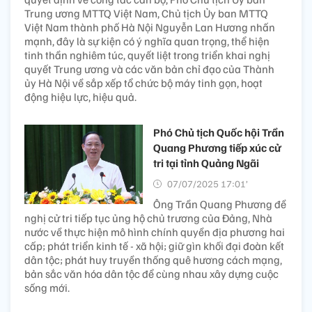
Trung ương MTTQ Việt Nam, Chủ tịch Ủy ban MTTQ
Việt Nam thành phố Hà Nội Nguyễn Lan Hương nhấn
mạnh, đây là sự kiện có ý nghĩa quan trọng, thể hiện
tinh thần nghiêm túc, quyết liệt trong triển khai nghị
quyết Trung ương và các văn bản chỉ đạo của Thành
ủy Hà Nội về sắp xếp tổ chức bộ máy tinh gọn, hoạt
động hiệu lực, hiệu quả.
Phó Chủ tịch Quốc hội Trần
Quang Phương tiếp xúc cử
tri tại tỉnh Quảng Ngãi
07/07/2025 17:01’
Ông Trần Quang Phương đề
nghị cử tri tiếp tục ủng hộ chủ trương của Đảng, Nhà
nước về thực hiện mô hình chính quyền địa phương hai
cấp; phát triển kinh tế - xã hội; giữ gìn khối đại đoàn kết
dân tộc; phát huy truyền thống quê hương cách mạng,
bản sắc văn hóa dân tộc để cùng nhau xây dựng cuộc
sống mới.