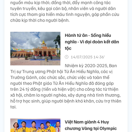
nguồn máu kịp thời; đồng thời, đẩy mạnh công tác
tuyên truyền, kêu gọi cán bộ, nhân viên và người dân
tích cực tham gia hiến máu tình nguyện, góp phần cứu
chữa kịp thời cho người bệnh.
Hành tứ ân - Sống hiếu
nghĩa - Vì đại đoàn kết dân
tộc
14/07/2025 14:36’
Nhiệm kỳ 2020-2025, Ban
Trị sự Trung ương Phật hội Tứ Ân Hiếu Nghĩa, các vị
Trưởng Gánh, các chức sắc, chức việc và toàn thể
người theo Phật giáo Tứ Ân Hiếu Nghĩa đã đóng góp
trên 24 tỷ đồng (tiền và hiện vật) cho công tác từ thiện
xã hội, chăm lo người nghèo, xây dựng nhà tình thương,
hỗ trợ học sinh, giúp người bệnh khó khăn, cứu trợ thiên
tai.
Việt Nam giành 4 Huy
chương Vàng tại Olympic