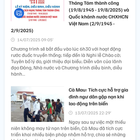
Tháng Tám thành công
(19/8/1945 - 19/8/2025) và
Quốc khánh nước CHXHCN
Việt Nam (2/9/1945 -
2/9/2025)
14/07/2025 09:05’
Chương trình sẽ bắt đầu vào lúc 6h30 với hoạt động
rước đuốc truyền thống; tiếp đến là Nghi lễ Chào cờ;
Tuyên bố lý do, giới thiệu đại biểu; Diễn văn của lãnh
đạo Đảng, Nhà nước và Chương trình diễu binh, diễu
hành…
Cà Mau: Tích cực hỗ trợ gia
đình ngư dân gặp nạn khi
lao động trên biển
13/07/2025 22:29’
Ngay sau sự việc một thiếu
niên không may tử nạn trên biển, Cà Mau đã tích cực
triển khai nhiều biện pháp nhằm hỗ trợ, chia sẻ những