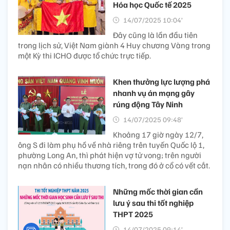
Hóa học Quốc tế 2025
14/07/2025 10:04’
Đây cũng là lần đầu tiên
trong lịch sử, Việt Nam giành 4 Huy chương Vàng trong
một Kỳ thi ICHO được tổ chức trực tiếp.
Khen thưởng lực lượng phá
nhanh vụ án mạng gây
rúng động Tây Ninh
14/07/2025 09:48’
Khoảng 17 giờ ngày 12/7,
ông S đi làm phụ hồ về nhà riêng trên tuyến Quốc lộ 1,
phường Long An, thì phát hiện vợ tử vong; trên người
nạn nhân có nhiều thương tích, trong đó ở cổ có vết cắt.
Những mốc thời gian cần
lưu ý sau thi tốt nghiệp
THPT 2025
14/07/2025 09:14’