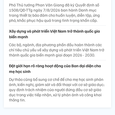
Phó Thủ tướng Phan Văn Giang đã ký Quyết định số
1508/QĐ-TTg ngày 7/8/2026 ban hành Danh mục
trang thiết bị bảo đảm cho huấn luyện, diễn tập, ứng
phó, khắc phục hậu quả trong tình trạng khẩn cấp.
Xây dựng và phát triển Việt Nam trở thành quốc gia
biển mạnh
Các bộ, ngành, địa phương phấn đấu hoàn thành các
chỉ tiêu chủ yếu về xây dựng và phát triển Việt Nam trở
thành quốc gia biển mạnh giai đoạn 2026 - 2030.
Đặt giới hạn rõ ràng hoạt động của Ban đại diện cha
mẹ học sinh
Dự thảo cũng bổ sung cơ chế để cha mẹ học sinh phản
ánh, kiến nghị, giám sát và đối thoại với cơ sở giáo dục;
quy định trách nhiệm của người đứng đầu cơ sở giáo
dục trong việc tiếp nhận, xử lý phản ánh và công khai
thông tin.