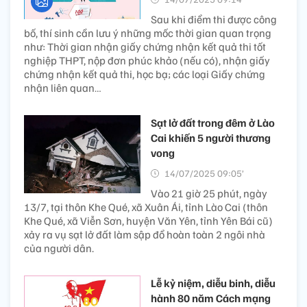
Sau khi điểm thi được công
bố, thí sinh cần lưu ý những mốc thời gian quan trọng
như: Thời gian nhận giấy chứng nhận kết quả thi tốt
nghiệp THPT, nộp đơn phúc khảo (nếu có), nhận giấy
chứng nhận kết quả thi, học bạ; các loại Giấy chứng
nhận liên quan…
Sạt lở đất trong đêm ở Lào
Cai khiến 5 người thương
vong
14/07/2025 09:05’
Vào 21 giờ 25 phút, ngày
13/7, tại thôn Khe Qué, xã Xuân Ái, tỉnh Lào Cai (thôn
Khe Qué, xã Viễn Sơn, huyện Văn Yên, tỉnh Yên Bái cũ)
xảy ra vụ sạt lở đất làm sập đổ hoàn toàn 2 ngôi nhà
của người dân.
Lễ kỷ niệm, diễu binh, diễu
hành 80 năm Cách mạng