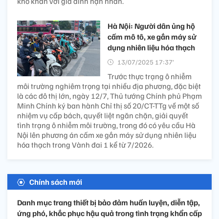
khó khăn với gia đình nạn nhân.
Hà Nội: Người dân ủng hộ
cấm mô tô, xe gắn máy sử
dụng nhiên liệu hóa thạch
13/07/2025 17:37’
Trước thực trạng ô nhiễm
môi trường nghiêm trọng tại nhiều địa phương, đặc biệt
là các đô thị lớn, ngày 12/7, Thủ tướng Chính phủ Phạm
Minh Chính ký ban hành Chỉ thị số 20/CT-TTg về một số
nhiệm vụ cấp bách, quyết liệt ngăn chặn, giải quyết
tình trạng ô nhiễm môi trường, trong đó có yêu cầu Hà
Nội lên phương án cấm xe gắn máy sử dụng nhiên liệu
hóa thạch trong Vành đai 1 kể từ 7/2026.
Chính sách mới
Danh mục trang thiết bị bảo đảm huấn luyện, diễn tập,
ứng phó, khắc phục hậu quả trong tình trạng khẩn cấp