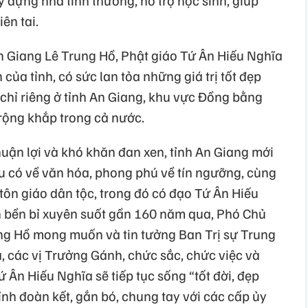
y dựng nhà tình thương, hỗ trợ học sinh, giúp
ên tai.
 Giang Lê Trung Hồ, Phật giáo Tứ Ân Hiếu Nghĩa
 của tỉnh, có sức lan tỏa những giá trị tốt đẹp
chỉ riêng ở tỉnh An Giang, khu vực Đồng bằng
rộng khắp trong cả nước.
huận lợi và khó khăn đan xen, tỉnh An Giang mới
iàu có về văn hóa, phong phú về tín ngưỡng, cùng
tôn giáo dân tộc, trong đó có đạo Tứ Ân Hiếu
 bền bỉ xuyên suốt gần 160 năm qua, Phó Chủ
ng Hồ mong muốn và tin tưởng Ban Trị sự Trung
, các vị Trưởng Gánh, chức sắc, chức việc và
 Ân Hiếu Nghĩa sẽ tiếp tục sống “tốt đời, đẹp
tỉnh đoàn kết, gắn bó, chung tay với các cấp ủy