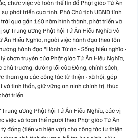
c, chức việc và toàn thể tín đồ Phật giáo Tứ Ân
 sự phát triển của tỉnh. Phó Chủ tịch UBND tỉnh
trải qua gần 160 năm hình thành, phát triển và
ị sự Trung ương Phật hội Tứ Ân Hiếu Nghĩa và
ứ Ân Hiếu Nghĩa, ngoài việc hành đạo theo tôn
 hướng hành đạo “Hành Tứ ân - Sống hiếu nghĩa -
o lý chơn truyền của Phật giáo Tứ Ân Hiếu Nghĩa,
c chủ trương, đường lối của Đảng, chính sách,
c tham gia các công tác từ thiện - xã hội, góp
và tinh thần, giữ vững an ninh chính trị, thúc
hát triển.
 Trung ương Phật hội Tứ Ân Hiếu Nghĩa, các vị
c việc và toàn thể người theo Phật giáo Tứ Ân
tỷ đồng (tiền và hiện vật) cho công tác từ thiện