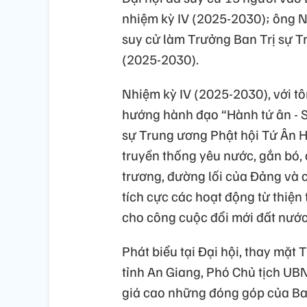
nhiệm kỳ IV (2025-2030); ông N
suy cử làm Trưởng Ban Trị sự T
(2025-2030).
Nhiệm kỳ IV (2025-2030), với t
hướng hành đạo “Hành tứ ân - Số
sự Trung ương Phật hội Tứ Ân H
truyền thống yêu nước, gắn bó,
trương, đường lối của Đảng và 
tích cực các hoạt động từ thiệ
cho công cuộc đổi mới đất nước
Phát biểu tại Đại hội, thay mặ
tỉnh An Giang, Phó Chủ tịch UB
giá cao những đóng góp của Ban