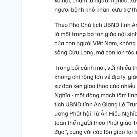
xã hội, chăm lo người nghèo, xâ
người bệnh khó khăn, cứu trợ thi
Theo Phó Chủ tịch UBND tỉnh An
là một trong ba tôn giáo nội sinh
của con người Việt Nam, không 
sông Cửu Long, mà còn lan tỏa 
Trong bối cảnh mới, với nhiều t
không chỉ rộng lớn về địa lý, g
sự đan xen giao thoa của nhiều 
Nghĩa - một dòng mạch tâm linh
tịch UBND tỉnh An Giang Lê Tru
ương Phật hội Tứ Ân Hiếu Nghĩa
toàn thể người theo Phật giáo Tứ
đạo”, cùng với các tôn giáo tại 