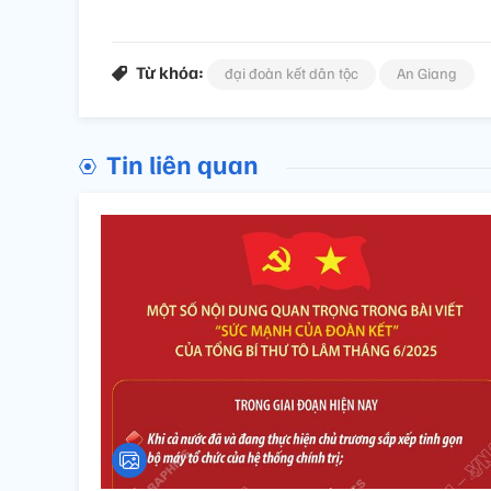
Từ khóa:
đại đoàn kết dân tộc
An Giang
Tin liên quan