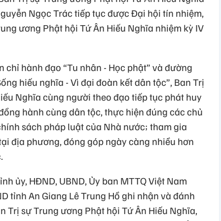
guyễn Ngọc Trác tiếp tục được Đại hội tín nhiệm,
rung ương Phật hội Tứ Ân Hiếu Nghĩa nhiệm kỳ IV
ôn chỉ hành đạo “Tu nhân - Học phật” và đường
ng hiếu nghĩa - Vì đại đoàn kết dân tộc”, Ban Trị
iếu Nghĩa cùng người theo đạo tiếp tục phát huy
 đồng hành cùng dân tộc, thực hiện đúng các chủ
chính sách pháp luật của Nhà nước; tham gia
n tại địa phương, đóng góp ngày càng nhiều hơn
.
t Tỉnh ủy, HĐND, UBND, Ủy ban MTTQ Việt Nam
ND tỉnh An Giang Lê Trung Hồ ghi nhận và đánh
 Trị sự Trung ương Phật hội Tứ Ân Hiếu Nghĩa,