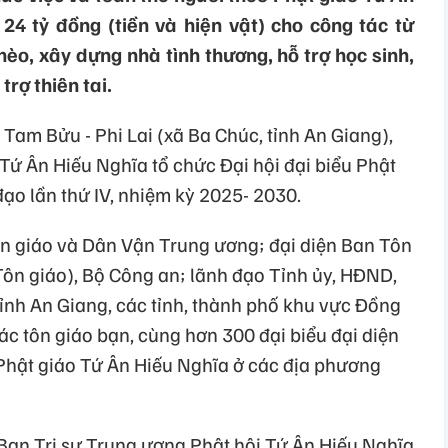
24 tỷ đồng (tiền và hiện vật) cho công tác từ
hèo, xây dựng nhà tình thương, hỗ trợ học sinh,
rợ thiên tai.
 Tam Bửu - Phi Lai (xã Ba Chúc, tỉnh An Giang),
Tứ Ân Hiếu Nghĩa tổ chức Đại hội đại biểu Phật
ạo lần thứ IV, nhiệm kỳ 2025- 2030.
ên giáo và Dân Vận Trung ương; đại diện Ban Tôn
Tôn giáo), Bộ Công an; lãnh đạo Tỉnh ủy, HĐND,
nh An Giang, các tỉnh, thành phố khu vực Đồng
c tôn giáo bạn, cùng hơn 300 đại biểu đại diện
Phật giáo Tứ Ân Hiếu Nghĩa ở các địa phương
 Ban Trị sự Trung ương Phật hội Tứ Ân Hiếu Nghĩa