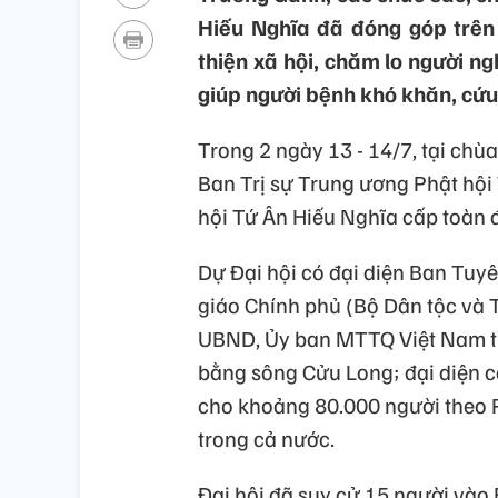
Hiếu Nghĩa đã đóng góp trên 
thiện xã hội, chăm lo người ng
giúp người bệnh khó khăn, cứu t
Trong 2 ngày 13 - 14/7, tại chùa
Ban Trị sự Trung ương Phật hội 
hội Tứ Ân Hiếu Nghĩa cấp toàn đ
Dự Ðại hội có đại diện Ban Tuy
giáo Chính phủ (Bộ Dân tộc và 
UBND, Ủy ban MTTQ Việt Nam tỉ
bằng sông Cửu Long; đại diện cá
cho khoảng 80.000 người theo 
trong cả nước.
Ðại hội đã suy cử 15 người vào