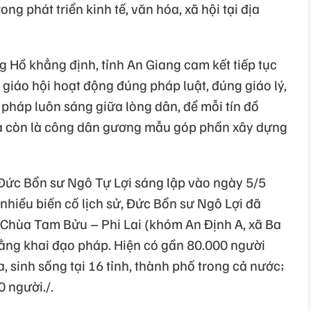
ng phát triển kinh tế, văn hóa, xã hội tại địa
 Hồ khẳng định, tỉnh An Giang cam kết tiếp tục
 giáo hội hoạt động đúng pháp luật, đúng giáo lý,
pháp luôn sáng giữa lòng dân, để mỗi tín đồ
à còn là công dân gương mẫu góp phần xây dựng
Đức Bổn sư Ngô Tự Lợi sáng lập vào ngày 5/5
nhiều biến cố lịch sử, Đức Bổn sư Ngô Lợi đã
 Chùa Tam Bửu – Phi Lai (khóm An Định A, xã Ba
oằng khai đạo pháp. Hiện có gần 80.000 người
, sinh sống tại 16 tỉnh, thành phố trong cả nước;
0 người./.