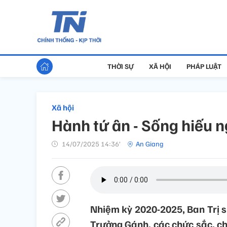
THỜI SỰ
XÃ HỘI
PHÁP LUẬT
Xã hội
Hành tứ ân - Sống hiếu ng
14/07/2025 14:36’
An Giang
Nhiệm kỳ 2020-2025, Ban Trị s
Trưởng Gánh, các chức sắc, ch