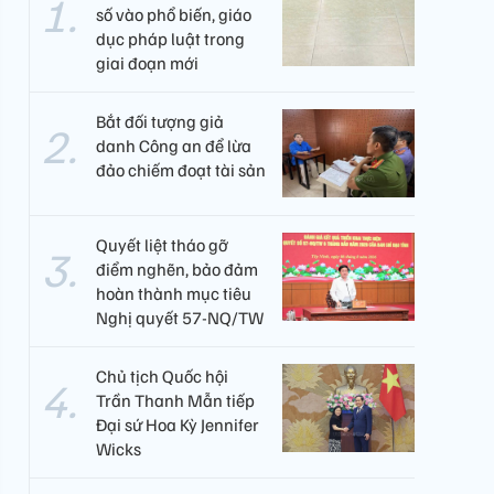
số vào phổ biến, giáo
dục pháp luật trong
giai đoạn mới
Bắt đối tượng giả
danh Công an để lừa
đảo chiếm đoạt tài sản
Quyết liệt tháo gỡ
điểm nghẽn, bảo đảm
hoàn thành mục tiêu
Nghị quyết 57-NQ/TW
Chủ tịch Quốc hội
Trần Thanh Mẫn tiếp
Đại sứ Hoa Kỳ Jennifer
Wicks