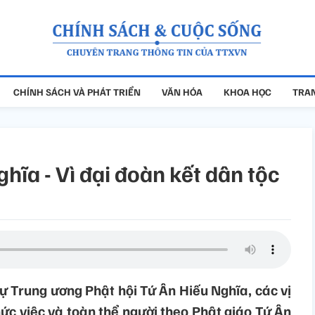
CHÍNH SÁCH VÀ PHÁT TRIỂN
VĂN HÓA
KHOA HỌC
TRAN
hĩa - Vì đại đoàn kết dân tộc
ự Trung ương Phật hội Tứ Ân Hiếu Nghĩa, các vị
ức việc và toàn thể người theo Phật giáo Tứ Ân