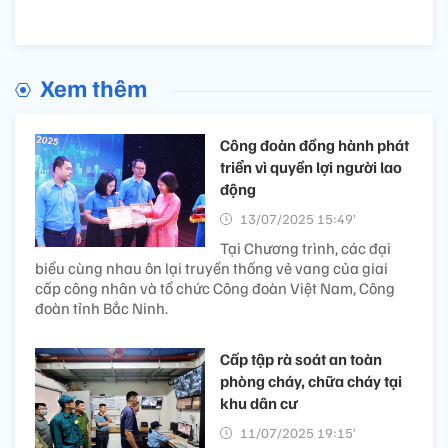
Xem thêm
Công đoàn đồng hành phát
triển vì quyền lợi người lao
động
13/07/2025 15:49’
Tại Chương trình, các đại
biểu cùng nhau ôn lại truyền thống vẻ vang của giai
cấp công nhân và tổ chức Công đoàn Việt Nam, Công
đoàn tỉnh Bắc Ninh.
Cấp tập rà soát an toàn
phòng cháy, chữa cháy tại
khu dân cư
11/07/2025 19:15’