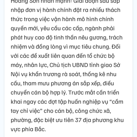
Hoàng Sơn nhấn mạnh: Giai đoạn sau sáp
nhập đơn vị hành chính đặt ra nhiều thách
thức trong việc vận hành mô hình chính
quyền mới, yêu cầu các cấp, ngành phải
phát huy cao độ tinh thần nêu gương, trách
nhiệm và đồng lòng vì mục tiêu chung. Đối
với các đề xuất liên quan đến tổ chức bộ
máy, nhân lực, Chủ tịch UBND tỉnh giao Sở
Nội vụ khẩn trương rà soát, thống kê nhu
cầu, tham mưu phương án sắp xếp, điều
chuyển cán bộ hợp lý. Trước mắt cần triển
khai ngay các đợt tập huấn nghiệp vụ “cầm
tay chỉ việc” cho cán bộ, công chức xã,
phường, đặc biệt ưu tiên 37 địa phương khu
vực phía Bắc.