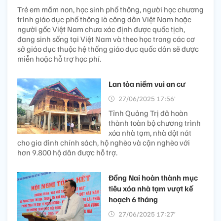
Trẻ em mầm non, học sinh phổ thông, người học chương
trình giáo dục phổ thông là công dân Việt Nam hoặc
người gốc Việt Nam chưa xác định được quốc tịch,
đang sinh sống tại Việt Nam và theo học trong các cơ
sở giáo dục thuộc hệ thống giáo dục quốc dân sẽ được
miễn hoặc hỗ trợ học phí.
Lan tỏa niềm vui an cư
27/06/2025 17:56’
Tỉnh Quảng Trị đã hoàn
thành toàn bộ chương trình
xóa nhà tạm, nhà dột nát
cho gia đình chính sách, hộ nghèo và cận nghèo với
hơn 9.800 hộ dân được hỗ trợ.
Đồng Nai hoàn thành mục
tiêu xóa nhà tạm vượt kế
hoạch 6 tháng
27/06/2025 17:27’