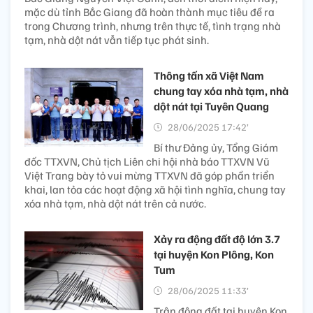
mặc dù tỉnh Bắc Giang đã hoàn thành mục tiêu đề ra
trong Chương trình, nhưng trên thực tế, tình trạng nhà
tạm, nhà dột nát vẫn tiếp tục phát sinh.
Thông tấn xã Việt Nam
chung tay xóa nhà tạm, nhà
dột nát tại Tuyên Quang
28/06/2025 17:42’
Bí thư Đảng ủy, Tổng Giám
đốc TTXVN, Chủ tịch Liên chi hội nhà báo TTXVN Vũ
Việt Trang bày tỏ vui mừng TTXVN đã góp phần triển
khai, lan tỏa các hoạt động xã hội tình nghĩa, chung tay
xóa nhà tạm, nhà dột nát trên cả nước.
Xảy ra động đất độ lớn 3.7
tại huyện Kon Plông, Kon
Tum
28/06/2025 11:33’
Trận động đất tại huyện Kon