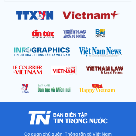
Cơ quan chủ quản: Thông tấn xã Việt Nam