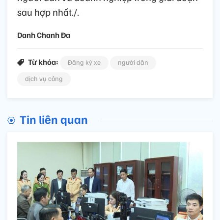
sau hợp nhất./.
Danh Chanh Đa
Từ khóa:
Đăng ký xe
người dân
dịch vụ công
Tin liên quan