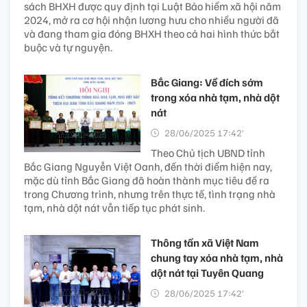
sách BHXH được quy định tại Luật Bảo hiểm xã hội năm
2024, mở ra cơ hội nhận lương hưu cho nhiều người đã
và đang tham gia đóng BHXH theo cả hai hình thức bắt
buộc và tự nguyện.
Bắc Giang: Về đích sớm
trong xóa nhà tạm, nhà dột
nát
28/06/2025 17:42’
Theo Chủ tịch UBND tỉnh
Bắc Giang Nguyễn Việt Oanh, đến thời điểm hiện nay,
mặc dù tỉnh Bắc Giang đã hoàn thành mục tiêu đề ra
trong Chương trình, nhưng trên thực tế, tình trạng nhà
tạm, nhà dột nát vẫn tiếp tục phát sinh.
Thông tấn xã Việt Nam
chung tay xóa nhà tạm, nhà
dột nát tại Tuyên Quang
28/06/2025 17:42’