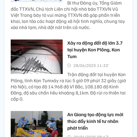
Bí thư Đảng ủy, Tổng Giám
đốc TTXVN, Chủ tịch Liên chi hội nhà báo TTXVN Vũ
Việt Trang bày tỏ vui mừng TTXVN đã góp phần triển
khai, lan tỏa các hoạt động xã hội tình nghĩa, chung tay
xóa nhà tạm, nhà dột nát trên cả nước.
Xảy ra động đất độ lớn 3.7
tại huyện Kon Plông, Kon
Tum
28/06/2025 11:33’
Trận động đất tại huyện Kon
Plông, tỉnh Kon Tumxảy ra lúc 5 giờ 09 phút 32 giây (giờ
Hà Nội), có tọa độ 14.968 độ Vĩ Bắc, 108.180 độ Kinh
Đông, độ sâu chấn tiêu khoảng 8,1km. Độ rủi ro thiên tai
cấp 0.
An Giang tạo động lực mới
thúc đẩy kinh tế tư nhân
phát triển
28/06/2025 08:17’