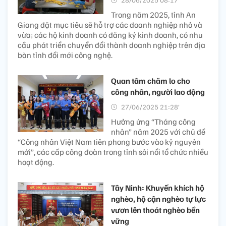
Trong năm 2025, tỉnh An
Giang đặt mục tiêu sẽ hỗ trợ các doanh nghiệp nhỏ và
vừa; các hộ kinh doanh có đăng ký kinh doanh, có nhu
cầu phát triển chuyển đổi thành doanh nghiệp trên địa
bàn tỉnh đổi mới công nghệ.
Quan tâm chăm lo cho
công nhân, người lao động
27/06/2025 21:28’
Hưởng ứng “Tháng công
nhân” năm 2025 với chủ đề
“Công nhân Việt Nam tiên phong bước vào kỷ nguyên
mới”, các cấp công đoàn trong tỉnh sôi nổi tổ chức nhiều
hoạt động.
Tây Ninh: Khuyến khích hộ
nghèo, hộ cận nghèo tự lực
vươn lên thoát nghèo bền
vững