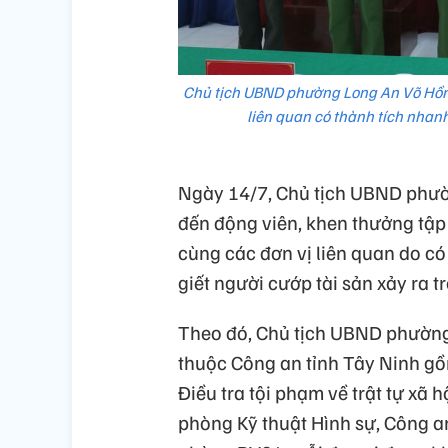
Chủ tịch UBND phường Long An Võ Hồn
liên quan có thành tích nhanh
Ngày 14/7, Chủ tịch UBND phườ
đến động viên, khen thưởng tập
cùng các đơn vị liên quan do có
giết người cướp tài sản xảy ra t
Theo đó, Chủ tịch UBND phường
thuộc Công an tỉnh Tây Ninh g
Điều tra tội phạm về trật tự xã 
phòng Kỹ thuật Hình sự, Công a