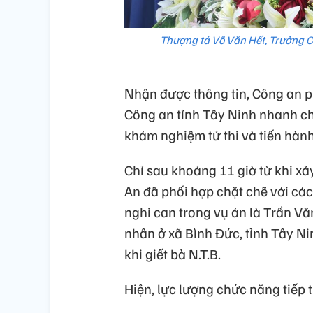
Thượng tá Võ Văn Hết, Trưởng C
Nhận được thông tin, Công an p
Công an tỉnh Tây Ninh nhanh ch
khám nghiệm tử thi và tiến hành
Chỉ sau khoảng 11 giờ từ khi x
An đã phối hợp chặt chẽ với cá
nghi can trong vụ án là Trần Vă
nhân ở xã Bình Đức, tỉnh Tây Ni
khi giết bà N.T.B.
Hiện, lực lượng chức năng tiếp t