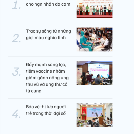
cho nạn nhân da cam
Trao sự sống từ những
giọt máu nghĩa tình
Đẩy mạnh sàng lọc,
tiêm vaccine nhằm
giảm gánh nặng ung
thư vú và ung thư cổ
tử cung
Bảo vệ thị lực người
trẻ trong thời đại số