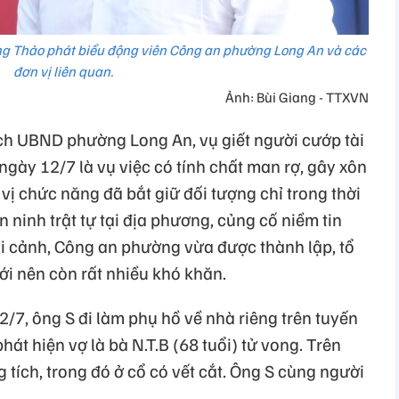
g Thảo phát biểu động viên Công an phường Long An và các
đơn vị liên quan.
Ảnh: Bùi Giang - TTXVN
ch UBND phường Long An, vụ giết người cướp tài
ngày 12/7 là vụ việc có tính chất man rợ, gây xôn
vị chức năng đã bắt giữ đối tượng chỉ trong thời
ninh trật tự tại địa phương, củng cố niềm tin
ối cảnh, Công an phường vừa được thành lập, tổ
i nên còn rất nhiều khó khăn.
/7, ông S đi làm phụ hồ về nhà riêng trên tuyến
hát hiện vợ là bà N.T.B (68 tuổi) tử vong. Trên
tích, trong đó ở cổ có vết cắt. Ông S cùng người