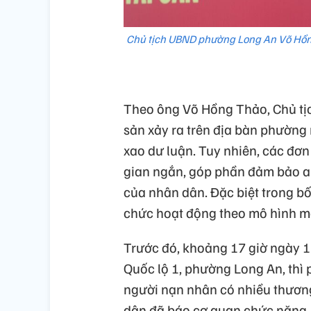
Chủ tịch UBND phường Long An Võ Hồn
Theo ông Võ Hồng Thảo, Chủ tị
sản xảy ra trên địa bàn phường 
xao dư luận. Tuy nhiên, các đơn 
gian ngắn, góp phần đảm bảo an 
của nhân dân. Đặc biệt trong b
chức hoạt động theo mô hình mớ
Trước đó, khoảng 17 giờ ngày 12
Quốc lộ 1, phường Long An, thì p
người nạn nhân có nhiều thương 
dân đã báo cơ quan chức năng.