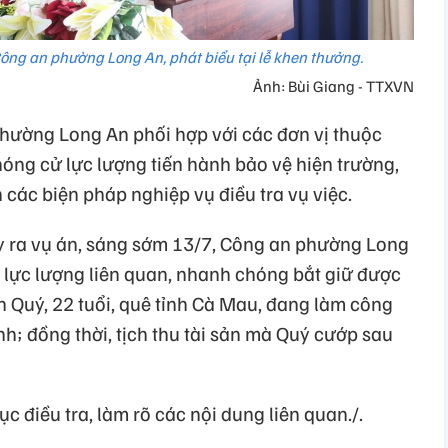
ông an phường Long An, phát biểu tại lễ khen thưởng.
Ảnh: Bùi Giang - TTXVN
hường Long An phối hợp với các đơn vị thuộc
óng cử lực lượng tiến hành bảo vệ hiện trường,
 các biện pháp nghiệp vụ điều tra vụ việc.
ảy ra vụ án, sáng sớm 13/7, Công an phường Long
c lực lượng liên quan, nhanh chóng bắt giữ được
n Quý, 22 tuổi, quê tỉnh Cà Mau, đang làm công
nh; đồng thời, tịch thu tài sản mà Quý cướp sau
ục điều tra, làm rõ các nội dung liên quan./.