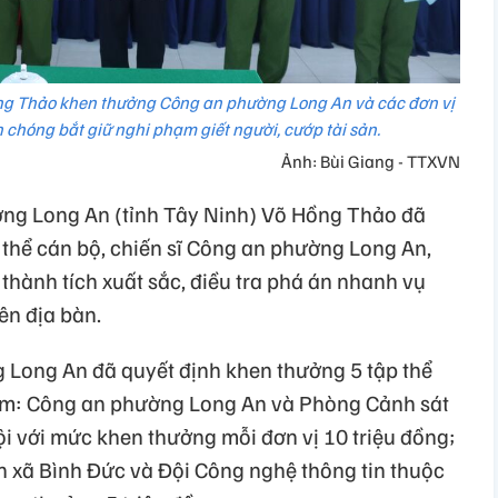
g Thảo khen thưởng Công an phường Long An và các đơn vị
 chóng bắt giữ nghi phạm giết người, cướp tài sản.
Ảnh: Bùi Giang - TTXVN
ng Long An (tỉnh Tây Ninh) Võ Hồng Thảo đã
 thể cán bộ, chiến sĩ Công an phường Long An,
 thành tích xuất sắc, điều tra phá án nhanh vụ
rên địa bàn.
 Long An đã quyết định khen thưởng 5 tập thể
ồm: Công an phường Long An và Phòng Cảnh sát
hội với mức khen thưởng mỗi đơn vị 10 triệu đồng;
n xã Bình Đức và Đội Công nghệ thông tin thuộc