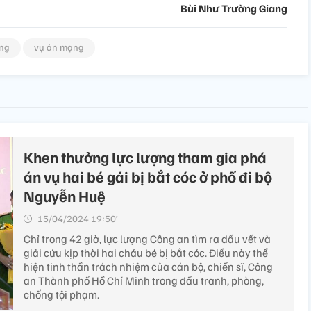
Bùi Như Trường Giang
ợng
vụ án mạng
Khen thưởng lực lượng tham gia phá
án vụ hai bé gái bị bắt cóc ở phố đi bộ
Nguyễn Huệ
15/04/2024 19:50’
Chỉ trong 42 giờ, lực lượng Công an tìm ra dấu vết và
giải cứu kịp thời hai cháu bé bị bắt cóc. Điều này thể
hiện tinh thần trách nhiệm của cán bộ, chiến sĩ, Công
an Thành phố Hồ Chí Minh trong đấu tranh, phòng,
chống tội phạm.