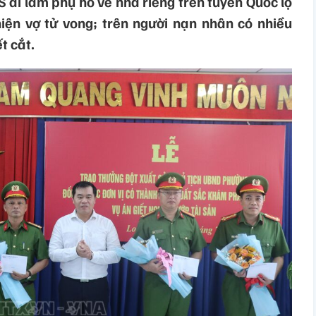
 đi làm phụ hồ về nhà riêng trên tuyến Quốc lộ
hiện vợ tử vong; trên người nạn nhân có nhiều
t cắt.