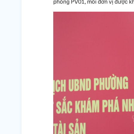
phòng PV01, mỗi đơn vị được kh