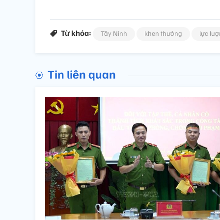
Từ khóa:
Tây Ninh
khen thưởng
lực lư
Tin liên quan