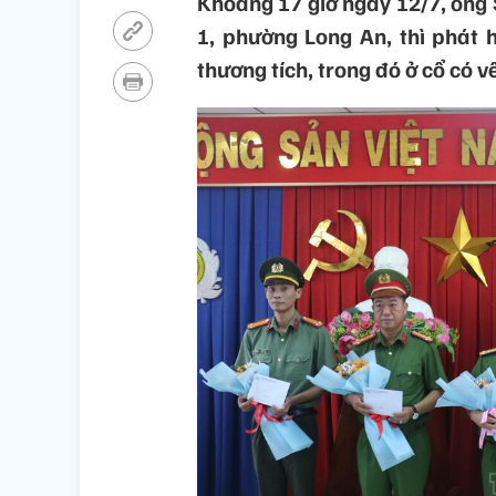
Khoảng 17 giờ ngày 12/7, ông S
1, phường Long An, thì phát 
thương tích, trong đó ở cổ có vế