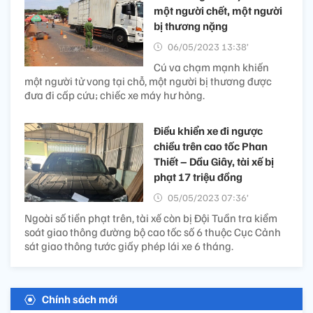
một người chết, một người
bị thương nặng
06/05/2023 13:38’
Cú va chạm mạnh khiến
một người tử vong tại chỗ, một người bị thương được
đưa đi cấp cứu; chiếc xe máy hư hỏng.
Điều khiển xe đi ngược
chiều trên cao tốc Phan
Thiết – Dầu Giây, tài xế bị
phạt 17 triệu đồng
05/05/2023 07:36’
Ngoài số tiền phạt trên, tài xế còn bị Đội Tuần tra kiểm
soát giao thông đường bộ cao tốc số 6 thuộc Cục Cảnh
sát giao thông tước giấy phép lái xe 6 tháng.
Chính sách mới