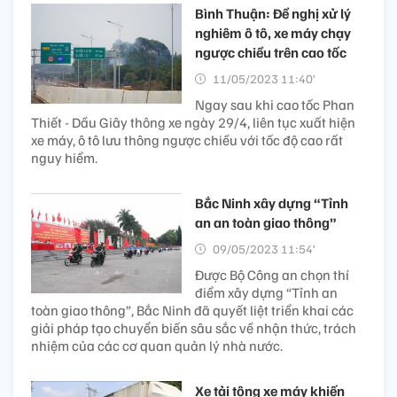
Bình Thuận: Đề nghị xử lý
nghiêm ô tô, xe máy chạy
ngược chiều trên cao tốc
11/05/2023 11:40’
Ngay sau khi cao tốc Phan
Thiết - Dầu Giây thông xe ngày 29/4, liên tục xuất hiện
xe máy, ô tô lưu thông ngược chiều với tốc độ cao rất
nguy hiểm.
Bắc Ninh xây dựng “Tỉnh
an an toàn giao thông”
09/05/2023 11:54’
Được Bộ Công an chọn thí
điểm xây dựng “Tỉnh an
toàn giao thông”, Bắc Ninh đã quyết liệt triển khai các
giải pháp tạo chuyển biến sâu sắc về nhận thức, trách
nhiệm của các cơ quan quản lý nhà nước.
Xe tải tông xe máy khiến