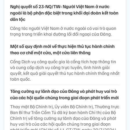
Nghị quyết số 23-NQ/TW: Người Việt Nam ở nước
ngoài là bộ phận đặc biệt trong khối đại đoàn kết toàn
dân tộc
Công tác người Việt Nam ở nước ngoài có vai trò quan
trọng trong triển khai đường lối đối ngoại của Đảng.
Một số quy định mới về thực hiện thủ tục hành chính
theo cơ chế một cửa, một cửa liên thông
Cổng Dịch vụ công quốc gia là cổng tích hợp thông tin
và cung cấp dịch vụ công trực tuyến, tình hình giải
quyết, kết quả giải quyết thủ tục hành chính thống nhất
toàn quốc.
Tăng cường sự lãnh đạo của Đảng và phát huy vai trò
của các hội quần chúng trong giai đoạn phát triển mới
Thay mặt Bộ Chính trị, Ủy viên Bộ Chính trị, Thường trực
Ban Bí thư Trần Cẩm Tú đã ký ban hành Chỉ thị của Bộ
Chính trị về tăng cường sự lãnh đạo của Đảng và phát
huy vai trò của các hội quần chúng trong giai đoạn
phát triển mới (Chỉ thị số 11-CT/TW, ngày 20/7/2026).