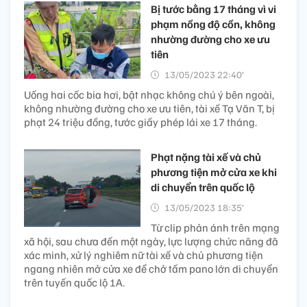
Bị tước bằng 17 tháng vì vi
phạm nồng độ cồn, không
nhường đường cho xe ưu
tiên
13/05/2023 22:40’
Uống hai cốc bia hơi, bật nhạc không chú ý bên ngoài,
không nhường đường cho xe ưu tiên, tài xế Tạ Văn T, bị
phạt 24 triệu đồng, tước giấy phép lái xe 17 tháng.
Phạt nặng tài xế và chủ
phương tiện mở cửa xe khi
di chuyển trên quốc lộ
13/05/2023 18:35’
Từ clip phản ánh trên mạng
xã hội, sau chưa đến một ngày, lực lượng chức năng đã
xác minh, xử lý nghiêm nữ tài xế và chủ phương tiện
ngang nhiên mở cửa xe để chở tấm pano lớn di chuyển
trên tuyến quốc lộ 1A.