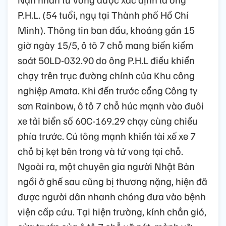
P.H.L. (54 tuổi, ngụ tại Thành phố Hồ Chí
Minh). Thông tin ban đầu, khoảng gần 15
giờ ngày 15/5, ô tô 7 chỗ mang biển kiểm
soát 50LD-032.90 do ông P.H.L điều khiển
chạy trên trục đường chính của Khu công
nghiệp Amata. Khi đến trước cổng Công ty
sơn Rainbow, ô tô 7 chỗ húc mạnh vào đuôi
xe tải biển số 60C-169.29 chạy cùng chiều
phía trước. Cú tông mạnh khiến tài xế xe 7
chỗ bị kẹt bên trong và tử vong tại chỗ.
Ngoài ra, một chuyên gia người Nhật Bản
ngồi ở ghế sau cũng bị thương nặng, hiện đã
được người dân nhanh chóng đưa vào bệnh
viện cấp cứu. Tại hiện trường, kính chắn gió,