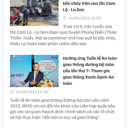
bốc cháy trên cao tốc Cam
Lộ - La Sơn
14/05/2023 16:50’
Trưa 14/5, trên tuyến cao
tốc Cam Lộ - La Sơn đoạn qua huyện Phong Điền (Thừa
Thiên- Huế), một xe container chở hoa quả bị bốc cháy,
thiêu rụi hoàn toàn phần cabin đầu kéo.
Hưởng ứng Tuần lễ An toàn
giao thông đường bộ toàn
cầu lần thứ 7: Tham gia
giao thông Xanh-Sạch-An
toàn
14/05/2023 14:20’
Tuần lễ An toàn giao thông đường bộ toàn cầu năm
2023, WHO và các đối tác khác của Liên hợp quốc kêu
gọi các cơ quan hoạch định chính sách và các tổ chức
xã hội thực hiện "đổi mới tư duy về giao thông”.