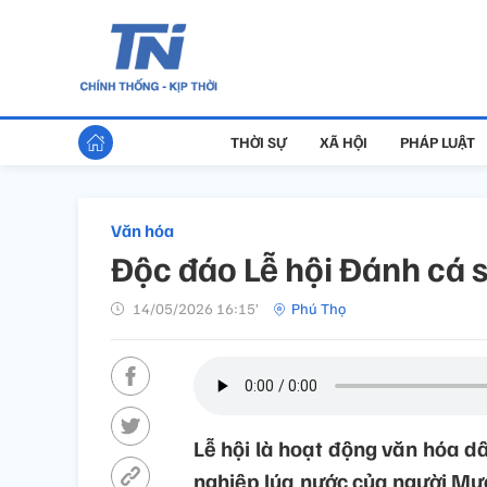
THỜI SỰ
XÃ HỘI
PHÁP LUẬT
Văn hóa
Độc đáo Lễ hội Đánh cá 
14/05/2026 16:15’
Phú Thọ
Lễ hội là hoạt động văn hóa d
nghiệp lúa nước của người Mườ