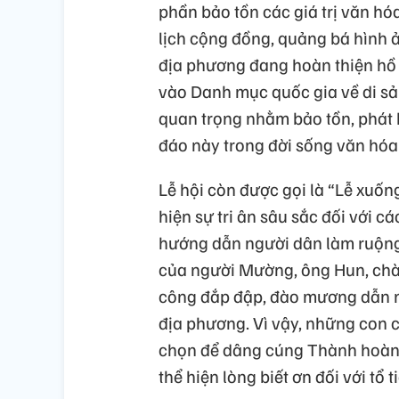
phần bảo tồn các giá trị văn hó
lịch cộng đồng, quảng bá hình 
địa phương đang hoàn thiện hồ 
vào Danh mục quốc gia về di sả
quan trọng nhằm bảo tồn, phát h
đáo này trong đời sống văn hóa
Lễ hội còn được gọi là “Lễ xuốn
hiện sự tri ân sâu sắc đối với c
hướng dẫn người dân làm ruộng 
của người Mường, ông Hun, chà
công đắp đập, đào mương dẫn nư
địa phương. Vì vậy, những con 
chọn để dâng cúng Thành hoàng 
thể hiện lòng biết ơn đối với tổ t