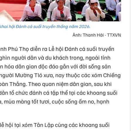
hai hội Đánh cá suối truyền thống năm 2026.
Ảnh: Thanh Hải - TTXVN
ỉnh Phú Thọ diễn ra Lễ hội Đánh cá suối truyền
hìn người dân và du khách trong, ngoài tỉnh
ăn hóa dân gian độc đáo gắn với đời sống sản
 người Mường Tló xưa, nay thuộc các xóm Chiềng
Toàn Thắng. Theo quan niệm dân gian, sau khi
dân tổ chức đánh cá tập thể tại các khoang suối
, mùa màng tốt tươi, cuộc sống ấm no, hạnh
lễ hội tại xóm Tân Lập cùng các khoang suối