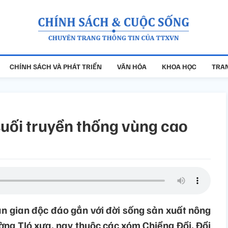
CHÍNH SÁCH VÀ PHÁT TRIỂN
VĂN HÓA
KHOA HỌC
TRAN
suối truyền thống vùng cao
ân gian độc đáo gắn với đời sống sản xuất nông
ng Tló xưa, nay thuộc các xóm Chiềng Đồi, Đồi