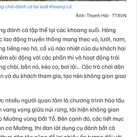
 chài đánh cá tại suối Khoang Lở.
Ảnh: Thanh Hải - TTXVN
ng đánh cá tập thể tại các khoang suối. Hàng
c lao động truyền thống mang theo vó, lưới, nơm,
ng tiếng reo hò, cổ vũ náo nhiệt của du khách hai
hêm sôi động với các phần thi và hoạt động trải
chài, bắn nỏ, kéo co, bơi lội... Các trò chơi dân
ên và du khách tham gia, tạo nên không gian giao
c nhiều người quan tâm là chương trình hòa tấu
vang vọng giữa núi rừng, tái hiện không gian
 Mường vùng Đất Tổ. Bên cạnh đó, các tiết mục
dân ca Mường, thi đan lát dụng cụ đánh bắt cá
 thực dân tộc cũng để lại nhiều ấn tượng đối với