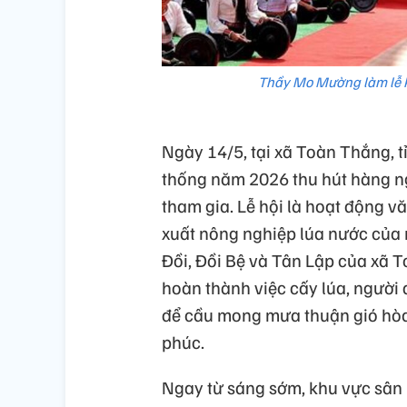
Thầy Mo Mường làm lễ k
Ngày 14/5, tại xã Toàn Thắng, t
thống năm 2026 thu hút hàng ng
tham gia. Lễ hội là hoạt động v
xuất nông nghiệp lúa nước của
Đồi, Đồi Bệ và Tân Lập của xã 
hoàn thành việc cấy lúa, người 
để cầu mong mưa thuận gió hòa
phúc.
Ngay từ sáng sớm, khu vực sân 