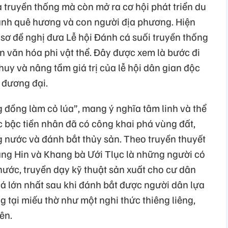
a truyền thống mà còn mở ra cơ hội phát triển du
ảnh quê hương và con người địa phương. Hiện
sơ đề nghị đưa Lễ hội Đánh cá suối truyền thống
n văn hóa phi vật thể. Đây được xem là bước đi
uy và nâng tầm giá trị của lễ hội dân gian độc
 đương đại.
g đồng làm cỏ lúa”, mang ý nghĩa tâm linh và thể
ác bậc tiền nhân đã có công khai phá vùng đất,
nước và đánh bắt thủy sản. Theo truyền thuyết
ng Hin và Khang bà Ưới Tlục là những người có
ớc, truyền dạy kỹ thuật sản xuất cho cư dân
cá lớn nhất sau khi đánh bắt được người dân lựa
tại miếu thờ như một nghi thức thiêng liêng,
iên.