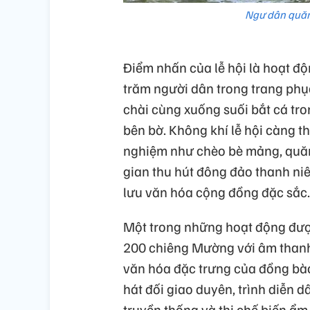
Ngư dân quăng
Điểm nhấn của lễ hội là hoạt độ
trăm người dân trong trang phụ
chài cùng xuống suối bắt cá tro
bên bờ. Không khí lễ hội càng t
nghiệm như chèo bè mảng, quăng 
gian thu hút đông đảo thanh ni
lưu văn hóa cộng đồng đặc sắc.
Một trong những hoạt động đượ
200 chiêng Mường với âm thanh 
văn hóa đặc trưng của đồng bào
hát đối giao duyên, trình diễn 
truyền thống và thi chế biến ẩm