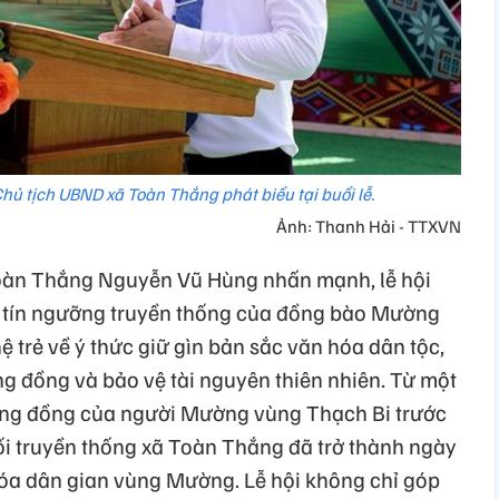
ủ tịch UBND xã Toàn Thắng phát biểu tại buổi lễ.
Ảnh: Thanh Hải - TTXVN
Toàn Thắng Nguyễn Vũ Hùng nhấn mạnh, lễ hội
a tín ngưỡng truyền thống của đồng bào Mường
 trẻ về ý thức giữ gìn bản sắc văn hóa dân tộc,
ng đồng và bảo vệ tài nguyên thiên nhiên. Từ một
ộng đồng của người Mường vùng Thạch Bi trước
uối truyền thống xã Toàn Thắng đã trở thành ngày
óa dân gian vùng Mường. Lễ hội không chỉ góp