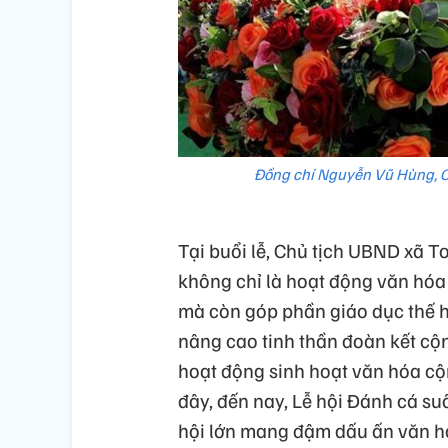
Đồng chí Nguyễn Vũ Hùng, Ch
Tại buổi lễ, Chủ tịch UBND xã 
không chỉ là hoạt động văn hó
mà còn góp phần giáo dục thế hệ
nâng cao tinh thần đoàn kết cộ
hoạt động sinh hoạt văn hóa c
đây, đến nay, Lễ hội Đánh cá s
hội lớn mang đậm dấu ấn văn h