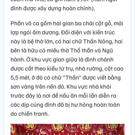
đình được xây dựng hoàn chỉnh).
Phần võ ca gồm hai gian ba chái cột gỗ, mái
lợp ngói âm dương. Đối diện với kiến trúc
này là bệ thờ lớn, có hai chữ Thần Nông, hai
bên tả hữu có miếu thờ Thổ thần và Ngũ
hành. Ở khu vực gian giữa là đình chánh
được cất theo kiểu tứ trụ, nhà rường, cột cao
5,5 mét, ở đó có chữ "Thần" được viết bằng
sơn vàng trên nền đỏ. Khu vực nhà khói
trước đây là nơi để nấu ăn mỗi lần diễn ra
các dịp cúng đình đã bị hư hỏng hoàn toàn
do chiến tranh.