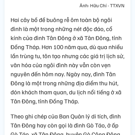
Ảnh: Hữu Chí - TTXVN
Hai cây bồ đề buông rễ ôm toàn bộ ngôi
đình là một trong những nét độc đáo, cổ
kính của đình Tân Đông ở xã Tân Đông, tỉnh
Đồng Tháp. Hơn 100 năm qua, dù qua nhiều
lần trùng tu, tôn tạo nhưng các giá trị lịch sử,
văn hóa của ngôi đình này vẫn còn vẹn
nguyên đến hôm nay. Ngày nay, đình Tân
Đông là một trong những địa điểm thu hút,
đón khách tham quan, du lịch nổi tiếng ở xã
Tân Đông, tỉnh Đồng Tháp.
Theo ghi chép của Ban Quản lý di tích, đình
Tân Đông hay còn gọi là đình Gò Táo, ở ấp
Gò Táo, xã Tân Đông, huyện Gò Công Đông,