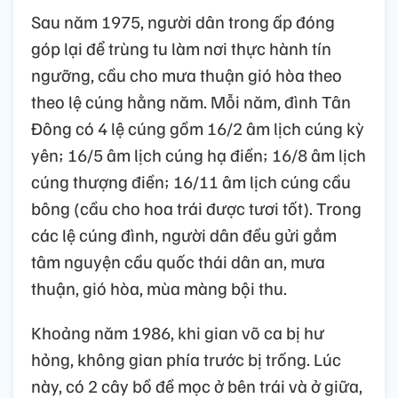
Sau năm 1975, người dân trong ấp đóng
góp lại để trùng tu làm nơi thực hành tín
ngưỡng, cầu cho mưa thuận gió hòa theo
theo lệ cúng hằng năm. Mỗi năm, đình Tân
Đông có 4 lệ cúng gồm 16/2 âm lịch cúng kỳ
yên; 16/5 âm lịch cúng hạ điền; 16/8 âm lịch
cúng thượng điền; 16/11 âm lịch cúng cầu
bông (cầu cho hoa trái được tươi tốt). Trong
các lệ cúng đình, người dân đều gửi gắm
tâm nguyện cầu quốc thái dân an, mưa
thuận, gió hòa, mùa màng bội thu.
Khoảng năm 1986, khi gian võ ca bị hư
hỏng, không gian phía trước bị trống. Lúc
này, có 2 cây bồ đề mọc ở bên trái và ở giữa,