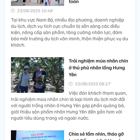
toàn
23/08/2025 10:48’
Tại khu vực Nam Bộ, nhiều địa phương, doanh nghiệp
du lịch, dịch vụ tích cực chuẩn bị sẵn sàng các điều
kiện, nâng cấp sản phẩm, tăng cường nhân lực, đảm
bảo môi trường du lịch văn minh, thân thiện phục vụ du
khách.
Trải nghiệm mùa nhãn chín
ở thủ phủ nhãn lồng Hưng
Yên
23/08/2025 08:27’
Việc đón khách tham quan,
trải nghiệm mùa nhãn chín là loại hình du lịch mới đối
với người trồng nhãn ở Hưng Yên góp phần quảng bá,
giới thiệu sản phẩm nhãn Hưng Yên đến gần hơn với
người tiêu dùng trong và ngoài nước.
Chia sẻ tầm nhìn, tháo gỡ