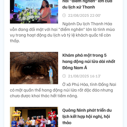
hai "điểm nghẽn" lớn của
du lịch xứ Thanh
22/08/2025 22:00’
Ngành Du lịch Thanh Hóa
vẫn đang đối mặt với hai "điểm nghẽn" lớn là tính mùa
vụ trong hoạt động du lịch và tỷ lệ khách quốc tế còn
thấp.
Khám phá một trong 5
hang động núi lửa dài nhất
Đông Nam Á
21/08/2025 16:13’
Ở xã Phú Hòa, tỉnh Đồng Nai
có một quần thể hang động núi lửa rất độc đáo nhưng
chưa được khai thác hết tiềm năng.
Quảng Ninh phát triển du
lịch kết hợp hội nghị, hội
thảo