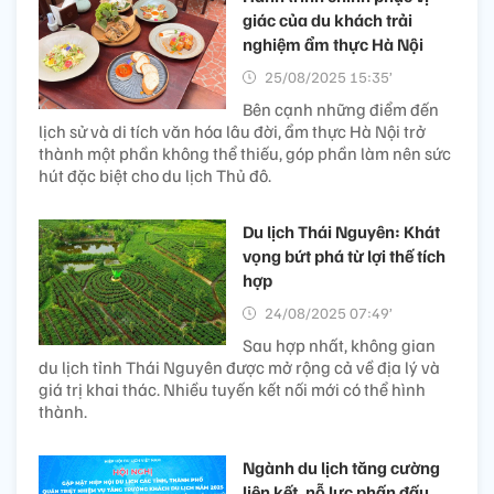
giác của du khách trải
nghiệm ẩm thực Hà Nội
25/08/2025 15:35’
Bên cạnh những điểm đến
lịch sử và di tích văn hóa lâu đời, ẩm thực Hà Nội trở
thành một phần không thể thiếu, góp phần làm nên sức
hút đặc biệt cho du lịch Thủ đô.
Du lịch Thái Nguyên: Khát
vọng bứt phá từ lợi thế tích
hợp
24/08/2025 07:49’
Sau hợp nhất, không gian
du lịch tỉnh Thái Nguyên được mở rộng cả về địa lý và
giá trị khai thác. Nhiều tuyến kết nối mới có thể hình
thành.
Ngành du lịch tăng cường
liên kết, nỗ lực phấn đấu