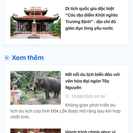
Di tích quốc gia đặc biệt
“Các địa điểm Khởi nghĩa
Trương Định” - địa chỉ đỏ
giáo dục lòng yêu nước
Xem thêm
Kết nối du lịch biển đảo với
văn hóa đại ngàn Tây
Nguyên
25/08/2025 18:36’
Không gian phát triển du
lịch du lịch của tỉnh Đắk Lắk được mở rộng sau khi hợp
nhất tỉnh.
Hành trình chinh phục vị