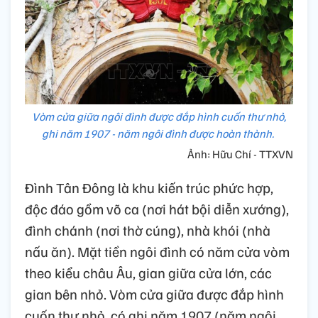
Vòm cửa giữa ngôi đình được đắp hình cuốn thư nhỏ,
ghi năm 1907 - năm ngôi đình được hoàn thành.
Ảnh: Hữu Chí - TTXVN
Đình Tân Đông là khu kiến trúc phức hợp,
độc đáo gồm võ ca (nơi hát bội diễn xướng),
đình chánh (nơi thờ cúng), nhà khói (nhà
nấu ăn). Mặt tiền ngôi đình có năm cửa vòm
theo kiểu châu Âu, gian giữa cửa lớn, các
gian bên nhỏ. Vòm cửa giữa được đắp hình
cuốn thư nhỏ, có ghi năm 1907 (năm ngôi