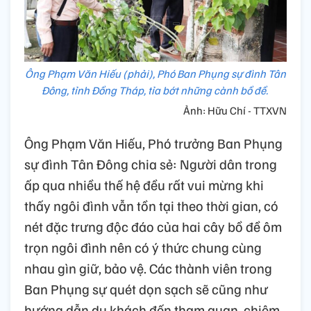
Ông Phạm Văn Hiếu (phải), Phó Ban Phụng sự đình Tân
Đông, tỉnh Đồng Tháp, tỉa bớt những cành bồ đề.
Ảnh: Hữu Chí - TTXVN
Ông Phạm Văn Hiếu, Phó trưởng Ban Phụng
sự đình Tân Đông chia sẻ: Người dân trong
ấp qua nhiều thế hệ đều rất vui mừng khi
thấy ngôi đình vẫn tồn tại theo thời gian, có
nét đặc trưng độc đáo của hai cây bồ đề ôm
trọn ngôi đình nên có ý thức chung cùng
nhau gìn giữ, bảo vệ. Các thành viên trong
Ban Phụng sự quét dọn sạch sẽ cũng như
hướng dẫn du khách đến tham quan, chiêm