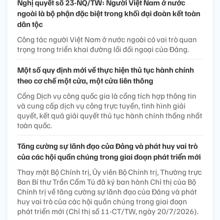
Nghị quyết số 23-NQ/TW: Người Việt Nam ở nước
ngoài là bộ phận đặc biệt trong khối đại đoàn kết toàn
dân tộc
Công tác người Việt Nam ở nước ngoài có vai trò quan
trọng trong triển khai đường lối đối ngoại của Đảng.
Một số quy định mới về thực hiện thủ tục hành chính
theo cơ chế một cửa, một cửa liên thông
Cổng Dịch vụ công quốc gia là cổng tích hợp thông tin
và cung cấp dịch vụ công trực tuyến, tình hình giải
quyết, kết quả giải quyết thủ tục hành chính thống nhất
toàn quốc.
Tăng cường sự lãnh đạo của Đảng và phát huy vai trò
của các hội quần chúng trong giai đoạn phát triển mới
Thay mặt Bộ Chính trị, Ủy viên Bộ Chính trị, Thường trực
Ban Bí thư Trần Cẩm Tú đã ký ban hành Chỉ thị của Bộ
Chính trị về tăng cường sự lãnh đạo của Đảng và phát
huy vai trò của các hội quần chúng trong giai đoạn
phát triển mới (Chỉ thị số 11-CT/TW, ngày 20/7/2026).