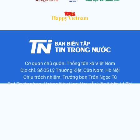
Cơ quan chủ quản: Thông tấn xã Việt Nam
Địa chỉ: Số 05 Lý Thường Kiệt, Cửa Nam, Hà Nội
Chịu trách nhiệm: Trưởng ban Trần Ngọc Tú
Phó Trưởng ban: Hoàng Như Hoa, Nguyễn Văn Nhật, Lê Thị
Thu Hương
Số điện thoại: 024.38257994 - Fax: 024.3826.7981 - Email:
tap.phongbien@gmail.com
Không sao chép nội dung khi chưa có sự đồng ý bằng văn bản
!
Trang chủ
Giới thiệu