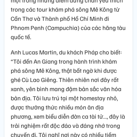
một trong những điểm dừng chân yêu thích
trong các tour khám phá sông Mê Kông từ
Cần Thơ và Thành phố Hồ Chí Minh đi
Phnom Penh (Campuchia) của các hãng tàu
quốc tế.
Anh Lucas Martin, du khách Pháp cho biết:
“Tôi đến An Giang trong hành trình khám
phá sông Mê Kông, thật bất ngờ khi được
ghé Cù Lao Giêng. Thiên nhiên nơi đây rất
xanh, yên bình mang đậm bản sắc văn hóa
bản địa. Tôi lưu trú tại một homestay nhỏ,
được thưởng thức nhiều món ăn địa
phương, xem biểu diễn đờn ca tài tử…, đây là
trải nghiệm rất độc đáo và đáng nhớ trong
chuyến đi. Tôi nghĩ nơi này có nhiều tiềm