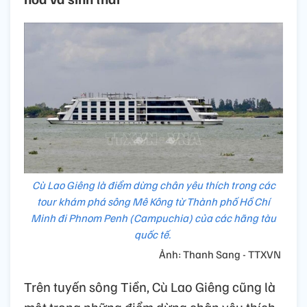
Cù Lao Giêng là điểm dừng chân yêu thích trong các
tour khám phá sông Mê Kông từ Thành phố Hồ Chí
Minh đi Phnom Penh (Campuchia) của các hãng tàu
quốc tế.
Ảnh: Thanh Sang - TTXVN
Trên tuyến sông Tiền, Cù Lao Giêng cũng là