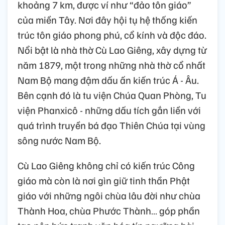
khoảng 7 km, được ví như “đảo tôn giáo”
của miền Tây. Nơi đây hội tụ hệ thống kiến
trúc tôn giáo phong phú, cổ kính và độc đáo.
Nổi bật là nhà thờ Cù Lao Giêng, xây dựng từ
năm 1879, một trong những nhà thờ cổ nhất
Nam Bộ mang đậm dấu ấn kiến trúc Á - Âu.
Bên cạnh đó là tu viện Chúa Quan Phòng, Tu
viện Phanxicô - những dấu tích gắn liền với
quá trình truyền bá đạo Thiên Chúa tại vùng
sông nước Nam Bộ.
Cù Lao Giêng không chỉ có kiến trúc Công
giáo mà còn là nơi gìn giữ tinh thần Phật
giáo với những ngôi chùa lâu đời như chùa
Thành Hoa, chùa Phước Thành… góp phần