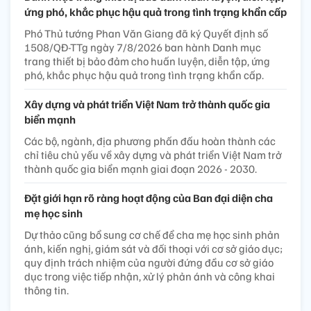
ứng phó, khắc phục hậu quả trong tình trạng khẩn cấp
Phó Thủ tướng Phan Văn Giang đã ký Quyết định số
1508/QĐ-TTg ngày 7/8/2026 ban hành Danh mục
trang thiết bị bảo đảm cho huấn luyện, diễn tập, ứng
phó, khắc phục hậu quả trong tình trạng khẩn cấp.
Xây dựng và phát triển Việt Nam trở thành quốc gia
biển mạnh
Các bộ, ngành, địa phương phấn đấu hoàn thành các
chỉ tiêu chủ yếu về xây dựng và phát triển Việt Nam trở
thành quốc gia biển mạnh giai đoạn 2026 - 2030.
Đặt giới hạn rõ ràng hoạt động của Ban đại diện cha
mẹ học sinh
Dự thảo cũng bổ sung cơ chế để cha mẹ học sinh phản
ánh, kiến nghị, giám sát và đối thoại với cơ sở giáo dục;
quy định trách nhiệm của người đứng đầu cơ sở giáo
dục trong việc tiếp nhận, xử lý phản ánh và công khai
thông tin.