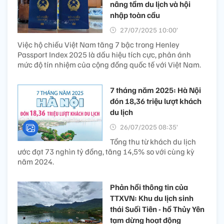
nâng tầm du lịch và hội
nhập toàn cầu
27/07/2025 10:00’
Việc hộ chiếu Việt Nam tăng 7 bậc trong Henley
Passport Index 2025 là dấu hiệu tích cực, phản ánh
mức độ tín nhiệm của cộng đồng quốc tế với Việt Nam.
7 tháng năm 2025: Hà Nội
đón 18,36 triệu lượt khách
du lịch
26/07/2025 08:35’
Tổng thu từ khách du lịch
ước đạt 73 nghìn tỷ đồng, tăng 14,5% so với cùng kỳ
năm 2024.
Phản hồi thông tin của
TTXVN: Khu du lịch sinh
thái Suối Tiên - hồ Thủy Yên
tạm dừng hoạt động