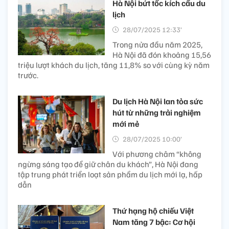
Hà Nội bứt tốc kích cầu du
lịch
28/07/2025 12:33’
Trong nửa đầu năm 2025,
Hà Nội đã đón khoảng 15,56
triệu lượt khách du lịch, tăng 11,8% so với cùng kỳ năm
trước.
Du lịch Hà Nội lan tỏa sức
hút từ những trải nghiệm
mới mẻ
28/07/2025 10:00’
Với phương châm “không
ngừng sáng tạo để giữ chân du khách”, Hà Nội đang
tập trung phát triển loạt sản phẩm du lịch mới lạ, hấp
dẫn
Thứ hạng hộ chiếu Việt
Nam tăng 7 bậc: Cơ hội