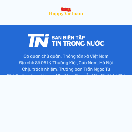
Cơ quan chủ quản: Thông tấn xã Việt Nam
Địa chỉ: Số 05 Lý Thường Kiệt, Cửa Nam, Hà Nội
Chịu trách nhiệm: Trưởng ban Trần Ngọc Tú
Phó Trưởng ban: Hoàng Như Hoa, Nguyễn Văn Nhật, Lê Thị
Thu Hương
Số điện thoại: 024.38257994 - Fax: 024.3826.7981 - Email:
tap.phongbien@gmail.com
Không sao chép nội dung khi chưa có sự đồng ý bằng văn bản
!
Trang chủ
Giới thiệu