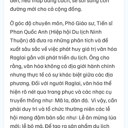
đèn, nếu thắp đúng cách, sẽ soi sáng con
đường mới cho cả cộng đồng.
Ở góc độ chuyên môn, Phó Giáo sư, Tiến sĩ
Phan Quốc Anh (Hiệp hội Du lịch Ninh
Thuận) đã đưa ra những phân tích và đề
xuất sâu sắc về việc phát huy giá trị văn hóa
Raglai gắn với phát triển du lịch. Ông cho
rằng, văn hóa không có địa giới hành chính
nhưng thực tế có sự khác biệt giữa các địa
phương. Đối với người Raglai, văn hóa thể
hiện rõ nét qua trang phục và các nhạc cụ
truyền thống như: Mã la, đàn đá. Vì vậy, cần
phải duy trì và tổ chức thường niên các lễ
hội mang đậm bản sắc như: Lễ ăn mừng lúa
mới; lễ bỏ mả. Để tạo ra sản phẩm du lịch