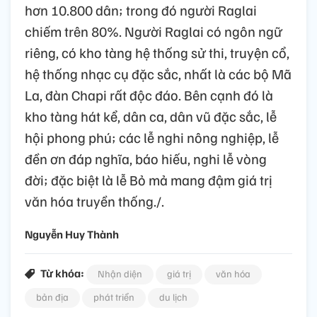
hơn 10.800 dân; trong đó người Raglai
chiếm trên 80%. Người Raglai có ngôn ngữ
riêng, có kho tàng hệ thống sử thi, truyện cổ,
hệ thống nhạc cụ đặc sắc, nhất là các bộ Mã
La, đàn Chapi rất độc đáo. Bên cạnh đó là
kho tàng hát kể, dân ca, dân vũ đặc sắc, lễ
hội phong phú; các lễ nghi nông nghiệp, lễ
đền ơn đáp nghĩa, báo hiếu, nghi lễ vòng
đời; đặc biệt là lễ Bỏ mả mang đậm giá trị
văn hóa truyền thống./.
Nguyễn Huy Thành
Từ khóa:
Nhận diện
giá trị
văn hóa
bản địa
phát triển
du lịch