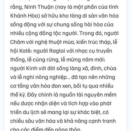
rằng, Ninh Thuận (nay là một phần của tỉnh
Khánh Hòa) sở hữu kho tàng di sản văn hóa
sống động với sự chung sống hài hòa của
nhiều cộng đồng tộc người. Trong đó, người
Chăm với nghệ thuật múa, kiến trúc tháp, lễ
hội Katê; người Raglai với nhạc cụ truyền
thống, lễ cúng rừng, lễ mừng năm mới;
người Kinh với đời sống làng xã, đình, chùa
và lễ nghi nông nghiệp… đã tạo nên những
cơ tầng văn hóa đan xen, bồi tụ qua nhiều
thế kỷ. Đây chính là nguồn tài nguyên mềm
nếu được nhận diện và tích hợp vào phát
triển du lịch sẽ mang lại sự khác biệt, có
chiều sâu văn hóa và khả năng cạnh tranh
cho các điểm đến nông thôn.