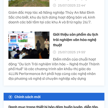
25/07/2025 22:44’
Giám đốc Hợp tác xã Nông nghiệp Thủy An Mai Đình
Sắc cho biết, khu du lịch dừng hoạt động bán vé, kinh
doanh các bãi tắm tại các khu A và B từ ngày 26/7.
Giới thiệu sản phẩm du lịch
trải nghiệm văn hóa-nghệ
thuật
25/07/2025 19:55’
Điểm nhấn của chuỗi hoạt
động "Du lịch Trải nghiệm Văn hóa – Nghệ thuật Thành
phố Huế" là các chương trình sân khấu-thị giác do
4LLIN Performance Art phối hợp cùng các nghệ nhân
địa phương và nghệ sĩ chuyên nghiệp xây dựng
Chính sách mới
Danh mục trang thiết bị bảo đảm huấn luyện, diễn tập,