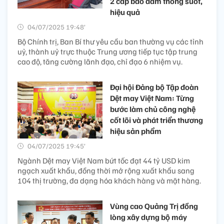
2 cấp bảo đảm thông suốt,
hiệu quả
04/07/2025 19:48’
Bộ Chính trị, Ban Bí thư yêu cầu ban thường vụ các tỉnh
uỷ, thành uỷ trực thuộc Trung ương tiếp tục tập trung
cao độ, tăng cường lãnh đạo, chỉ đạo 6 nhiệm vụ.
Đại hội Đảng bộ Tập đoàn
Dệt may Việt Nam: Từng
bước làm chủ công nghệ
cốt lõi và phát triển thương
hiệu sản phẩm
04/07/2025 19:45’
Ngành Dệt may Việt Nam bứt tốc đạt 44 tỷ USD kim
ngạch xuất khẩu, đồng thời mở rộng xuất khẩu sang
104 thị trường, đa dạng hóa khách hàng và mặt hàng.
Vùng cao Quảng Trị đồng
lòng xây dựng bộ máy