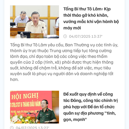
Tổng Bí thư Tô Lâm: Kịp
thời tháo gỡ khó khăn,
vướng mắc khi vận hành bộ
máy mới
04/07/2025 13:37’
Tổng Bí thư Tô Lâm yêu cầu, Ban Thường vụ các tỉnh ủy,
thành ủy trực thuộc Trung ương tiếp tục tăng cường
lãnh đạo, chỉ đạo toàn bộ các công việc theo thẩm
quyền của 2 cấp (tỉnh, xã) phải được thực hiện thông
suốt, không để chậm trễ, không để sót việc, mục tiêu
xuyên suốt là phục vụ người dân và doanh nghiệp tốt
hơn.
Đề xuất quy định về công
tác Đảng, công tác chính trị
phù hợp với Đề án tổ chức
quân sự địa phương "tinh,
gọn, mạnh"
04/07/2025 13:22’