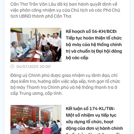
Cần Thơ Trần Văn Lâu đã ký ban hành quyết định về
việc phân công nhiệm vụ của Chủ tịch và các Phó Chủ
tịch UBND thành phố Cần Thơ.
Kế hoạch số 56-KH/BCĐ:
Tiếp tục hoàn thiện tổ chức
bộ máy của hệ thống chính
trị và chuẩn bị Đại hội đảng
bộ các cấp
04/07/2025 20:00’
Đảng uỷ Chính phủ được giao nhiệm vụ lãnh đạo, chỉ
đạo kiểm tra, hướng dẫn việc sắp xếp, tinh gọn tổ chức
bộ máy Thanh tra Chính phủ và hệ thống thanh tra ở
cấp Trung ương, cấp tỉnh.
Kết luận số 174-KL/TW:
Một số nhiệm vụ tiếp tục
xây dựng tổ chức, hoạt
động của đơn vị hành chính