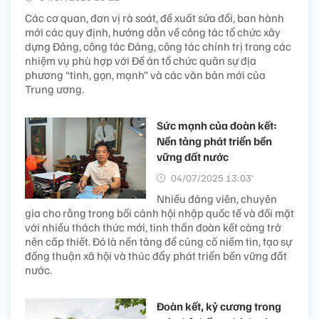
Các cơ quan, đơn vị rà soát, đề xuất sửa đổi, ban hành
mới các quy định, hướng dẫn về công tác tổ chức xây
dựng Đảng, công tác Đảng, công tác chính trị trong các
nhiệm vụ phù hợp với Đề án tổ chức quân sự địa
phương “tinh, gọn, mạnh” và các văn bản mới của
Trung ương.
Sức mạnh của đoàn kết:
Nền tảng phát triển bền
vững đất nước
04/07/2025 13:03’
Nhiều đảng viên, chuyên
gia cho rằng trong bối cảnh hội nhập quốc tế và đối mặt
với nhiều thách thức mới, tinh thần đoàn kết càng trở
nên cấp thiết. Đó là nền tảng để củng cố niềm tin, tạo sự
đồng thuận xã hội và thúc đẩy phát triển bền vững đất
nước.
Đoàn kết, kỷ cương trong