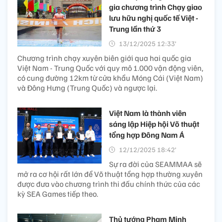
gia chương trình Chạy giao
lưu hữu nghị quốc tế Việt -
Trung lần thứ 3
13/12/2025 12:33’
Chương trình chạy xuyên biên giới qua hai quốc gia
Việt Nam - Trung Quốc với quy mô 1.000 vận động viên,
có cung đường 12km từ cửa khẩu Móng Cái (Việt Nam)
và Đông Hưng (Trung Quốc) và ngược lại.
Việt Nam là thành viên
sáng lập Hiệp hội Võ thuật
tổng hợp Đông Nam Á
12/12/2025 18:42’
Sự ra đời của SEAMMAA sẽ
mở ra cơ hội rất lớn để Võ thuật tổng hợp thường xuyên
được đưa vào chương trình thi đấu chính thức của các
kỳ SEA Games tiếp theo.
Thủ tướng Phạm Minh