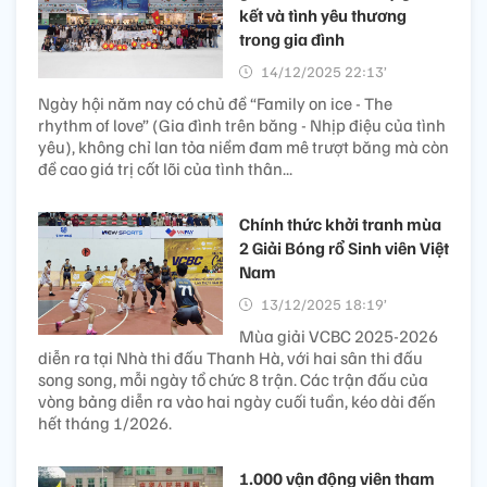
kết và tình yêu thương
trong gia đình
14/12/2025 22:13’
Ngày hội năm nay có chủ đề “Family on ice - The
rhythm of love” (Gia đình trên băng - Nhịp điệu của tình
yêu), không chỉ lan tỏa niềm đam mê trượt băng mà còn
đề cao giá trị cốt lõi của tình thân...
Chính thức khởi tranh mùa
2 Giải Bóng rổ Sinh viên Việt
Nam
13/12/2025 18:19’
Mùa giải VCBC 2025-2026
diễn ra tại Nhà thi đấu Thanh Hà, với hai sân thi đấu
song song, mỗi ngày tổ chức 8 trận. Các trận đấu của
vòng bảng diễn ra vào hai ngày cuối tuần, kéo dài đến
hết tháng 1/2026.
1.000 vận động viên tham