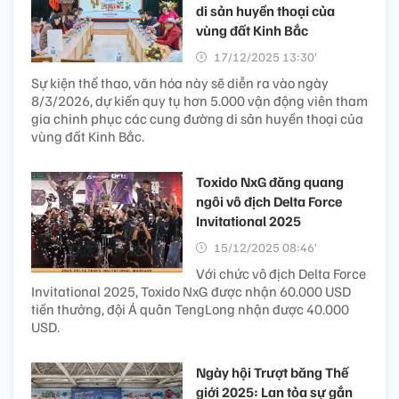
di sản huyền thoại của
vùng đất Kinh Bắc
17/12/2025 13:30’
Sự kiện thể thao, văn hóa này sẽ diễn ra vào ngày
8/3/2026, dự kiến quy tụ hơn 5.000 vận động viên tham
gia chinh phục các cung đường di sản huyền thoại của
vùng đất Kinh Bắc.
Toxido NxG đăng quang
ngôi vô địch Delta Force
Invitational 2025
15/12/2025 08:46’
Với chức vô địch Delta Force
Invitational 2025, Toxido NxG được nhận 60.000 USD
tiền thưởng, đội Á quân TengLong nhận được 40.000
USD.
Ngày hội Trượt băng Thế
giới 2025: Lan tỏa sự gắn