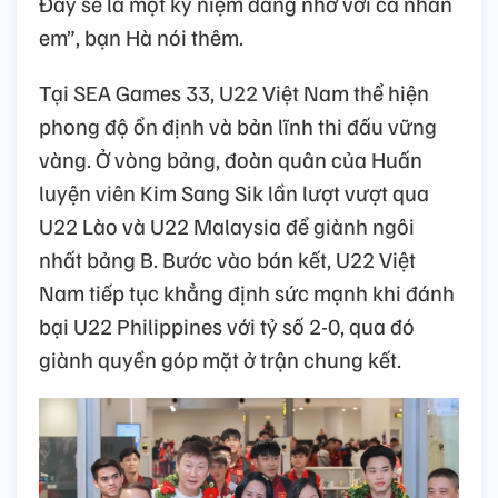
Đây sẽ là một kỷ niệm đáng nhớ với cá nhân
em”, bạn Hà nói thêm.
Tại SEA Games 33, U22 Việt Nam thể hiện
phong độ ổn định và bản lĩnh thi đấu vững
vàng. Ở vòng bảng, đoàn quân của Huấn
luyện viên Kim Sang Sik lần lượt vượt qua
U22 Lào và U22 Malaysia để giành ngôi
nhất bảng B. Bước vào bán kết, U22 Việt
Nam tiếp tục khẳng định sức mạnh khi đánh
bại U22 Philippines với tỷ số 2-0, qua đó
giành quyền góp mặt ở trận chung kết.