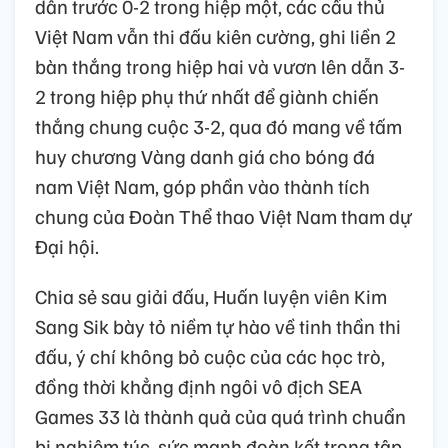
dẫn trước 0-2 trong hiệp một, các cầu thủ
Việt Nam vẫn thi đấu kiên cường, ghi liền 2
bàn thắng trong hiệp hai và vươn lên dẫn 3-
2 trong hiệp phụ thứ nhất để giành chiến
thắng chung cuộc 3-2, qua đó mang về tấm
huy chương Vàng danh giá cho bóng đá
nam Việt Nam, góp phần vào thành tích
chung của Đoàn Thể thao Việt Nam tham dự
Đại hội.
Chia sẻ sau giải đấu, Huấn luyện viên Kim
Sang Sik bày tỏ niềm tự hào về tinh thần thi
đấu, ý chí không bỏ cuộc của các học trò,
đồng thời khẳng định ngôi vô địch SEA
Games 33 là thành quả của quá trình chuẩn
bị nghiêm túc, sức mạnh đoàn kết trong tập