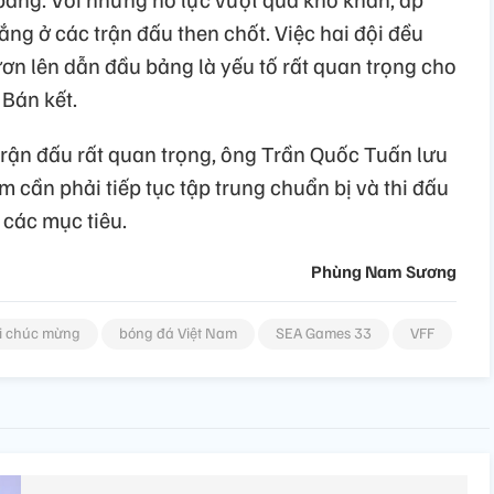
ắng ở các trận đấu then chốt. Việc hai đội đều
ươn lên dẫn đầu bảng là yếu tố rất quan trọng cho
 Bán kết.
trận đấu rất quan trọng, ông Trần Quốc Tuấn lưu
m cần phải tiếp tục tập trung chuẩn bị và thi đấu
 các mục tiêu.
Phùng Nam Sương
ời chúc mừng
bóng đá Việt Nam
SEA Games 33
VFF