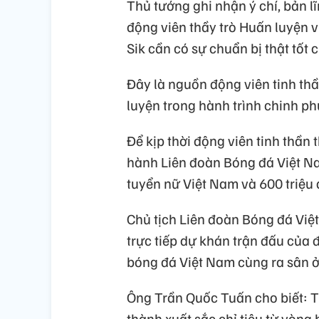
Thủ tướng ghi nhận ý chí, bản lĩ
động viên thầy trò Huấn luyện 
Sik cần có sự chuẩn bị thật tốt 
Đây là nguồn động viên tinh thầ
luyện trong hành trình chinh phụ
Để kịp thời động viên tinh thần
hành Liên đoàn Bóng đá Việt Na
tuyển nữ Việt Nam và 600 triệu 
Chủ tịch Liên đoàn Bóng đá Việ
trực tiếp dự khán trận đấu của đ
bóng đá Việt Nam cùng ra sân ở
Ông Trần Quốc Tuấn cho biết: T
thành xuất sắc chỉ tiêu từ vòng