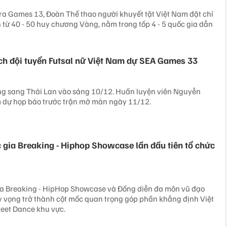
 Games 13, Đoàn Thể thao người khuyết tật Việt Nam đặt chỉ
 từ 40 - 50 huy chương Vàng, nằm trong tốp 4 - 5 quốc gia dẫn
h đội tuyển Futsal nữ Việt Nam dự SEA Games 33
ờng sang Thái Lan vào sáng 10/12. Huấn luyện viên Nguyễn
 dự họp báo trước trận mở màn ngày 11/12.
c gia Breaking - Hiphop Showcase lần đầu tiên tổ chức
gia Breaking - HipHop Showcase và Đồng diễn đa môn vũ đạo
kỳ vọng trở thành cột mốc quan trọng góp phần khẳng định Việt
reet Dance khu vực.