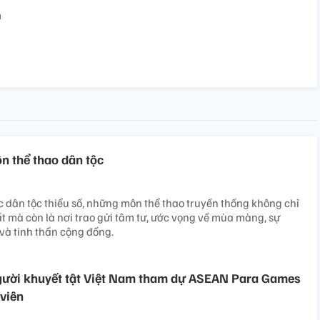
m
n thể thao dân tộc
c dân tộc thiểu số, những môn thể thao truyền thống không chỉ
ất mà còn là nơi trao gửi tâm tư, ước vọng về mùa màng, sự
và tinh thần cộng đồng.
gười khuyết tật Việt Nam tham dự ASEAN Para Games
 viên