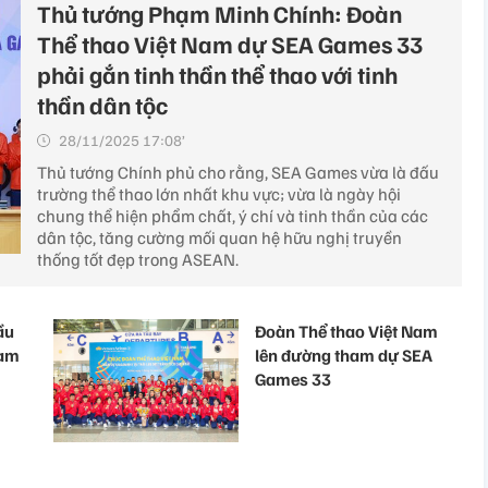
Thủ tướng Phạm Minh Chính: Đoàn
Thể thao Việt Nam dự SEA Games 33
phải gắn tinh thần thể thao với tinh
thần dân tộc
28/11/2025 17:08’
Thủ tướng Chính phủ cho rằng, SEA Games vừa là đấu
trường thể thao lớn nhất khu vực; vừa là ngày hội
chung thể hiện phẩm chất, ý chí và tinh thần của các
dân tộc, tăng cường mối quan hệ hữu nghị truyền
thống tốt đẹp trong ASEAN.
ầu
Đoàn Thể thao Việt Nam
Nam
lên đường tham dự SEA
Games 33