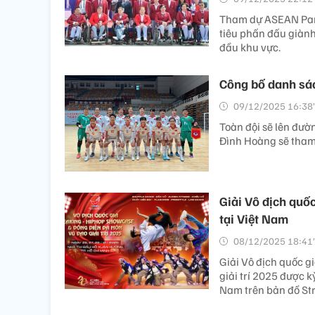
Tham dự ASEAN Para
tiêu phấn đấu giành
đầu khu vực.
Công bố danh sác
09/12/2025 16:38’
Toàn đội sẽ lên đư
Đình Hoàng sẽ tham
Giải Vô địch quố
tại Việt Nam
08/12/2025 18:41’
Giải Vô địch quốc 
giải trí 2025 được 
Nam trên bản đồ St