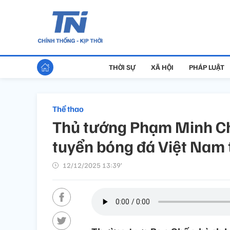
THỜI SỰ
XÃ HỘI
PHÁP LUẬT
Thể thao
Thủ tướng Phạm Minh Chí
tuyển bóng đá Việt Nam
12/12/2025 13:39’