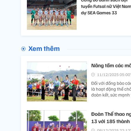
tuyển Futsal nữ Việt Na
dự SEA Games 33
Xem thêm
Nâng tầm các mô
11/12/2025 05:00’
Đối với đồng bào cá
là hoạt động thể ch
đoàn kết, sức mạnh 
Đoàn Thể thao n
13 với 185 thành
09/12/2025 22:12’