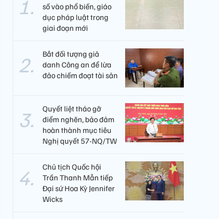
số vào phổ biến, giáo
dục pháp luật trong
giai đoạn mới
Bắt đối tượng giả
danh Công an để lừa
đảo chiếm đoạt tài sản
Quyết liệt tháo gỡ
điểm nghẽn, bảo đảm
hoàn thành mục tiêu
Nghị quyết 57-NQ/TW
Chủ tịch Quốc hội
Trần Thanh Mẫn tiếp
Đại sứ Hoa Kỳ Jennifer
Wicks