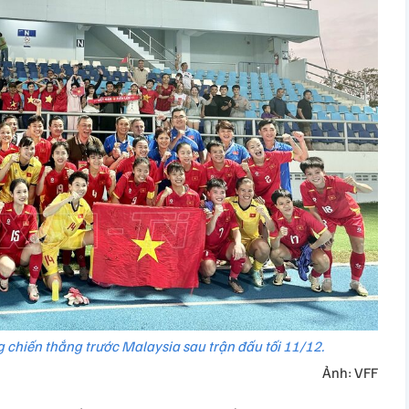
 chiến thắng trước Malaysia sau trận đấu tối 11/12.
Ảnh: VFF