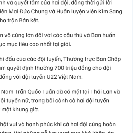
nh và quyết tâm của hai đội, đồng thời gửi lời
viên Mai Đức Chung và Huấn luyện viên Kim Sang
cho trận Bán kết.
n vô cùng lớn đối với các cầu thủ và Ban huấn
c mục tiêu cao nhất tại giải.
 thi đấu của các đội tuyển, Thường trực Ban Chấp
m quyết định thưởng 700 triệu đồng cho đội
đồng với đội tuyển U22 Việt Nam.
t Nam Trần Quốc Tuấn đã có mặt tại Thái Lan và
ội tuyển nữ, trong bối cảnh cả hai đội tuyển
 một khung giờ.
hật vui và hạnh phúc khi cả hai đội cùng hoàn
 bảng. Với những nỗ lực vượt qua khó khăn, áp