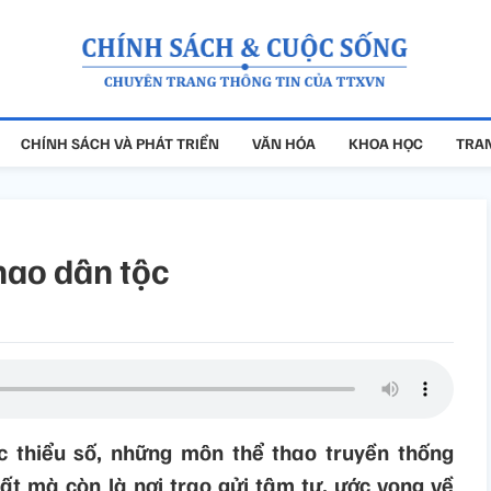
CHÍNH SÁCH VÀ PHÁT TRIỂN
VĂN HÓA
KHOA HỌC
TRAN
hao dân tộc
c thiểu số, những môn thể thao truyền thống
ất mà còn là nơi trao gửi tâm tư, ước vọng về