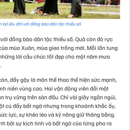
 bó lâu đời với đồng bào dân tộc thiểu số.
với đồng bào dân tộc thiểu số. Quả còn đỏ rực
 của mùa Xuân, mùa gieo trồng mới. Mỗi lần tung
 những lời cầu chúc tốt đẹp cho một năm mưa
.
òn, đẩy gậy là môn thể thao thể hiện sức mạnh,
hanh niên vùng cao. Hai vận động viên đối mặt
n trụ vững trên sàn đấu. Chỉ vài giây ngắn ngủi,
một cú đẩy bất ngờ nhưng trong khoảnh khắc ấy,
sức lực, sự khéo léo và kỹ năng giữ thăng bằng.
h bởi sự kịch tính và bất ngờ của từng pha ra