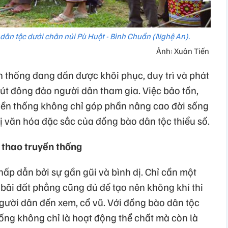
 dân tộc dưới chân núi Pù Huột - Bình Chuẩn (Nghệ An).
Ảnh: Xuân Tiến
n thống đang dần được khôi phục, duy trì và phát
 hút đông đảo người dân tham gia. Việc bảo tồn,
uyền thống không chỉ góp phần nâng cao đời sống
rị văn hóa đặc sắc của đồng bào dân tộc thiểu số.
 thao truyền thống
ấp dẫn bởi sự gần gũi và bình dị. Chỉ cần một
bãi đất phẳng cũng đủ để tạo nên không khí thi
người dân đến xem, cổ vũ. Với đồng bào dân tộc
hống không chỉ là hoạt động thể chất mà còn là