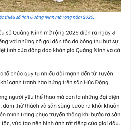
tộc thiểu số tỉnh Quảng Ninh mở rộng năm 2025.
iểu số Quảng Ninh mở rộng 2025 diễn ra ngày 3-
tiếng với những cô gái dân tộc đá bóng thu hút sự
hiệt tình của đông đảo khán giả Quảng Ninh và cả
ợc tổ chức quy tụ nhiều đội mạnh đến từ Tuyên
khí cạnh tranh hào hứng trên sân Húc Động.
ững người yêu thể thao mà còn là những đại diện
ẽ, dám thử thách và sẵn sàng bước ra khỏi khuôn
lên mình trang phục truyền thống khi bước ra sân
tộc, vừa tạo nên hình ảnh rất riêng của giải đấu.