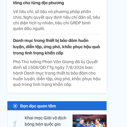
tăng cho từng địa phương
Về tiêu chí, số liệu và phương pháp phân
chia, Nghị quyết quy định tiêu chí dân số, tiêu
chí diện tích tự nhiên, tiêu chí GRDP bình
quân đầu người.
Danh mục trang thiết bị bảo đảm huấn
luyện, diễn tập, ứng phó, khắc phục hậu quả
trong tình trạng khẩn cấp
Phó Thủ tướng Phan Văn Giang đã ký Quyết
định số 1508/QĐ-TTg ngày 7/8/2026 ban
hành Danh mục trang thiết bị bảo đảm cho
huấn luyện, diễn tập, ứng phó, khắc phục hậu
quả trong tình trạng khẩn cấp.
Bạn đọc quan tâm
Khai mạc Giải vô địch
bóng bàn quốc gia