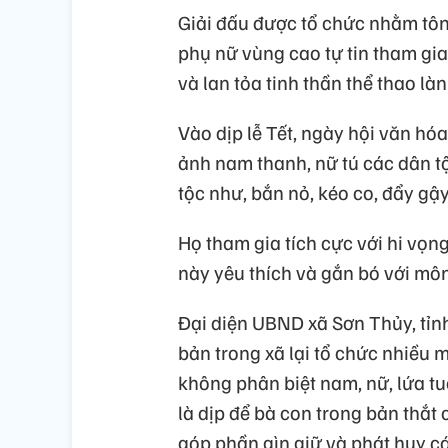
Giải đấu được tổ chức nhằm tôn
phụ nữ vùng cao tự tin tham gi
và lan tỏa tinh thần thể thao l
Vào dịp lễ Tết, ngày hội văn hó
ảnh nam thanh, nữ tú các dân t
tộc như, bắn nỏ, kéo co, đẩy gậ
Họ tham gia tích cực với hi vọng
này yêu thích và gắn bó với môn
Đại diện UBND xã Sơn Thủy, tỉnh 
bản trong xã lại tổ chức nhiều 
không phân biệt nam, nữ, lứa t
là dịp để bà con trong bản thắt 
góp phần gìn giữ và phát huy c