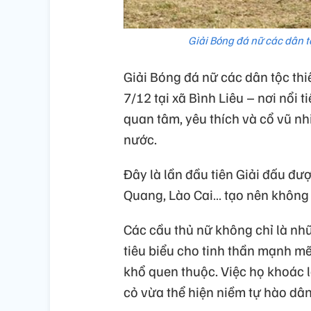
Giải Bóng đá nữ các dân 
Giải Bóng đá nữ các dân tộc th
7/12 tại xã Bình Liêu – nơi nổi 
quan tâm, yêu thích và cổ vũ n
nước.
Đây là lần đầu tiên Giải đấu đư
Quang, Lào Cai… tạo nên không 
Các cầu thủ nữ không chỉ là nh
tiêu biểu cho tinh thần mạnh m
khổ quen thuộc. Việc họ khoác 
cỏ vừa thể hiện niềm tự hào dân 