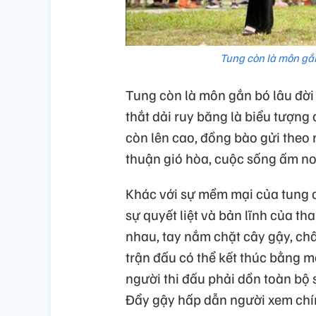
Tung còn là môn gắn
Tung còn là môn gắn bó lâu đời 
thắt dải ruy băng là biểu tượng
còn lên cao, đồng bào gửi theo
thuận gió hòa, cuộc sống ấm no
Khác với sự mềm mại của tung c
sự quyết liệt và bản lĩnh của t
nhau, tay nắm chặt cây gậy, châ
trận đấu có thể kết thúc bằng 
người thi đấu phải dồn toàn bộ 
Đẩy gậy hấp dẫn người xem chín