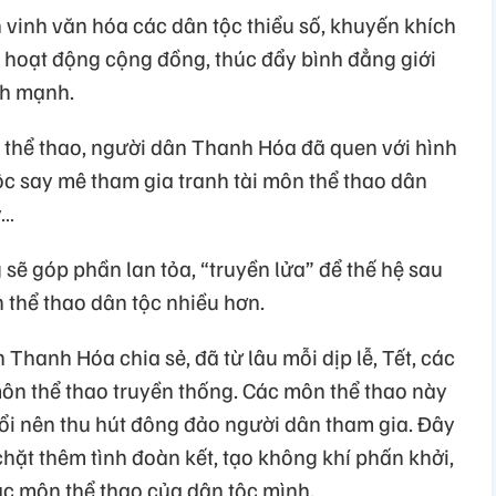
 vinh văn hóa các dân tộc thiểu số, khuyến khích
a hoạt động cộng đồng, thúc đẩy bình đẳng giới
ành mạnh.
a thể thao, người dân Thanh Hóa đã quen với hình
ộc say mê tham gia tranh tài môn thể thao dân
y…
 sẽ góp phần lan tỏa, “truyền lửa” để thế hệ sau
 thể thao dân tộc nhiều hơn.
Thanh Hóa chia sẻ, đã từ lâu mỗi dịp lễ, Tết, các
môn thể thao truyền thống. Các môn thể thao này
uổi nên thu hút đông đảo người dân tham gia. Đây
chặt thêm tình đoàn kết, tạo không khí phấn khởi,
ác môn thể thao của dân tộc mình.