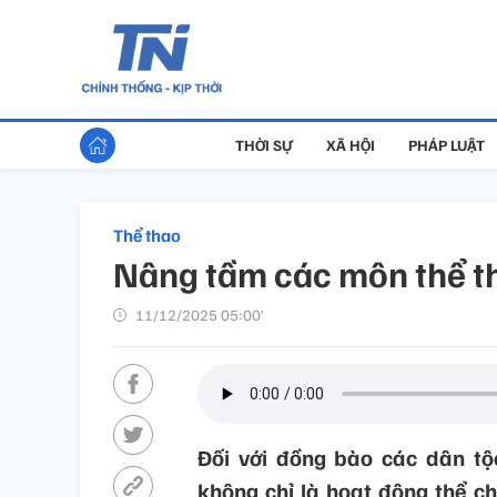
THỜI SỰ
XÃ HỘI
PHÁP LUẬT
Thể thao
Nâng tầm các môn thể t
11/12/2025 05:00’
Đối với đồng bào các dân tộ
không chỉ là hoạt động thể ch