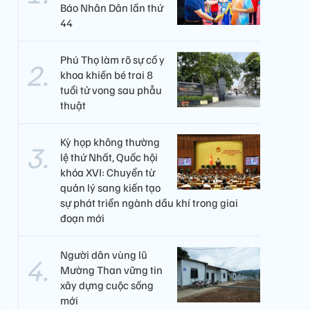
Báo Nhân Dân lần thứ
44
Phú Thọ làm rõ sự cố y
khoa khiến bé trai 8
tuổi tử vong sau phẫu
thuật
Kỳ họp không thường
lệ thứ Nhất, Quốc hội
khóa XVI: Chuyển từ
quản lý sang kiến tạo
sự phát triển ngành dầu khí trong giai
đoạn mới
Người dân vùng lũ
Mường Than vững tin
xây dựng cuộc sống
mới