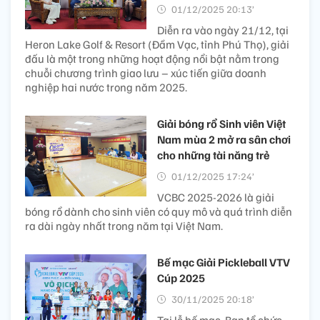
01/12/2025 20:13’
Diễn ra vào ngày 21/12, tại
Heron Lake Golf & Resort (Đầm Vạc, tỉnh Phú Thọ), giải
đấu là một trong những hoạt động nổi bật nằm trong
chuỗi chương trình giao lưu – xúc tiến giữa doanh
nghiệp hai nước trong năm 2025.
Giải bóng rổ Sinh viên Việt
Nam mùa 2 mở ra sân chơi
cho những tài năng trẻ
01/12/2025 17:24’
VCBC 2025-2026 là giải
bóng rổ dành cho sinh viên có quy mô và quá trình diễn
ra dài ngày nhất trong năm tại Việt Nam.
Bế mạc Giải Pickleball VTV
Cúp 2025
30/11/2025 20:18’
Tại lễ bế mạc, Ban tổ chức