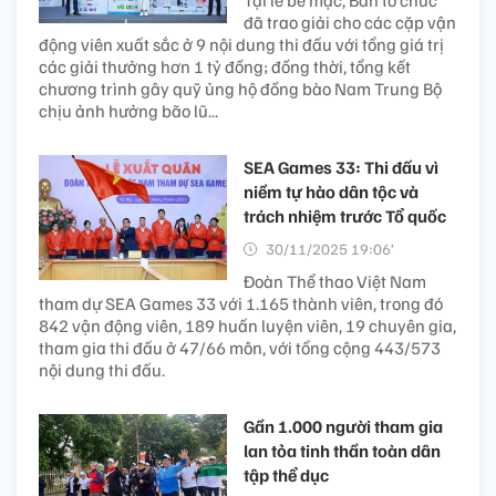
đã trao giải cho các cặp vận
động viên xuất sắc ở 9 nội dung thi đấu với tổng giá trị
các giải thưởng hơn 1 tỷ đồng; đồng thời, tổng kết
chương trình gây quỹ ủng hộ đồng bào Nam Trung Bộ
chịu ảnh hưởng bão lũ...
SEA Games 33: Thi đấu vì
niềm tự hào dân tộc và
trách nhiệm trước Tổ quốc
30/11/2025 19:06’
Đoàn Thể thao Việt Nam
tham dự SEA Games 33 với 1.165 thành viên, trong đó
842 vận động viên, 189 huấn luyện viên, 19 chuyên gia,
tham gia thi đấu ở 47/66 môn, với tổng cộng 443/573
nội dung thi đấu.
Gần 1.000 người tham gia
lan tỏa tinh thần toàn dân
tập thể dục