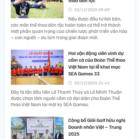
thao dân tộc
03/12/2025 09:09’
Nếu được đầu tư bài bản,
các môn thể thao dân tộc hoàn toàn có thể trở thành
một phần quan trọng của chiến lược phát triển văn hóa
– con người – du lịch trong giai đoạn mới.
Hai vận động viên vinh dự
cầm cờ của Đoàn Thể thao
Việt Nam tại lễ khai mạc
SEA Games 33
02/12/2025 21:41’
Đây là lần đầu tiên Lê Thanh Thúy và Lê Minh Thuận
được chọn làm người cầm cờ đại diện cho Đoàn Thể
thao Việt Nam tại một kỳ SEA Games.
Công bố Giải Golf hữu nghị
Doanh nhân Việt – Trung
2025