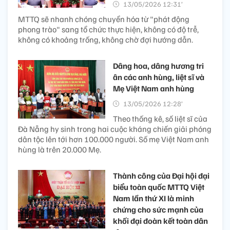
13/05/2026 12:31’
MTTQ sẽ nhanh chóng chuyển hóa từ "phát động
phong trào" sang tổ chức thực hiện, không có độ trễ,
không có khoảng trống, không chờ đợi hướng dẫn.
Dâng hoa, dâng hương tri
ân các anh hùng, liệt sĩ và
Mẹ Việt Nam anh hùng
13/05/2026 12:28’
Theo thống kê, số liệt sĩ của
Đà Nẵng hy sinh trong hai cuộc kháng chiến giải phóng
dân tộc lên tới hơn 100.000 người. Số mẹ Việt Nam anh
hùng là trên 20.000 Mẹ.
Thành công của Đại hội đại
biểu toàn quốc MTTQ Việt
Nam lần thứ XI là minh
chứng cho sức mạnh của
khối đại đoàn kết toàn dân