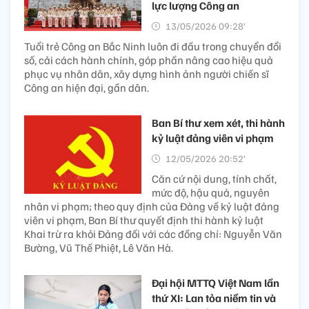
lực lượng Công an
13/05/2026 09:28’
Tuổi trẻ Công an Bắc Ninh luôn đi đầu trong chuyển đổi
số, cải cách hành chính, góp phần nâng cao hiệu quả
phục vụ nhân dân, xây dựng hình ảnh người chiến sĩ
Công an hiện đại, gần dân.
Ban Bí thư xem xét, thi hành
kỷ luật đảng viên vi phạm
12/05/2026 20:52’
Căn cứ nội dung, tính chất,
mức độ, hậu quả, nguyên
nhân vi phạm; theo quy định của Đảng về kỷ luật đảng
viên vi phạm, Ban Bí thư quyết định thi hành kỷ luật
Khai trừ ra khỏi Đảng đối với các đồng chí: Nguyễn Văn
Bường, Vũ Thế Phiệt, Lê Văn Hà.
Đại hội MTTQ Việt Nam lần
thứ XI: Lan tỏa niềm tin và