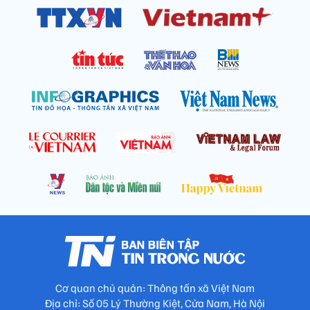
Cơ quan chủ quản: Thông tấn xã Việt Nam
Địa chỉ: Số 05 Lý Thường Kiệt, Cửa Nam, Hà Nội