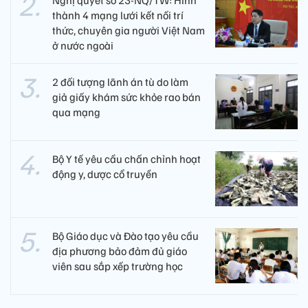
Nghị quyết số 23-NQ/TW: Hình
thành 4 mạng lưới kết nối trí
thức, chuyên gia người Việt Nam
ở nước ngoài
2 đối tượng lãnh án tù do làm
giả giấy khám sức khỏe rao bán
qua mạng
Bộ Y tế yêu cầu chấn chỉnh hoạt
động y, dược cổ truyền
Bộ Giáo dục và Đào tạo yêu cầu
địa phương bảo đảm đủ giáo
viên sau sắp xếp trường học