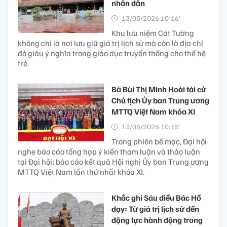
nhân dân
13/05/2026 10:16’
Khu lưu niệm Cát Tường
không chỉ là nơi lưu giữ giá trị lịch sử mà còn là địa chỉ
đỏ giàu ý nghĩa trong giáo dục truyền thống cho thế hệ
trẻ.
Bà Bùi Thị Minh Hoài tái cử
Chủ tịch Ủy ban Trung ương
MTTQ Việt Nam khóa XI
13/05/2026 10:15’
Trong phiên bế mạc, Đại hội
nghe báo cáo tổng hợp ý kiến tham luận và thảo luận
tại Đại hội; báo cáo kết quả Hội nghị Ủy ban Trung ương
MTTQ Việt Nam lần thứ nhất khóa XI.
Khắc ghi Sáu điều Bác Hồ
dạy: Từ giá trị lịch sử đến
động lực hành động trong