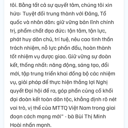
tôi. Bằng tất cả sự quyết tâm, chúng tôi xin
hứa: Tuyệt đối trung thành với Đảng, Tổ
quốc và nhân dân; giữ vững bản lĩnh chính
trị, phẩm chất đạo đức; tận tâm, tận lực,
phát huy dân chủ, trí tuệ, nêu cao tinh thần
trách nhiệm, nỗ lực phấn đấu, hoàn thành
tốt nhiệm vụ được giao. Giữ vững sự đoàn
kết, thống nhất; năng động, sáng tạo, đổi
mới, tập trung triển khai đồng bộ các nhiệm
vụ, giải pháp để thực hiện thắng lợi Nghị
quyết Đại hội đề ra, góp phần củng cố khối
đại đoàn kết toàn dân tộc, khẳng định rõ nét
vai trò, vị thế của MTTQ Việt Nam trong giai
đoạn cách mạng mới" - bà Bùi Thị Minh
Hoài nhấn mạnh.