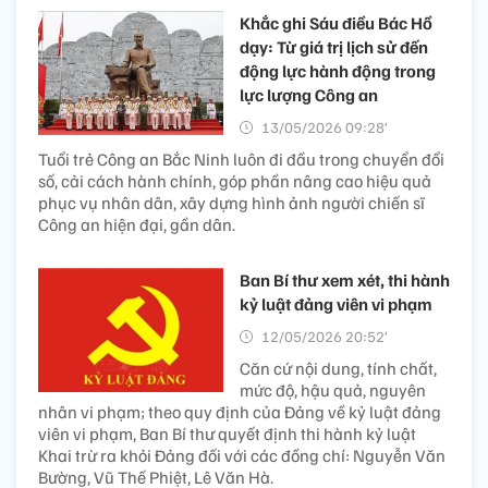
Khắc ghi Sáu điều Bác Hồ
dạy: Từ giá trị lịch sử đến
động lực hành động trong
lực lượng Công an
13/05/2026 09:28’
Tuổi trẻ Công an Bắc Ninh luôn đi đầu trong chuyển đổi
số, cải cách hành chính, góp phần nâng cao hiệu quả
phục vụ nhân dân, xây dựng hình ảnh người chiến sĩ
Công an hiện đại, gần dân.
Ban Bí thư xem xét, thi hành
kỷ luật đảng viên vi phạm
12/05/2026 20:52’
Căn cứ nội dung, tính chất,
mức độ, hậu quả, nguyên
nhân vi phạm; theo quy định của Đảng về kỷ luật đảng
viên vi phạm, Ban Bí thư quyết định thi hành kỷ luật
Khai trừ ra khỏi Đảng đối với các đồng chí: Nguyễn Văn
Bường, Vũ Thế Phiệt, Lê Văn Hà.