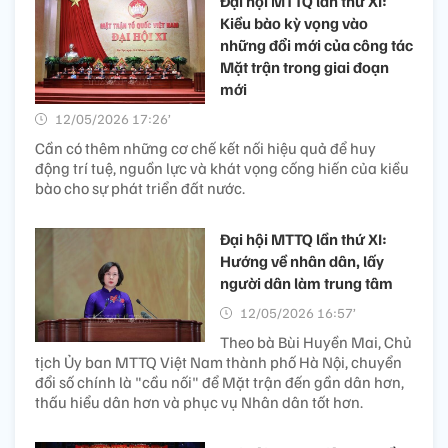
Đại hội MTTQ lần thứ XI:
Kiều bào kỳ vọng vào
những đổi mới của công tác
Mặt trận trong giai đoạn
mới
12/05/2026 17:26’
Cần có thêm những cơ chế kết nối hiệu quả để huy
động trí tuệ, nguồn lực và khát vọng cống hiến của kiều
bào cho sự phát triển đất nước.
Đại hội MTTQ lần thứ XI:
Hướng về nhân dân, lấy
người dân làm trung tâm
12/05/2026 16:57’
Theo bà Bùi Huyền Mai, Chủ
tịch Ủy ban MTTQ Việt Nam thành phố Hà Nội, chuyển
đổi số chính là "cầu nối" để Mặt trận đến gần dân hơn,
thấu hiểu dân hơn và phục vụ Nhân dân tốt hơn.