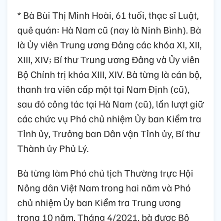
* Bà Bùi Thị Minh Hoài, 61 tuổi, thạc sĩ Luật,
quê quán: Hà Nam cũ (nay là Ninh Bình). Bà
là Ủy viên Trung ương Đảng các khóa XI, XII,
XIII, XIV; Bí thư Trung ương Đảng và Ủy viên
Bộ Chính trị khóa XIII, XIV. Bà từng là cán bộ,
thanh tra viên cấp một tại Nam Định (cũ),
sau đó công tác tại Hà Nam (cũ), lần lượt giữ
các chức vụ Phó chủ nhiệm Ủy ban Kiểm tra
Tỉnh ủy, Trưởng ban Dân vận Tỉnh ủy, Bí thư
Thành ủy Phủ Lý.
Bà từng làm Phó chủ tịch Thường trực Hội
Nông dân Việt Nam trong hai năm và Phó
chủ nhiệm Ủy ban Kiểm tra Trung ương
trong 10 năm. Tháng 4/2021, bà được Bộ