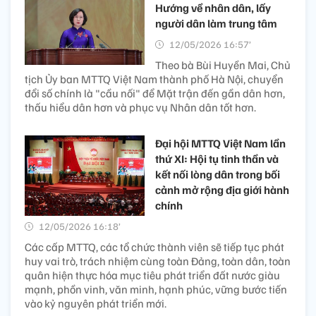
Hướng về nhân dân, lấy
người dân làm trung tâm
12/05/2026 16:57’
Theo bà Bùi Huyền Mai, Chủ
tịch Ủy ban MTTQ Việt Nam thành phố Hà Nội, chuyển
đổi số chính là "cầu nối" để Mặt trận đến gần dân hơn,
thấu hiểu dân hơn và phục vụ Nhân dân tốt hơn.
Đại hội MTTQ Việt Nam lần
thứ XI: Hội tụ tinh thần và
kết nối lòng dân trong bối
cảnh mở rộng địa giới hành
chính
12/05/2026 16:18’
Các cấp MTTQ, các tổ chức thành viên sẽ tiếp tục phát
huy vai trò, trách nhiệm cùng toàn Đảng, toàn dân, toàn
quân hiện thực hóa mục tiêu phát triển đất nước giàu
mạnh, phồn vinh, văn minh, hạnh phúc, vững bước tiến
vào kỷ nguyên phát triển mới.