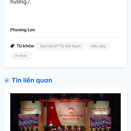
hương./.
Phương Lan
Từ khóa:
Đại hội MTTQ Việt Nam
kiều bào
tri thức
Tin liên quan