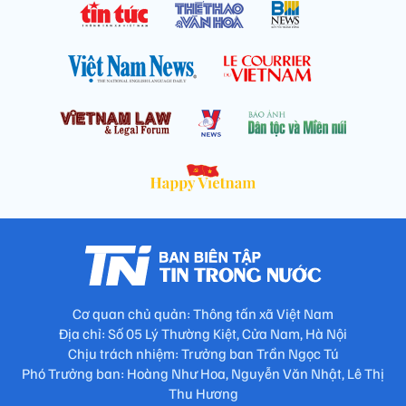
Cơ quan chủ quản: Thông tấn xã Việt Nam
Địa chỉ: Số 05 Lý Thường Kiệt, Cửa Nam, Hà Nội
Chịu trách nhiệm: Trưởng ban Trần Ngọc Tú
Phó Trưởng ban: Hoàng Như Hoa, Nguyễn Văn Nhật, Lê Thị
Thu Hương