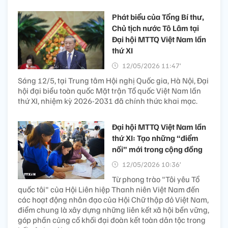
Phát biểu của Tổng Bí thư,
Chủ tịch nước Tô Lâm tại
Đại hội MTTQ Việt Nam lần
thứ XI
12/05/2026 11:47’
Sáng 12/5, tại Trung tâm Hội nghị Quốc gia, Hà Nội, Đại
hội đại biểu toàn quốc Mặt trận Tổ quốc Việt Nam lần
thứ XI, nhiệm kỳ 2026-2031 đã chính thức khai mạc.
Đại hội MTTQ Việt Nam lần
thứ XI: Tạo những “điểm
nối” mới trong cộng đồng
12/05/2026 10:36’
Từ phong trào "Tôi yêu Tổ
quốc tôi" của Hội Liên hiệp Thanh niên Việt Nam đến
các hoạt động nhân đạo của Hội Chữ thập đỏ Việt Nam,
điểm chung là xây dựng những liên kết xã hội bền vững,
góp phần củng cố khối đại đoàn kết toàn dân tộc trong