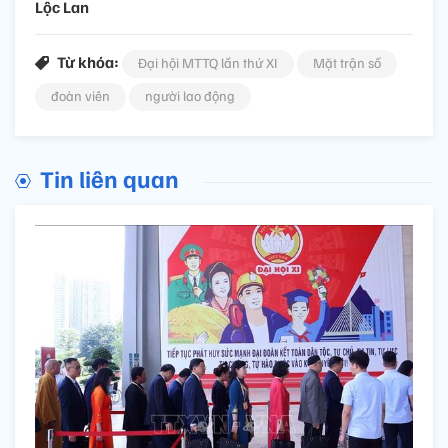
Lộc Lan
Từ khóa:
Đại hội MTTQ lần thứ XI
Mặt trận số
đoàn viên
người lao động
Tin liên quan