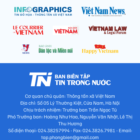
Cơ quan chủ quản: Thông tấn xã Việt Nam
Địa chỉ: Số 05 Lý Thường Kiệt, Cửa Nam, Hà Nội
Chịu trách nhiệm: Trưởng ban Trần Ngọc Tú
Phó Trưởng ban: Hoàng Như Hoa, Nguyễn Văn Nhật, Lê Thị
Thu Hương
Số điện thoại: 024.38257994 - Fax: 024.3826.7981 - Email:
tap.phongbien@gmail.com