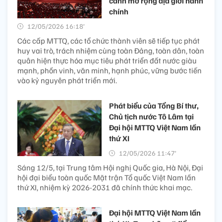
cảnh mở rộng địa giới hành
chính
12/05/2026 16:18’
Các cấp MTTQ, các tổ chức thành viên sẽ tiếp tục phát
huy vai trò, trách nhiệm cùng toàn Đảng, toàn dân, toàn
quân hiện thực hóa mục tiêu phát triển đất nước giàu
mạnh, phồn vinh, văn minh, hạnh phúc, vững bước tiến
vào kỷ nguyên phát triển mới.
Phát biểu của Tổng Bí thư,
Chủ tịch nước Tô Lâm tại
Đại hội MTTQ Việt Nam lần
thứ XI
12/05/2026 11:47’
Sáng 12/5, tại Trung tâm Hội nghị Quốc gia, Hà Nội, Đại
hội đại biểu toàn quốc Mặt trận Tổ quốc Việt Nam lần
thứ XI, nhiệm kỳ 2026-2031 đã chính thức khai mạc.
Đại hội MTTQ Việt Nam lần