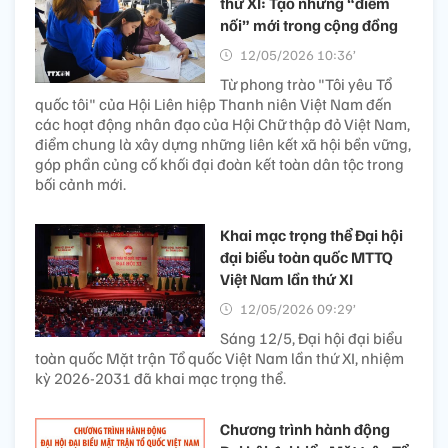
thứ XI: Tạo những “điểm
nối” mới trong cộng đồng
12/05/2026 10:36’
Từ phong trào "Tôi yêu Tổ
quốc tôi" của Hội Liên hiệp Thanh niên Việt Nam đến
các hoạt động nhân đạo của Hội Chữ thập đỏ Việt Nam,
điểm chung là xây dựng những liên kết xã hội bền vững,
góp phần củng cố khối đại đoàn kết toàn dân tộc trong
bối cảnh mới.
Khai mạc trọng thể Đại hội
đại biểu toàn quốc MTTQ
Việt Nam lần thứ XI
12/05/2026 09:29’
Sáng 12/5, Đại hội đại biểu
toàn quốc Mặt trận Tổ quốc Việt Nam lần thứ XI, nhiệm
kỳ 2026-2031 đã khai mạc trọng thể.
Chương trình hành động