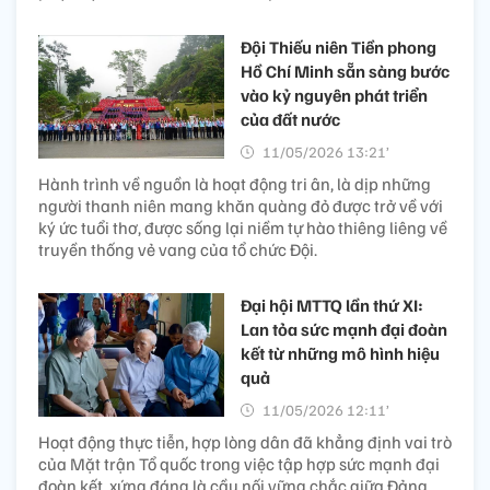
Đội Thiếu niên Tiền phong
Hồ Chí Minh sẵn sàng bước
vào kỷ nguyên phát triển
của đất nước
11/05/2026 13:21’
Hành trình về nguồn là hoạt động tri ân, là dịp những
người thanh niên mang khăn quàng đỏ được trở về với
ký ức tuổi thơ, được sống lại niềm tự hào thiêng liêng về
truyền thống vẻ vang của tổ chức Đội.
Đại hội MTTQ lần thứ XI:
Lan tỏa sức mạnh đại đoàn
kết từ những mô hình hiệu
quả
11/05/2026 12:11’
Hoạt động thực tiễn, hợp lòng dân đã khẳng định vai trò
của Mặt trận Tổ quốc trong việc tập hợp sức mạnh đại
đoàn kết, xứng đáng là cầu nối vững chắc giữa Đảng,