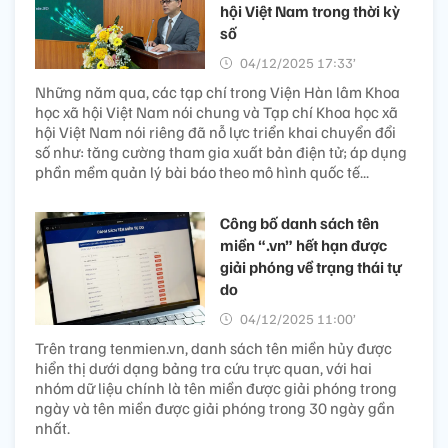
hội Việt Nam trong thời kỳ
số
04/12/2025 17:33’
Những năm qua, các tạp chí trong Viện Hàn lâm Khoa
học xã hội Việt Nam nói chung và Tạp chí Khoa học xã
hội Việt Nam nói riêng đã nỗ lực triển khai chuyển đổi
số như: tăng cường tham gia xuất bản điện tử; áp dụng
phần mềm quản lý bài báo theo mô hình quốc tế...
Công bố danh sách tên
miền “.vn” hết hạn được
giải phóng về trạng thái tự
do
04/12/2025 11:00’
Trên trang tenmien.vn, danh sách tên miền hủy được
hiển thị dưới dạng bảng tra cứu trực quan, với hai
nhóm dữ liệu chính là tên miền được giải phóng trong
ngày và tên miền được giải phóng trong 30 ngày gần
nhất.