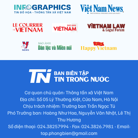
Cơ quan chủ quản: Thông tấn xã Việt Nam
Địa chỉ: Số 05 Lý Thường Kiệt, Cửa Nam, Hà Nội
Chịu trách nhiệm: Trưởng ban Trần Ngọc Tú
Phó Trưởng ban: Hoàng Như Hoa, Nguyễn Văn Nhật, Lê Thị
Thu Hương
Số điện thoại: 024.38257994 - Fax: 024.3826.7981 - Email:
tap.phongbien@gmail.com