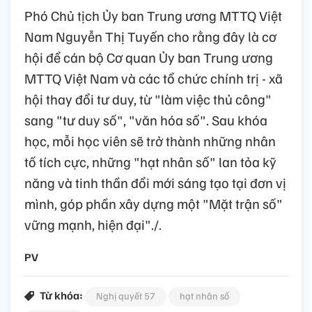
Phó Chủ tịch Ủy ban Trung ương MTTQ Việt
Nam Nguyễn Thị Tuyến cho rằng đây là cơ
hội để cán bộ Cơ quan Ủy ban Trung ương
MTTQ Việt Nam và các tổ chức chính trị - xã
hội thay đổi tư duy, từ "làm việc thủ công"
sang "tư duy số", "văn hóa số". Sau khóa
học, mỗi học viên sẽ trở thành những nhân
tố tích cực, những "hạt nhân số" lan tỏa kỹ
năng và tinh thần đổi mới sáng tạo tại đơn vị
mình, góp phần xây dựng một "Mặt trận số"
vững mạnh, hiện đại"./.
PV
Từ khóa:
Nghị quyết 57
hạt nhân số