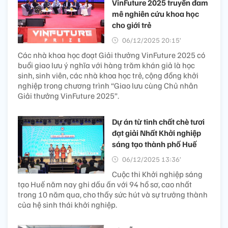
VinFuture 2025 truyền đam
mê nghiên cứu khoa học
cho giới trẻ
06/12/2025 20:15’
Các nhà khoa học đoạt Giải thưởng VinFuture 2025 có
buổi giao lưu ý nghĩa với hàng trăm khán giả là học
sinh, sinh viên, các nhà khoa học trẻ, cộng đồng khởi
nghiệp trong chương trình “Giao lưu cùng Chủ nhân
Giải thưởng VinFuture 2025”.
Dự án từ tinh chất chè tươi
đạt giải Nhất Khởi nghiệp
sáng tạo thành phố Huế
06/12/2025 13:36’
Cuộc thi Khởi nghiệp sáng
tạo Huế năm nay ghi dấu ấn với 94 hồ sơ, cao nhất
trong 10 năm qua, cho thấy sức hút và sự trưởng thành
của hệ sinh thái khởi nghiệp.