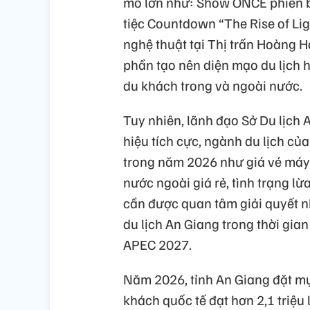
mô lớn như: Show ONCE phiên b
tiệc Countdown “The Rise of Li
nghệ thuật tại Thị trấn Hoàng
phần tạo nên diện mạo du lịch hi
du khách trong và ngoài nước.
Tuy nhiên, lãnh đạo Sở Du lịch
hiệu tích cực, ngành du lịch củ
trong năm 2026 như giá vé máy b
nước ngoài giá rẻ, tình trạng l
cần được quan tâm giải quyết 
du lịch An Giang trong thời gian
APEC 2027.
Năm 2026, tỉnh An Giang đặt mục
khách quốc tế đạt hơn 2,1 triệu 