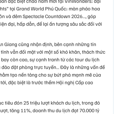
ản đặc biệt chào năm mới tại VinWonders; đại
ghts” tại Grand World Phú Quốc; màn pháo hoa
 Hôn và đêm Spectacle Countdown 2026…, góp
ện đại, hấp dẫn, để lại ấn tượng sâu sắc đối với
 An Giang cũng nhận định, bên cạnh những tín
a tỉnh vẫn đối mặt với một số khó khăn, thách thức
ay còn cao, sự cạnh tranh từ các tour du lịch
ừa đảo đặt phòng trực tuyến… Đây là những vấn đề
nhằm tạo nền tảng cho sự bứt phá mạnh mẽ của
 tới, đặc biệt là trước thềm Hội nghị Cấp cao
 tiêu đón 25 triệu lượt khách du lịch, trong đó
lượt, tăng 11%, doanh thu du lịch đạt 70.000 tỷ