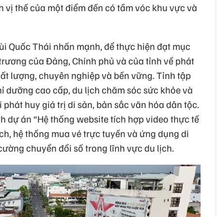
h vị thế của một điểm đến có tầm vóc khu vực và
ùi Quốc Thái nhấn mạnh, để thực hiện đạt mục
ủ trương của Đảng, Chính phủ và của tỉnh về phát
chất lượng, chuyên nghiệp và bền vững. Tỉnh tập
ỉ dưỡng cao cấp, du lịch chăm sóc sức khỏe và
i phát huy giá trị di sản, bản sắc văn hóa dân tộc.
h dự án “Hệ thống website tích hợp video thực tế
ch, hệ thống mua vé trực tuyến và ứng dụng di
ường chuyển đổi số trong lĩnh vực du lịch.