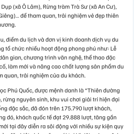
 Dụp (xã Ô Lâm), Rừng tràm Trà Sư (xã An Cư),
Giêng)… để tham quan, trải nghiệm vẻ đẹp thiên
hương.
u, điểm du lịch và đơn vị kinh doanh dịch vụ du
ộng tổ chức nhiều hoạt động phong phú như: Lễ
 dân gian, chương trình văn nghệ, thể thao đặc
 cố, làm mới và nâng cao chất lượng sản phẩm du
 quan, trải nghiệm của du khách.
Ngọc Phú Quốc, được mệnh danh là “Thiên đường
 rừng nguyên sinh, khu vui chơi giải trí hiện đại
hống đặc sắc, đã đón trên 175.790 lượt khách,
ng đó, khách quốc tế đạt 29.888 lượt, tăng gần
ới tại đây diễn ra sôi động với nhiều sự kiện quy