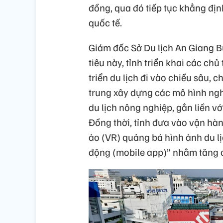
đồng, qua đó tiếp tục khẳng địn
quốc tế.
Giám đốc Sở Du lịch An Giang B
tiêu này, tỉnh triển khai các ch
triển du lịch đi vào chiều sâu, 
trung xây dựng các mô hình ngh
du lịch nông nghiệp, gắn liền vớ
Đồng thời, tỉnh đưa vào vận hàn
ảo (VR) quảng bá hình ảnh du lị
động (mobile app)” nhằm tăng c