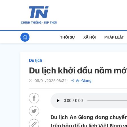
THỜI SỰ
XÃ HỘI
PHÁP LUẬT
Du lịch
Du lịch khởi đầu năm mới
05/01/2026 08:34’
An Giang
Du lịch An Giang đang chuyể
trên bản đồ du lịch Việt Nam v