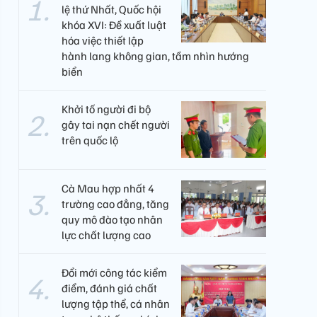
lệ thứ Nhất, Quốc hội
khóa XVI: Đề xuất luật
hóa việc thiết lập
hành lang không gian, tầm nhìn hướng
biển
Khởi tố người đi bộ
gây tai nạn chết người
trên quốc lộ
Cà Mau hợp nhất 4
trường cao đẳng, tăng
quy mô đào tạo nhân
lực chất lượng cao
Đổi mới công tác kiểm
điểm, đánh giá chất
lượng tập thể, cá nhân