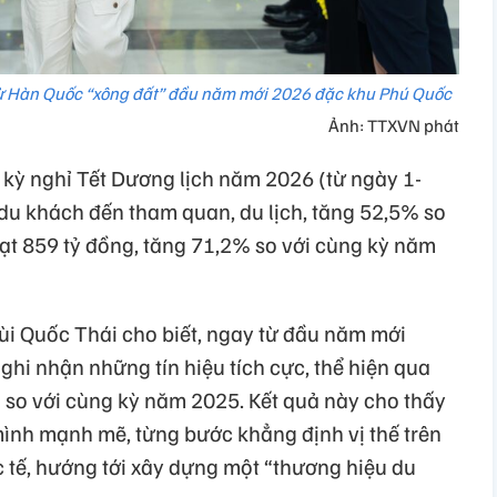
từ Hàn Quốc “xông đất” đầu năm mới 2026 đặc khu Phú Quốc
Ảnh: TTXVN phát
 kỳ nghỉ Tết Dương lịch năm 2026 (từ ngày 1-
 du khách đến tham quan, du lịch, tăng 52,5% so
đạt 859 tỷ đồng, tăng 71,2% so với cùng kỳ năm
ùi Quốc Thái cho biết, ngay từ đầu năm mới
ghi nhận những tín hiệu tích cực, thể hiện qua
g so với cùng kỳ năm 2025. Kết quả này cho thấy
ình mạnh mẽ, từng bước khẳng định vị thế trên
c tế, hướng tới xây dựng một “thương hiệu du