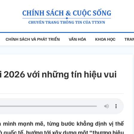
CHÍNH SÁCH VÀ PHÁT TRIỂN
VĂN HÓA
KHOA HỌC
TRAN
 2026 với những tín hiệu vui
n mình mạnh mẽ, từng bước khẳng định vị thế
à quốc tế, hướng tới xây dựng một “thương hiệu