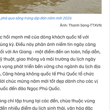
 phà qua sông trong dịp đón năm mới 2026
Ảnh: Thanh Sang-TTXVN
ục hồi mạnh mẽ của dòng khách quốc tế với
cùng kỳ. Điều này phản ánh niềm tin ngày càng
ối với An Giang - một điểm đến an toàn, hấp dẫn,
kỹ thuật, giao thông và môi trường du lịch ngày
 vọng phát triển bền vững cho ngành du lịch địa
, Cảng hàng không quốc tế Phú Quốc tổ chức
lời chúc mừng năm mới tốt đẹp dành cho các vị
 Quốc đến đảo Ngọc Phú Quốc.
ng chỉ tập trung tại các đền, chùa thuộc vùng
đến nhiều điểm du lịch sinh thái, văn hóa đặc