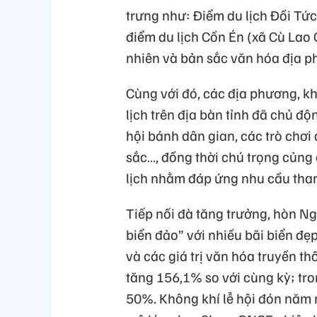
trưng như: Điểm du lịch Đồi Tức
điểm du lịch Cồn Én (xã Cù Lao 
nhiên và bản sắc văn hóa địa p
Cùng với đó, các địa phương, kh
lịch trên địa bàn tỉnh đã chủ đ
hội bánh dân gian, các trò chơi
sắc…, đồng thời chú trọng củng
lịch nhằm đáp ứng nhu cầu tham
Tiếp nối đà tăng trưởng, hòn 
biển đảo” với nhiều bãi biển đẹp,
và các giá trị văn hóa truyền t
tăng 156,1% so với cùng kỳ; tro
50%. Không khí lễ hội đón năm m